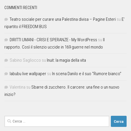
COMMENTI RECENTI
Teatro sociale per curare una Palestina divisa – Pagine Esteri
su
E’
ripartito il FREEDOM BUS
DIRITTI UMANI - CRISI E SPERANZE - My WordPress
su
Il
rapporto. Così il silenzio uccide in 169 guerre nel mondo
Sabino Sagliocco
su
Inuit: la magia della vita
labubu live wallpaper
su
In scena Danilo e il suo “Rumore bianco”
Valentina
su
Sbarre di zucchero. Il carcere: una fine o un nuovo
inizio?