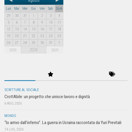
Agosto
Lun
Mar
Mer
Gio
Ven
Sab
Dom
29
30
31
1
2
3
4
5
6
7
8
9
10
11
12
13
14
15
16
17
18
19
20
21
22
23
24
25
26
27
28
29
30
31
1
2024
2023
2025
SCRITTURE AL SOCIALE
CrottAbile: un progetto che unisce lavoro e dignità
6 AGO, 2026
MONDO
“Io arrivo dall’inferno”. La guerra in Ucraina raccontata da Yuri Previtali
14 LUG, 2026