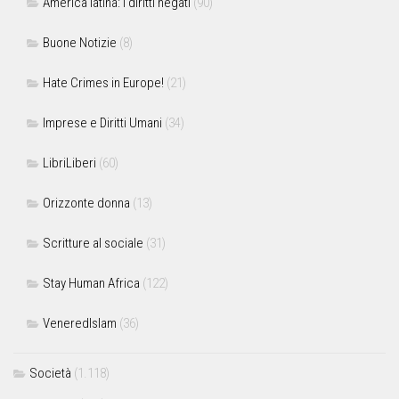
America latina: i diritti negati
(90)
Buone Notizie
(8)
Hate Crimes in Europe!
(21)
Imprese e Diritti Umani
(34)
LibriLiberi
(60)
Orizzonte donna
(13)
Scritture al sociale
(31)
Stay Human Africa
(122)
VeneredIslam
(36)
Società
(1.118)