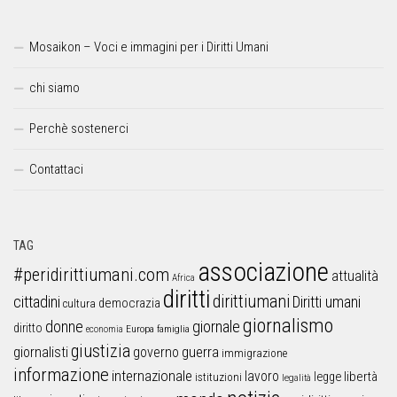
Mosaikon – Voci e immagini per i Diritti Umani
chi siamo
Perchè sostenerci
Contattaci
TAG
associazione
#peridirittiumani.com
attualità
Africa
diritti
dirittiumani
cittadini
Diritti umani
democrazia
cultura
giornalismo
donne
giornale
diritto
Europa
famiglia
economia
giustizia
guerra
giornalisti
governo
immigrazione
informazione
internazionale
lavoro
libertà
legge
istituzioni
legalità