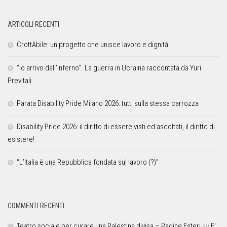
ARTICOLI RECENTI
CrottAbile: un progetto che unisce lavoro e dignità
“Io arrivo dall’inferno”. La guerra in Ucraina raccontata da Yuri
Previtali
Parata Disability Pride Milano 2026: tutti sulla stessa carrozza
Disability Pride 2026: il diritto di essere visti ed ascoltati, il diritto di
esistere!
“L’Italia è una Repubblica fondata sul lavoro (?)”
COMMENTI RECENTI
Teatro sociale per curare una Palestina divisa – Pagine Esteri
su
E’