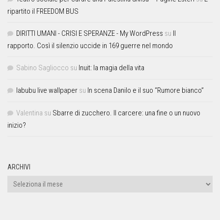
ripartito il FREEDOM BUS
DIRITTI UMANI - CRISI E SPERANZE - My WordPress
su
Il
rapporto. Così il silenzio uccide in 169 guerre nel mondo
Sabino Sagliocco
su
Inuit: la magia della vita
labubu live wallpaper
su
In scena Danilo e il suo “Rumore bianco”
Valentina
su
Sbarre di zucchero. Il carcere: una fine o un nuovo
inizio?
ARCHIVI