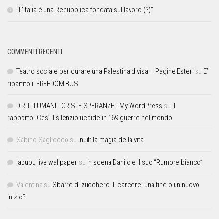
“L’Italia è una Repubblica fondata sul lavoro (?)”
COMMENTI RECENTI
Teatro sociale per curare una Palestina divisa – Pagine Esteri
su
E’
ripartito il FREEDOM BUS
DIRITTI UMANI - CRISI E SPERANZE - My WordPress
su
Il
rapporto. Così il silenzio uccide in 169 guerre nel mondo
Sabino Sagliocco
su
Inuit: la magia della vita
labubu live wallpaper
su
In scena Danilo e il suo “Rumore bianco”
Valentina
su
Sbarre di zucchero. Il carcere: una fine o un nuovo
inizio?