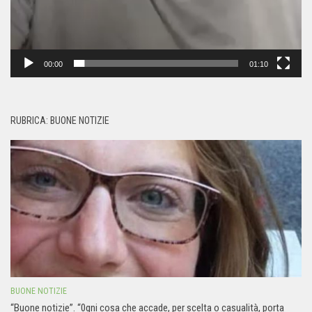
00:00
01:10
RUBRICA: BUONE NOTIZIE
BUONE NOTIZIE
“Buone notizie”. “0gni cosa che accade, per scelta o casualità, porta