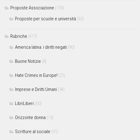
Proposte Associazione
(139)
Proposte per scuole e università
(92)
Rubriche
(417)
America latina: i diritti negati
(90)
Buone Notizie
(8)
Hate Crimes in Europe!
(21)
Imprese e Diritti Umani
(34)
LibriLiberi
(60)
Orizzonte donna
(13)
Scritture al sociale
(31)