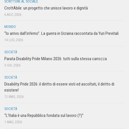
SCRITTURE AL SOCIALE
CrottAbile: un progetto che unisce lavoro e dignità
6 AGO, 2026
MONDO
“Io arrivo dall’inferno”. La guerra in Ucraina raccontata da Yuri Previtali
14 LUG, 2026
SOCIETÀ
Parata Disability Pride Milano 2026: tutti sulla stessa carrozza
3 GIU, 2026
SOCIETÀ
Disability Pride 2026: il diritto di essere visti ed ascoltati, il diritto di
esistere!
12 MAG, 2026
SOCIETÀ
“L’Italia è una Repubblica fondata sul lavoro (?)”
1 MAG, 2026