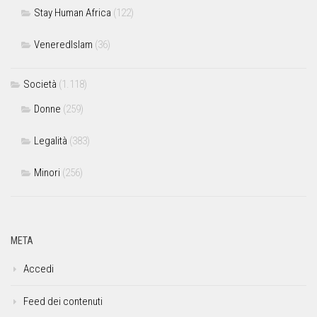
Stay Human Africa
(122)
VeneredIslam
(36)
Società
(1.118)
Donne
(259)
Legalità
(383)
Minori
(256)
META
Accedi
Feed dei contenuti