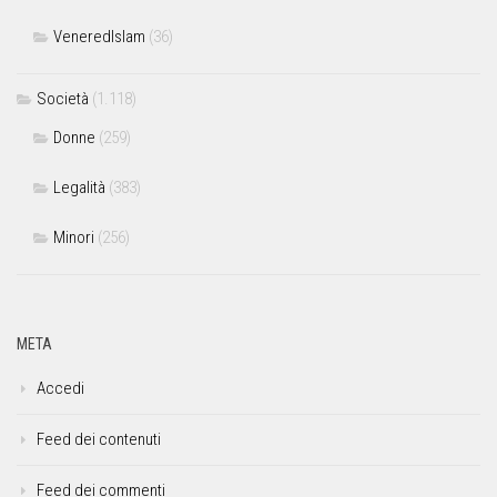
VeneredIslam
(36)
Società
(1.118)
Donne
(259)
Legalità
(383)
Minori
(256)
META
Accedi
Feed dei contenuti
Feed dei commenti