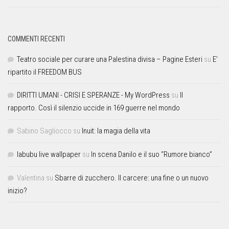
COMMENTI RECENTI
Teatro sociale per curare una Palestina divisa – Pagine Esteri
su
E’
ripartito il FREEDOM BUS
DIRITTI UMANI - CRISI E SPERANZE - My WordPress
su
Il
rapporto. Così il silenzio uccide in 169 guerre nel mondo
Sabino Sagliocco
su
Inuit: la magia della vita
labubu live wallpaper
su
In scena Danilo e il suo “Rumore bianco”
Valentina
su
Sbarre di zucchero. Il carcere: una fine o un nuovo
inizio?