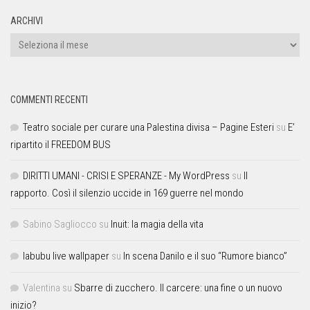
ARCHIVI
COMMENTI RECENTI
Teatro sociale per curare una Palestina divisa – Pagine Esteri
su
E’
ripartito il FREEDOM BUS
DIRITTI UMANI - CRISI E SPERANZE - My WordPress
su
Il
rapporto. Così il silenzio uccide in 169 guerre nel mondo
Sabino Sagliocco
su
Inuit: la magia della vita
labubu live wallpaper
su
In scena Danilo e il suo “Rumore bianco”
Valentina
su
Sbarre di zucchero. Il carcere: una fine o un nuovo
inizio?