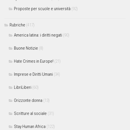
Proposte per scuole e università
(92)
Rubriche
(417)
America latina: i diritti negati
(90)
Buone Notizie
(8)
Hate Crimes in Europe!
(21)
Imprese e Diritti Umani
(34)
LibriLiberi
(60)
Orizzonte donna
(13)
Scritture al sociale
(31)
Stay Human Africa
(122)