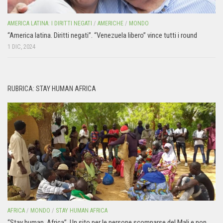
AMERICA LATINA: I DIRITTI NEGATI
/
AMERICHE
/
MONDO
“America latina. Diritti negati”. “Venezuela libero” vince tutti i round
1 DIC, 2024
RUBRICA: STAY HUMAN AFRICA
AFRICA
/
MONDO
/
STAY HUMAN AFRICA
“Stay human. Africa”. Un sito per le persone scomparse del Mali e non