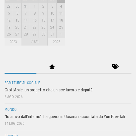
29
30
31
1
2
3
4
5
6
7
8
9
10
11
12
13
14
15
16
17
18
19
20
21
22
23
24
25
26
27
28
29
30
31
1
2024
2023
2025
SCRITTURE AL SOCIALE
CrottAbile: un progetto che unisce lavoro e dignità
6 AGO, 2026
MONDO
“Io arrivo dall’inferno”. La guerra in Ucraina raccontata da Yuri Previtali
14 LUG, 2026