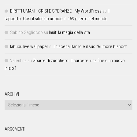
DIRITTI UMANI - CRISI E SPERANZE - My WordPress
su
Il
rapporto. Così il silenzio uccide in 169 guerre nel mondo
Sabino Sagliocco
su
Inuit: la magia della vita
labubu live wallpaper
su
In scena Danilo e il suo “Rumore bianco”
Valentina
su
Sbarre di zucchero. Il carcere: una fine o un nuovo
inizio?
ARCHIVI
ARGOMENTI