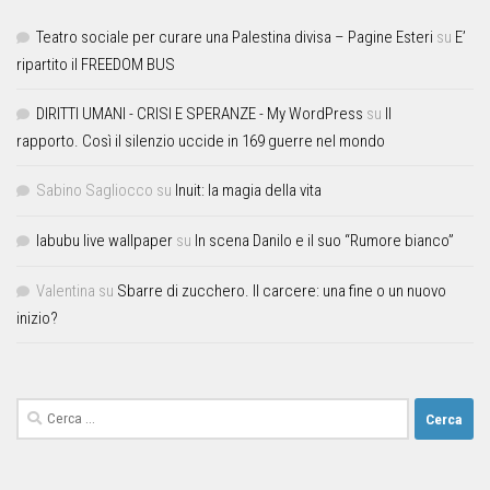
Teatro sociale per curare una Palestina divisa – Pagine Esteri
su
E’
ripartito il FREEDOM BUS
DIRITTI UMANI - CRISI E SPERANZE - My WordPress
su
Il
rapporto. Così il silenzio uccide in 169 guerre nel mondo
Sabino Sagliocco
su
Inuit: la magia della vita
labubu live wallpaper
su
In scena Danilo e il suo “Rumore bianco”
Valentina
su
Sbarre di zucchero. Il carcere: una fine o un nuovo
inizio?