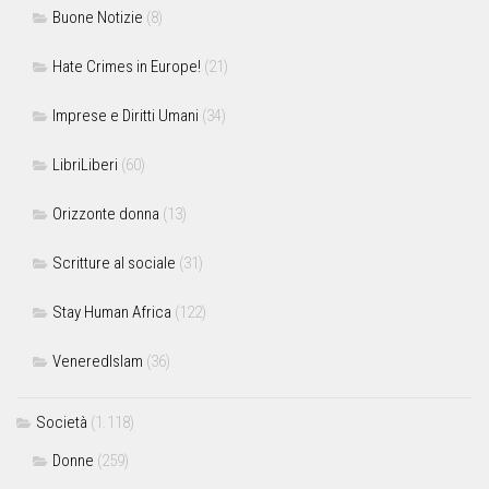
Buone Notizie
(8)
Hate Crimes in Europe!
(21)
Imprese e Diritti Umani
(34)
LibriLiberi
(60)
Orizzonte donna
(13)
Scritture al sociale
(31)
Stay Human Africa
(122)
VeneredIslam
(36)
Società
(1.118)
Donne
(259)