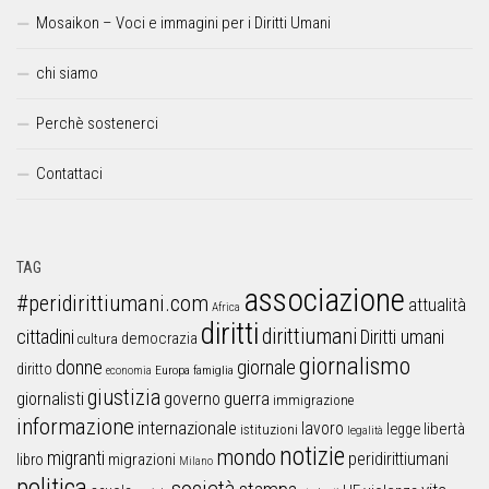
Mosaikon – Voci e immagini per i Diritti Umani
chi siamo
Perchè sostenerci
Contattaci
TAG
associazione
#peridirittiumani.com
attualità
Africa
diritti
dirittiumani
cittadini
Diritti umani
democrazia
cultura
giornalismo
donne
giornale
diritto
Europa
famiglia
economia
giustizia
guerra
giornalisti
governo
immigrazione
informazione
internazionale
lavoro
libertà
legge
istituzioni
legalità
notizie
mondo
migranti
peridirittiumani
libro
migrazioni
Milano
politica
società