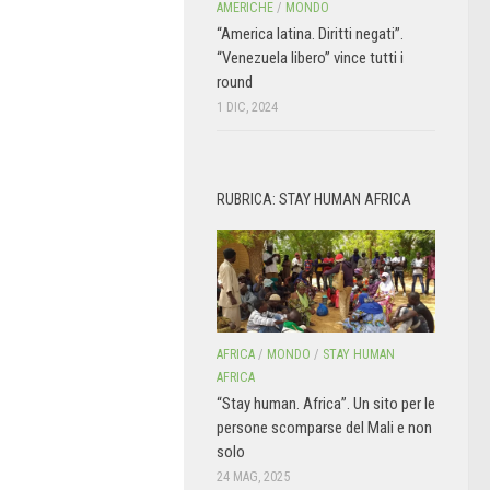
AMERICHE
/
MONDO
“America latina. Diritti negati”.
“Venezuela libero” vince tutti i
round
1 DIC, 2024
RUBRICA: STAY HUMAN AFRICA
AFRICA
/
MONDO
/
STAY HUMAN
AFRICA
“Stay human. Africa”. Un sito per le
persone scomparse del Mali e non
solo
24 MAG, 2025