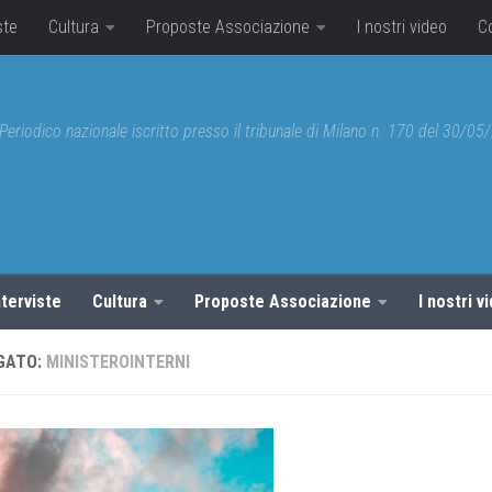
ste
Cultura
Proposte Associazione
I nostri video
C
Periodico nazionale iscritto presso il tribunale di Milano n. 170 del 30/0
nterviste
Cultura
Proposte Associazione
I nostri v
GATO:
MINISTEROINTERNI