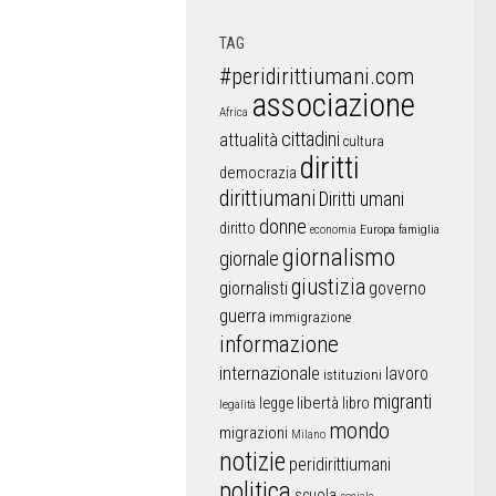
TAG
#peridirittiumani.com
associazione
Africa
cittadini
attualità
cultura
diritti
democrazia
dirittiumani
Diritti umani
donne
diritto
Europa
famiglia
economia
giornalismo
giornale
giustizia
giornalisti
governo
guerra
immigrazione
informazione
internazionale
lavoro
istituzioni
migranti
libertà
libro
legge
legalità
mondo
migrazioni
Milano
notizie
peridirittiumani
politica
scuola