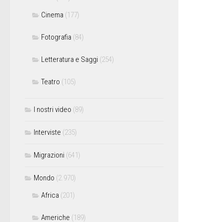
Cinema
(177)
Fotografia
(84)
Letteratura e Saggi
(254)
Teatro
(105)
I nostri video
(89)
Interviste
(235)
Migrazioni
(641)
Mondo
(2.970)
Africa
(201)
Americhe
(189)