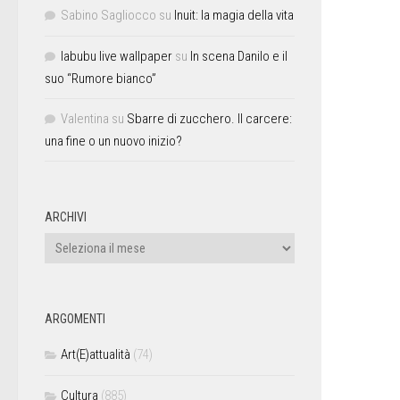
Sabino Sagliocco
su
Inuit: la magia della vita
labubu live wallpaper
su
In scena Danilo e il
suo “Rumore bianco”
Valentina
su
Sbarre di zucchero. Il carcere:
una fine o un nuovo inizio?
ARCHIVI
ARGOMENTI
Art(E)attualità
(74)
Cultura
(885)