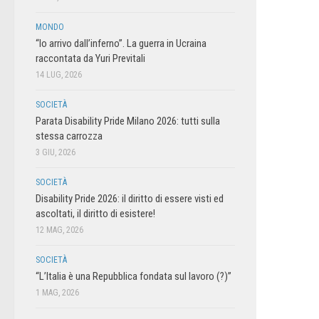
MONDO
“Io arrivo dall’inferno”. La guerra in Ucraina
raccontata da Yuri Previtali
14 LUG, 2026
SOCIETÀ
Parata Disability Pride Milano 2026: tutti sulla
stessa carrozza
3 GIU, 2026
SOCIETÀ
Disability Pride 2026: il diritto di essere visti ed
ascoltati, il diritto di esistere!
12 MAG, 2026
SOCIETÀ
“L’Italia è una Repubblica fondata sul lavoro (?)”
1 MAG, 2026