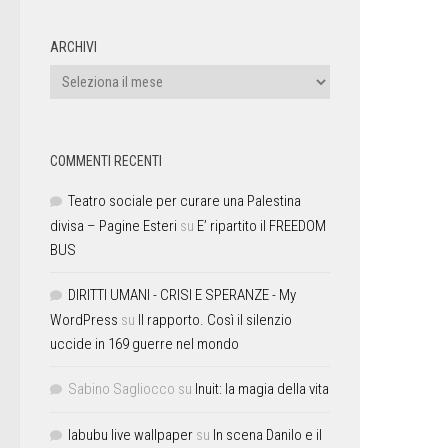
ARCHIVI
COMMENTI RECENTI
Teatro sociale per curare una Palestina
divisa – Pagine Esteri
su
E’ ripartito il FREEDOM
BUS
DIRITTI UMANI - CRISI E SPERANZE - My
WordPress
su
Il rapporto. Così il silenzio
uccide in 169 guerre nel mondo
Sabino Sagliocco
su
Inuit: la magia della vita
labubu live wallpaper
su
In scena Danilo e il