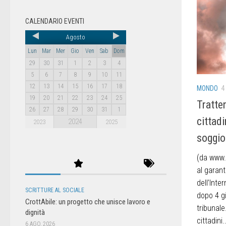
CALENDARIO EVENTI
Agosto
Lun
Mar
Mer
Gio
Ven
Sab
Dom
29
30
31
1
2
3
4
5
6
7
8
9
10
11
12
13
14
15
16
17
18
MONDO
4
19
20
21
22
23
24
25
Tratte
26
27
28
29
30
31
1
cittad
2024
2023
2025
soggior
(da www.a
al garant
dell’Inte
SCRITTURE AL SOCIALE
dopo 4 gi
CrottAbile: un progetto che unisce lavoro e
tribunale
dignità
cittadini..
6 AGO, 2026