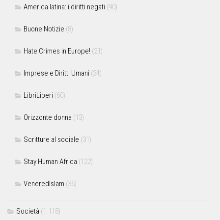
America latina: i diritti negati
(90)
Buone Notizie
(8)
Hate Crimes in Europe!
(21)
Imprese e Diritti Umani
(34)
LibriLiberi
(60)
Orizzonte donna
(13)
Scritture al sociale
(31)
Stay Human Africa
(122)
VeneredIslam
(36)
Società
(1.118)