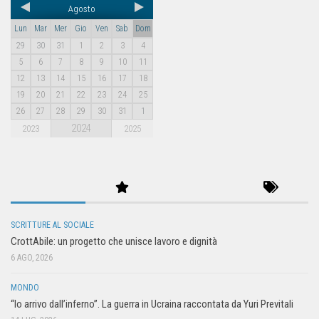
Agosto
Lun
Mar
Mer
Gio
Ven
Sab
Dom
29
30
31
1
2
3
4
5
6
7
8
9
10
11
12
13
14
15
16
17
18
19
20
21
22
23
24
25
26
27
28
29
30
31
1
2024
2023
2025
SCRITTURE AL SOCIALE
CrottAbile: un progetto che unisce lavoro e dignità
6 AGO, 2026
MONDO
“Io arrivo dall’inferno”. La guerra in Ucraina raccontata da Yuri Previtali