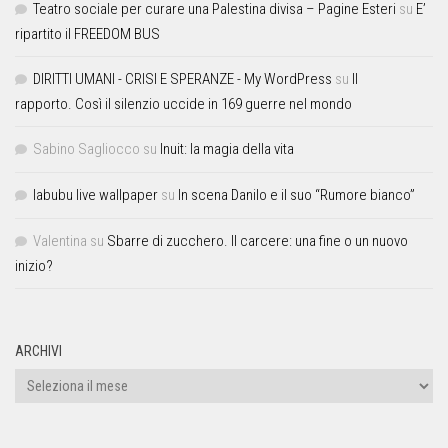
Teatro sociale per curare una Palestina divisa – Pagine Esteri
su
E’
ripartito il FREEDOM BUS
DIRITTI UMANI - CRISI E SPERANZE - My WordPress
su
Il
rapporto. Così il silenzio uccide in 169 guerre nel mondo
Sabino Sagliocco
su
Inuit: la magia della vita
labubu live wallpaper
su
In scena Danilo e il suo “Rumore bianco”
Valentina
su
Sbarre di zucchero. Il carcere: una fine o un nuovo
inizio?
ARCHIVI