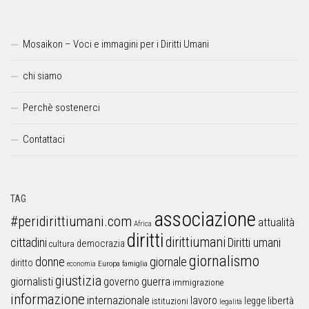
Mosaikon – Voci e immagini per i Diritti Umani
chi siamo
Perchè sostenerci
Contattaci
TAG
associazione
#peridirittiumani.com
attualità
Africa
diritti
dirittiumani
cittadini
Diritti umani
democrazia
cultura
giornalismo
donne
giornale
diritto
Europa
famiglia
economia
giustizia
guerra
giornalisti
governo
immigrazione
informazione
internazionale
lavoro
libertà
legge
istituzioni
legalità