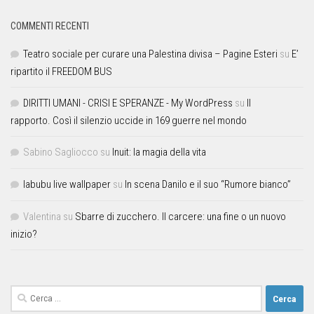
COMMENTI RECENTI
Teatro sociale per curare una Palestina divisa – Pagine Esteri
su
E’
ripartito il FREEDOM BUS
DIRITTI UMANI - CRISI E SPERANZE - My WordPress
su
Il
rapporto. Così il silenzio uccide in 169 guerre nel mondo
Sabino Sagliocco
su
Inuit: la magia della vita
labubu live wallpaper
su
In scena Danilo e il suo “Rumore bianco”
Valentina
su
Sbarre di zucchero. Il carcere: una fine o un nuovo
inizio?