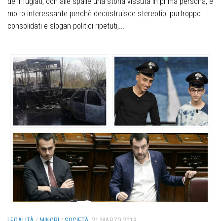
dei rifugiati, con alle spalle una storia vissuta in prima persona, è
molto interessante perchè decostruisce stereotipi purtroppo
consolidati e slogan politici ripetuti,...
LEGALITÀ
/
MINORI
/
SOCIETÀ
31 MARZO 2019