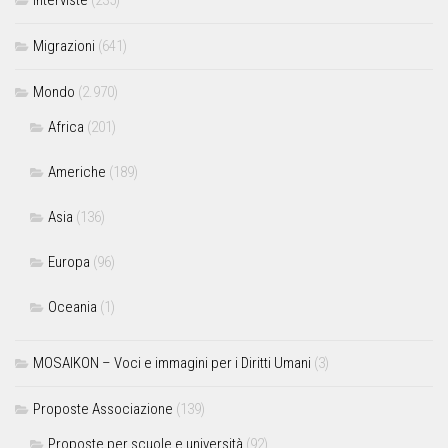
Interviste
(235)
Migrazioni
(641)
Mondo
(2.970)
Africa
(201)
Americhe
(189)
Asia
(136)
Europa
(96)
Oceania
(1)
MOSAIKON – Voci e immagini per i Diritti Umani
(3)
Proposte Associazione
(139)
Proposte per scuole e università
(92)