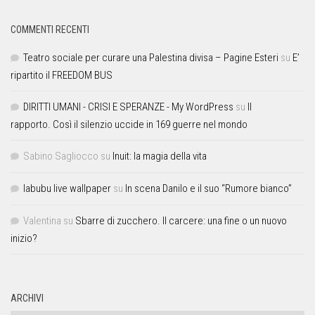
COMMENTI RECENTI
Teatro sociale per curare una Palestina divisa – Pagine Esteri
su
E’
ripartito il FREEDOM BUS
DIRITTI UMANI - CRISI E SPERANZE - My WordPress
su
Il
rapporto. Così il silenzio uccide in 169 guerre nel mondo
Sabino Sagliocco
su
Inuit: la magia della vita
labubu live wallpaper
su
In scena Danilo e il suo “Rumore bianco”
Valentina
su
Sbarre di zucchero. Il carcere: una fine o un nuovo
inizio?
ARCHIVI