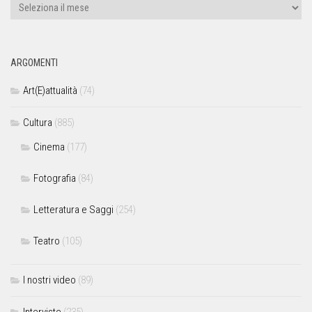
ARGOMENTI
Art(E)attualità
(74)
Cultura
(885)
Cinema
(177)
Fotografia
(84)
Letteratura e Saggi
(254)
Teatro
(105)
I nostri video
(89)