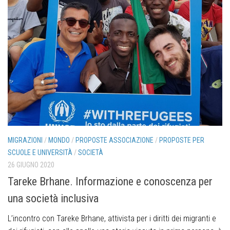
MIGRAZIONI
/
MONDO
/
PROPOSTE ASSOCIAZIONE
/
PROPOSTE PER
SCUOLE E UNIVERSITÀ
/
SOCIETÀ
26 GIUGNO 2020
Tareke Brhane. Informazione e conoscenza per
una società inclusiva
L’incontro con Tareke Brhane, attivista per i diritti dei migranti e