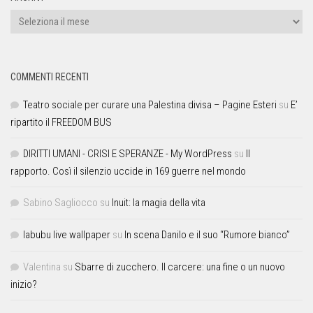
COMMENTI RECENTI
Teatro sociale per curare una Palestina divisa – Pagine Esteri
su
E’
ripartito il FREEDOM BUS
DIRITTI UMANI - CRISI E SPERANZE - My WordPress
su
Il
rapporto. Così il silenzio uccide in 169 guerre nel mondo
Sabino Sagliocco
su
Inuit: la magia della vita
labubu live wallpaper
su
In scena Danilo e il suo “Rumore bianco”
Valentina
su
Sbarre di zucchero. Il carcere: una fine o un nuovo
inizio?