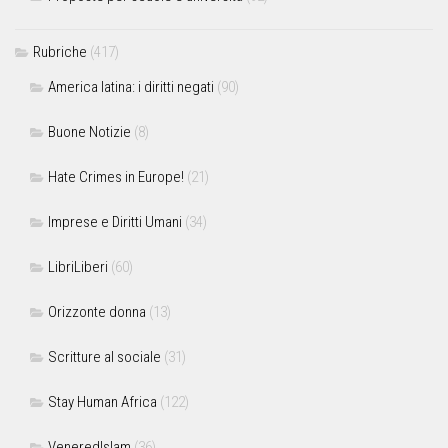
Rubriche
(417)
America latina: i diritti negati
(90)
Buone Notizie
(8)
Hate Crimes in Europe!
(21)
Imprese e Diritti Umani
(34)
LibriLiberi
(60)
Orizzonte donna
(13)
Scritture al sociale
(31)
Stay Human Africa
(122)
VeneredIslam
(36)