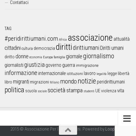
Contattaci
TAG
associazione
#peridirittiumani.com
attualità
Africa
diritti
dirittiumani
cittadini
Diritti umani
democrazia
cultura
giornalismo
donne
giornale
diritto
Europa
famiglia
economia
giustizia
guerra
giornalisti
governo
immigrazione
informazione
internazionale
lavoro
libertà
legge
istituzioni
legalità
notizie
mondo
migranti
peridirittiumani
libro
migrazioni
Milano
politica
società
stampa
vita
UE
violenza
scuola
sociale
studenti
2015 © Associazione Per I Diritti Umani. Powered by
Looproject