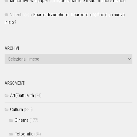
labubu live wallpaper
su
In scena Danilo e il suo “Rumore bianco”
Valentina
su
Sbarre di zucchero. Il carcere: una fine o un nuovo
inizio?
ARCHIVI
ARGOMENTI
Art(E)attualità
(74)
Cultura
(885)
Cinema
(177)
Fotografia
(84)