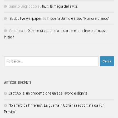
Sabino Sagliocco
su
Inuit: la magia della vita
labubu live wallpaper
su
In scena Danilo e il suo “Rumore bianco”
Valentina
su
Sbarre di zucchero. Il carcere: una fine o un nuovo
inizio?
ARTICOLI RECENTI
CrottAbile: un progetto che unisce lavoro e dignità
“Io arrivo dall’inferno”. La guerra in Ucraina raccontata da Yuri
Previtali