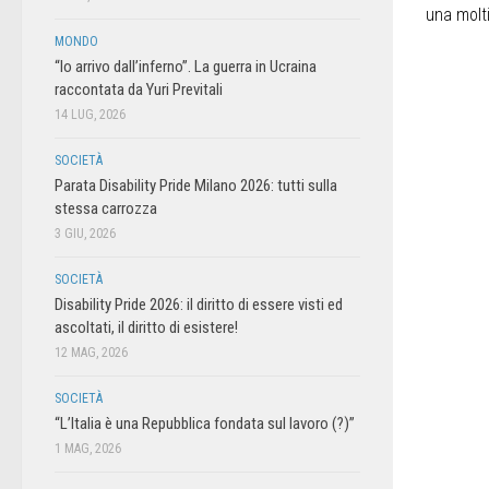
una molti
MONDO
“Io arrivo dall’inferno”. La guerra in Ucraina
raccontata da Yuri Previtali
14 LUG, 2026
SOCIETÀ
Parata Disability Pride Milano 2026: tutti sulla
stessa carrozza
3 GIU, 2026
SOCIETÀ
Disability Pride 2026: il diritto di essere visti ed
ascoltati, il diritto di esistere!
12 MAG, 2026
SOCIETÀ
“L’Italia è una Repubblica fondata sul lavoro (?)”
1 MAG, 2026