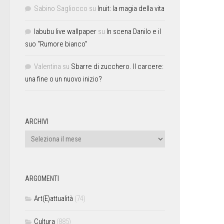
Sabino Sagliocco
su
Inuit: la magia della vita
labubu live wallpaper
su
In scena Danilo e il
suo “Rumore bianco”
Valentina
su
Sbarre di zucchero. Il carcere:
una fine o un nuovo inizio?
ARCHIVI
ARGOMENTI
Art(E)attualità
(74)
Cultura
(885)