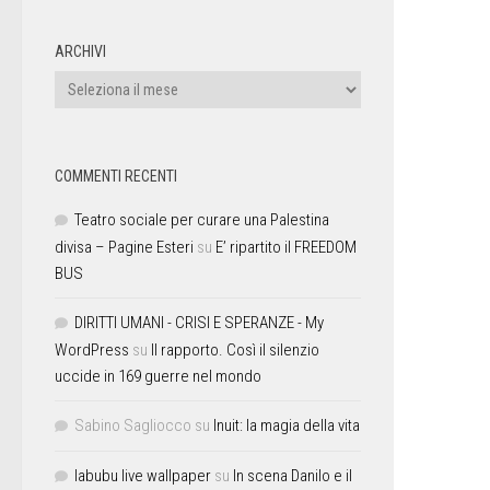
ARCHIVI
COMMENTI RECENTI
Teatro sociale per curare una Palestina
divisa – Pagine Esteri
su
E’ ripartito il FREEDOM
BUS
DIRITTI UMANI - CRISI E SPERANZE - My
WordPress
su
Il rapporto. Così il silenzio
uccide in 169 guerre nel mondo
Sabino Sagliocco
su
Inuit: la magia della vita
labubu live wallpaper
su
In scena Danilo e il