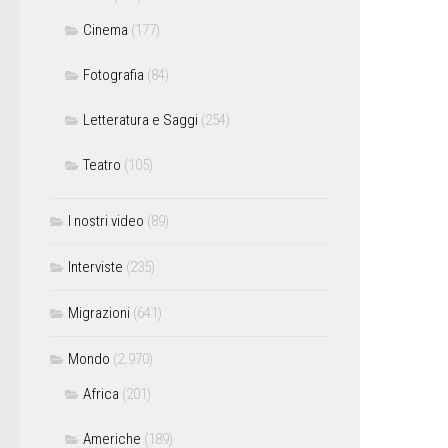
Cinema
(177)
Fotografia
(84)
Letteratura e Saggi
(254)
Teatro
(105)
I nostri video
(89)
Interviste
(235)
Migrazioni
(641)
Mondo
(2.970)
Africa
(201)
Americhe
(189)