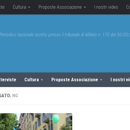
ste
Cultura
Proposte Associazione
I nostri video
C
Periodico nazionale iscritto presso il tribunale di Milano n. 170 del 30/0
nterviste
Cultura
Proposte Associazione
I nostri v
GATO:
NG