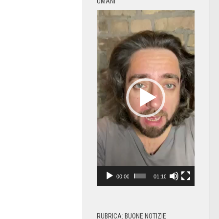
UMANI
Video
Player
00:00
01:10
RUBRICA: BUONE NOTIZIE