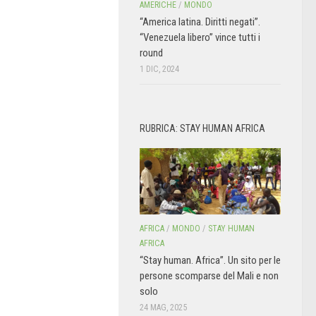
AMERICHE
/
MONDO
“America latina. Diritti negati”.
“Venezuela libero” vince tutti i
round
1 DIC, 2024
RUBRICA: STAY HUMAN AFRICA
AFRICA
/
MONDO
/
STAY HUMAN
AFRICA
“Stay human. Africa”. Un sito per le
persone scomparse del Mali e non
solo
24 MAG, 2025