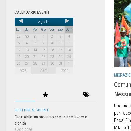
CALENDARIO EVENTI
Agosto
Lun
Mar
Mer
Gio
Ven
Sab
Dom
29
30
31
1
2
3
4
5
6
7
8
9
10
11
12
13
14
15
16
17
18
19
20
21
22
23
24
25
26
27
28
29
30
31
1
2024
2023
2025
MIGRAZIO
Comuni
Nessun
Una mare
SCRITTURE AL SOCIALE
per l’acc
CrottAbile: un progetto che unisce lavoro e
Bossi-Fin
dignità
Milano 1
6 AGO, 2026