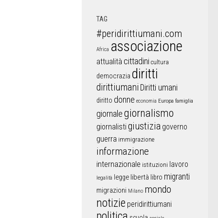
TAG
#peridirittiumani.com
associazione
Africa
cittadini
attualità
cultura
diritti
democrazia
dirittiumani
Diritti umani
donne
diritto
Europa
famiglia
economia
giornalismo
giornale
giustizia
giornalisti
governo
guerra
immigrazione
informazione
internazionale
lavoro
istituzioni
migranti
libertà
libro
legge
legalità
mondo
migrazioni
Milano
notizie
peridirittiumani
politica
scuola