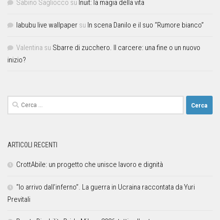
Sabino Sagliocco
su
Inuit: la magia della vita
labubu live wallpaper
su
In scena Danilo e il suo “Rumore bianco”
Valentina
su
Sbarre di zucchero. Il carcere: una fine o un nuovo
inizio?
ARTICOLI RECENTI
CrottAbile: un progetto che unisce lavoro e dignità
“Io arrivo dall’inferno”. La guerra in Ucraina raccontata da Yuri
Previtali