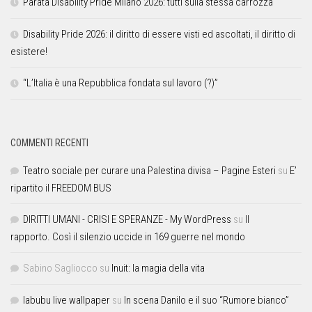
Parata Disability Pride Milano 2026: tutti sulla stessa carrozza
Disability Pride 2026: il diritto di essere visti ed ascoltati, il diritto di
esistere!
“L’Italia è una Repubblica fondata sul lavoro (?)”
COMMENTI RECENTI
Teatro sociale per curare una Palestina divisa – Pagine Esteri
su
E’
ripartito il FREEDOM BUS
DIRITTI UMANI - CRISI E SPERANZE - My WordPress
su
Il
rapporto. Così il silenzio uccide in 169 guerre nel mondo
Sabino Sagliocco
su
Inuit: la magia della vita
labubu live wallpaper
su
In scena Danilo e il suo “Rumore bianco”