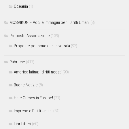
Oceania
(1)
MOSAIKON – Voci e immagini per i Diritti Umani
(3)
Proposte Associazione
(139)
Proposte per scuole e università
(92)
Rubriche
(417)
America latina: i diritti negati
(90)
Buone Notizie
(8)
Hate Crimes in Europe!
(21)
Imprese e Diritti Umani
(34)
LibriLiberi
(60)