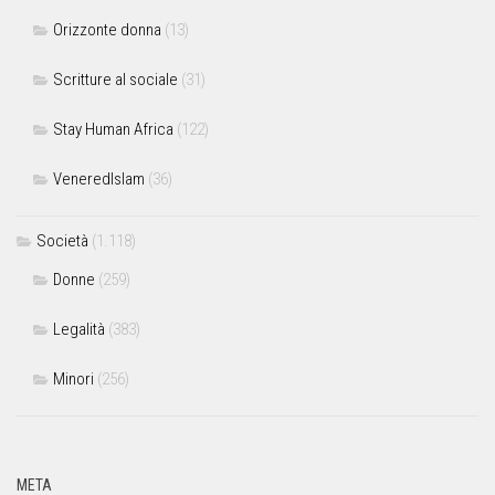
Orizzonte donna
(13)
Scritture al sociale
(31)
Stay Human Africa
(122)
VeneredIslam
(36)
Società
(1.118)
Donne
(259)
Legalità
(383)
Minori
(256)
META