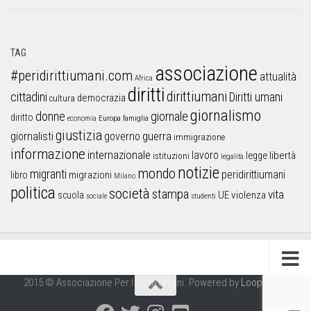
TAG
associazione
#peridirittiumani.com
attualità
Africa
diritti
dirittiumani
cittadini
Diritti umani
democrazia
cultura
giornalismo
donne
giornale
diritto
Europa
famiglia
economia
giustizia
guerra
giornalisti
governo
immigrazione
informazione
internazionale
lavoro
libertà
legge
istituzioni
legalità
notizie
mondo
migranti
peridirittiumani
libro
migrazioni
Milano
politica
società
stampa
vita
UE
violenza
scuola
sociale
studenti
2015 © Associazione Per I Diritti Umani. Powered by
Looproject