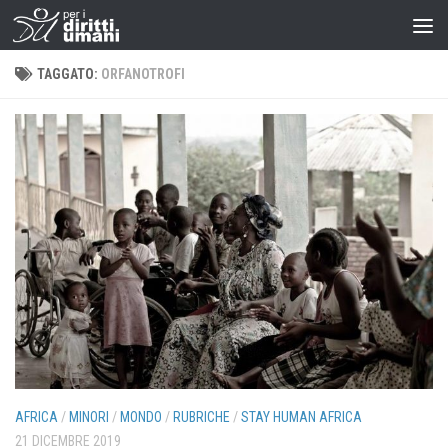
TAGGATO:
ORFANOTROFI
AFRICA
/
MINORI
/
MONDO
/
RUBRICHE
/
STAY HUMAN AFRICA
21 DICEMBRE 2019