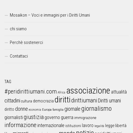
Mosaikon – Voci e immagini per i Diritti Umani
chi siamo
Perchè sostenerci
Contattaci
TAG
associazione
#peridirittiumani.com
attualità
Africa
diritti
dirittiumani
cittadini
Diritti umani
democrazia
cultura
giornalismo
donne
giornale
diritto
Europa
famiglia
economia
giustizia
guerra
giornalisti
governo
immigrazione
informazione
internazionale
lavoro
libertà
legge
istituzioni
legalità