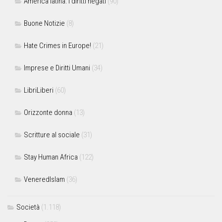
America latina: i diritti negati
(90)
Buone Notizie
(8)
Hate Crimes in Europe!
(21)
Imprese e Diritti Umani
(34)
LibriLiberi
(60)
Orizzonte donna
(13)
Scritture al sociale
(31)
Stay Human Africa
(122)
VeneredIslam
(36)
Società
(1.118)