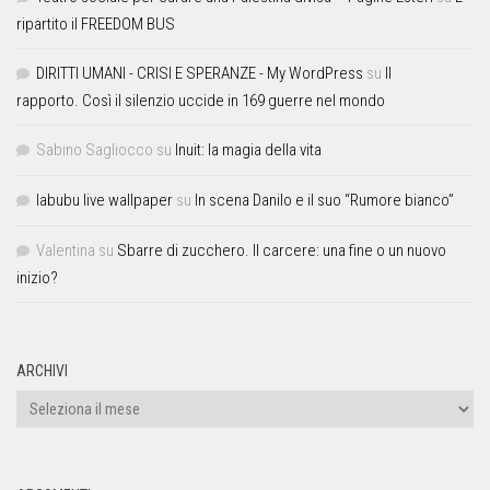
ripartito il FREEDOM BUS
DIRITTI UMANI - CRISI E SPERANZE - My WordPress
su
Il
rapporto. Così il silenzio uccide in 169 guerre nel mondo
Sabino Sagliocco
su
Inuit: la magia della vita
labubu live wallpaper
su
In scena Danilo e il suo “Rumore bianco”
Valentina
su
Sbarre di zucchero. Il carcere: una fine o un nuovo
inizio?
ARCHIVI