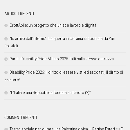
ARTICOLI RECENTI
CrottAbile: un progetto che unisce lavoro e dignità
“Io arrivo dall’inferno”. La guerra in Ucraina raccontata da Yuri
Previtali
Parata Disability Pride Milano 2026: tutti sulla stessa carrozza
Disability Pride 2026: il diritto di essere visti ed ascoltati, il diritto di
esistere!
“L’Italia è una Repubblica fondata sul lavoro (?)”
COMMENTI RECENTI
Teatro sociale per curare una Palestina divisa – Pagine Esteri
su
E’