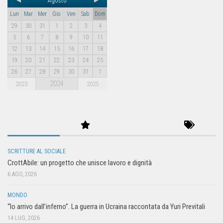
Agosto
Lun
Mar
Mer
Gio
Ven
Sab
Dom
29
30
31
1
2
3
4
5
6
7
8
9
10
11
12
13
14
15
16
17
18
19
20
21
22
23
24
25
26
27
28
29
30
31
1
2024
2023
2025
SCRITTURE AL SOCIALE
CrottAbile: un progetto che unisce lavoro e dignità
6 AGO, 2026
MONDO
“Io arrivo dall’inferno”. La guerra in Ucraina raccontata da Yuri Previtali
14 LUG, 2026