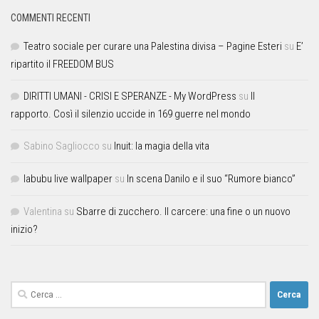
COMMENTI RECENTI
Teatro sociale per curare una Palestina divisa – Pagine Esteri
su
E’
ripartito il FREEDOM BUS
DIRITTI UMANI - CRISI E SPERANZE - My WordPress
su
Il
rapporto. Così il silenzio uccide in 169 guerre nel mondo
Sabino Sagliocco
su
Inuit: la magia della vita
labubu live wallpaper
su
In scena Danilo e il suo “Rumore bianco”
Valentina
su
Sbarre di zucchero. Il carcere: una fine o un nuovo
inizio?