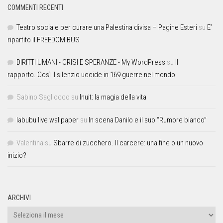
COMMENTI RECENTI
Teatro sociale per curare una Palestina divisa – Pagine Esteri
su
E’
ripartito il FREEDOM BUS
DIRITTI UMANI - CRISI E SPERANZE - My WordPress
su
Il
rapporto. Così il silenzio uccide in 169 guerre nel mondo
Sabino Sagliocco
su
Inuit: la magia della vita
labubu live wallpaper
su
In scena Danilo e il suo “Rumore bianco”
Valentina
su
Sbarre di zucchero. Il carcere: una fine o un nuovo
inizio?
ARCHIVI