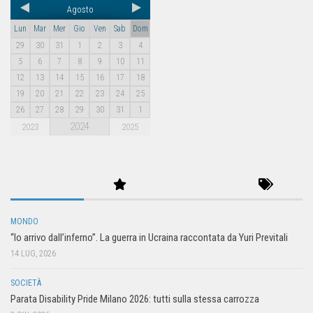
Agosto
Lun
Mar
Mer
Gio
Ven
Sab
Dom
29
30
31
1
2
3
4
5
6
7
8
9
10
11
12
13
14
15
16
17
18
19
20
21
22
23
24
25
26
27
28
29
30
31
1
2024
2023
2025
MONDO
“Io arrivo dall’inferno”. La guerra in Ucraina raccontata da Yuri Previtali
14 LUG, 2026
SOCIETÀ
Parata Disability Pride Milano 2026: tutti sulla stessa carrozza