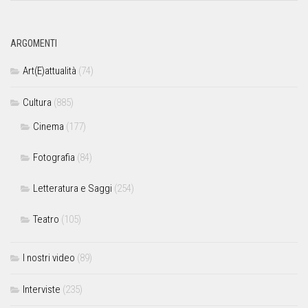
ARGOMENTI
Art(E)attualità
(74)
Cultura
(885)
Cinema
(177)
Fotografia
(84)
Letteratura e Saggi
(254)
Teatro
(105)
I nostri video
(89)
Interviste
(235)