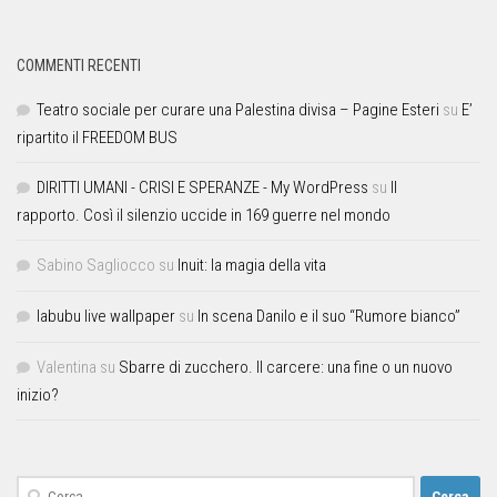
COMMENTI RECENTI
Teatro sociale per curare una Palestina divisa – Pagine Esteri
su
E’
ripartito il FREEDOM BUS
DIRITTI UMANI - CRISI E SPERANZE - My WordPress
su
Il
rapporto. Così il silenzio uccide in 169 guerre nel mondo
Sabino Sagliocco
su
Inuit: la magia della vita
labubu live wallpaper
su
In scena Danilo e il suo “Rumore bianco”
Valentina
su
Sbarre di zucchero. Il carcere: una fine o un nuovo
inizio?