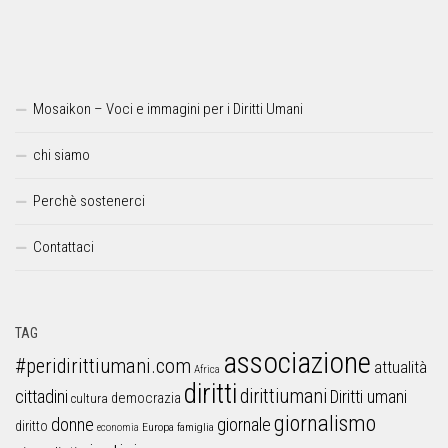
Mosaikon – Voci e immagini per i Diritti Umani
chi siamo
Perchè sostenerci
Contattaci
TAG
associazione
#peridirittiumani.com
attualità
Africa
diritti
dirittiumani
cittadini
Diritti umani
democrazia
cultura
giornalismo
donne
giornale
diritto
Europa
famiglia
economia