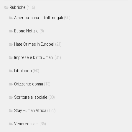
Rubriche
(416)
America latina: i diritti negati
(90)
Buone Notizie
(8)
Hate Crimes in Europe!
(21)
Imprese e Diritti Umani
(34)
LibriLiberi
(60)
Orizzonte donna
(13)
Scritture al sociale
(30)
Stay Human Africa
(122)
VeneredIslam
(36)