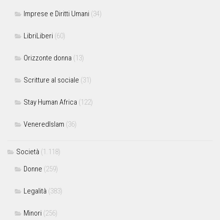
Imprese e Diritti Umani
(34)
LibriLiberi
(60)
Orizzonte donna
(13)
Scritture al sociale
(31)
Stay Human Africa
(122)
VeneredIslam
(36)
Società
(1.118)
Donne
(259)
Legalità
(383)
Minori
(256)