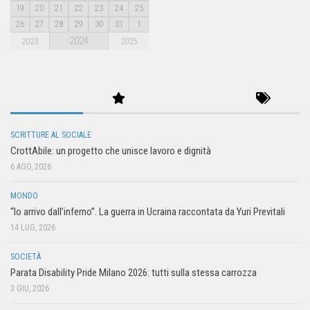
19
20
21
22
23
24
25
26
27
28
29
30
31
1
2024
2023
2025
SCRITTURE AL SOCIALE
CrottAbile: un progetto che unisce lavoro e dignità
6 AGO, 2026
MONDO
“Io arrivo dall’inferno”. La guerra in Ucraina raccontata da Yuri Previtali
14 LUG, 2026
SOCIETÀ
Parata Disability Pride Milano 2026: tutti sulla stessa carrozza
3 GIU, 2026