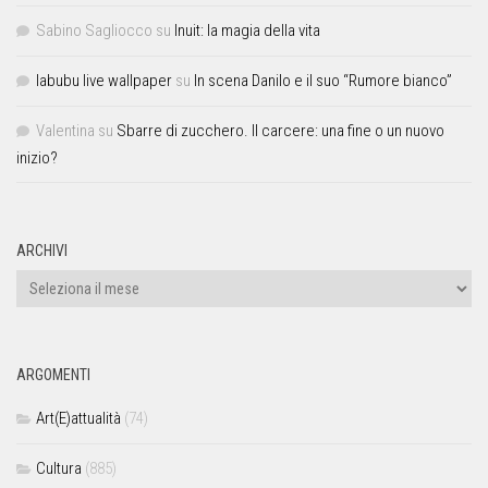
Sabino Sagliocco
su
Inuit: la magia della vita
labubu live wallpaper
su
In scena Danilo e il suo “Rumore bianco”
Valentina
su
Sbarre di zucchero. Il carcere: una fine o un nuovo
inizio?
ARCHIVI
ARGOMENTI
Art(E)attualità
(74)
Cultura
(885)