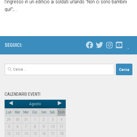
l’ingresso in un edificio ai soldati urlando “Non ci sono bambini
qui!”;...
SEGUICI:
CALENDARIO EVENTI
Agosto
Lun
Mar
Mer
Gio
Ven
Sab
Dom
29
30
31
1
2
3
4
5
6
7
8
9
10
11
12
13
14
15
16
17
18