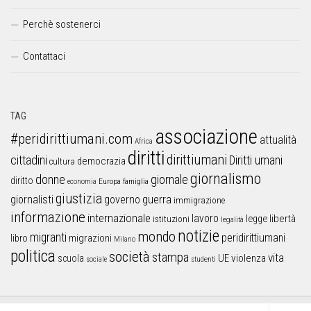
Perchè sostenerci
Contattaci
TAG
associazione
#peridirittiumani.com
attualità
Africa
diritti
dirittiumani
cittadini
Diritti umani
democrazia
cultura
giornalismo
donne
giornale
diritto
Europa
famiglia
economia
giustizia
guerra
giornalisti
governo
immigrazione
informazione
internazionale
lavoro
libertà
legge
istituzioni
legalità
notizie
mondo
migranti
peridirittiumani
libro
migrazioni
Milano
politica
società
stampa
vita
UE
violenza
scuola
sociale
studenti