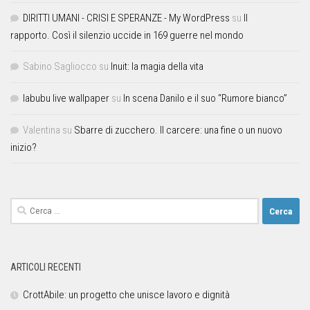
DIRITTI UMANI - CRISI E SPERANZE - My WordPress
su
Il
rapporto. Così il silenzio uccide in 169 guerre nel mondo
Sabino Sagliocco
su
Inuit: la magia della vita
labubu live wallpaper
su
In scena Danilo e il suo “Rumore bianco”
Valentina
su
Sbarre di zucchero. Il carcere: una fine o un nuovo
inizio?
ARTICOLI RECENTI
CrottAbile: un progetto che unisce lavoro e dignità