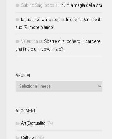
Sabino Sagliocco
su
Inuit: la magia della vita
labubu live wallpaper
su
In scena Danilo e il
suo “Rumore bianco”
Valentina
su
Sbarre di zucchero. Il carcere:
una fine o un nuovo inizio?
ARCHIVI
ARGOMENTI
Art(E)attualità
(74)
Cultura
(885)