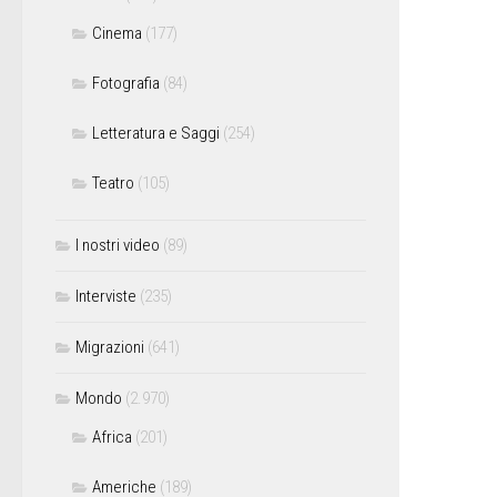
Cinema
(177)
Fotografia
(84)
Letteratura e Saggi
(254)
Teatro
(105)
I nostri video
(89)
Interviste
(235)
Migrazioni
(641)
Mondo
(2.970)
Africa
(201)
Americhe
(189)