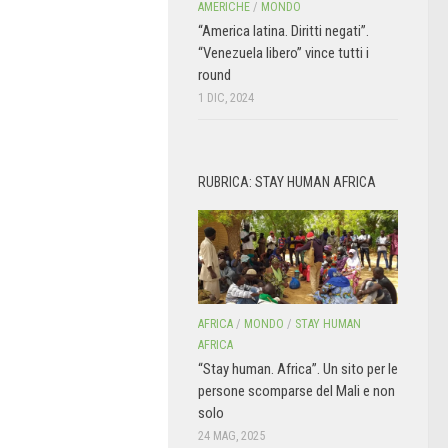
AMERICHE
/
MONDO
“America latina. Diritti negati”.
“Venezuela libero” vince tutti i
round
1 DIC, 2024
RUBRICA: STAY HUMAN AFRICA
AFRICA
/
MONDO
/
STAY HUMAN
AFRICA
“Stay human. Africa”. Un sito per le
persone scomparse del Mali e non
solo
24 MAG, 2025