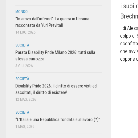
i suoi 
MONDO
Brechn
“Io arrivo dall’inferno”. La guerra in Ucraina
raccontata da Yuri Previtali
di Aless
14 LUG, 2026
colpo di 
sconfitto
SOCIETÀ
che avvia
Parata Disability Pride Milano 2026: tutti sulla
stessa carrozza
oppone un
3 GIU, 2026
SOCIETÀ
Disability Pride 2026: il diritto di essere visti ed
ascoltati, il diritto di esistere!
12 MAG, 2026
SOCIETÀ
“L’Italia è una Repubblica fondata sul lavoro (?)”
1 MAG, 2026