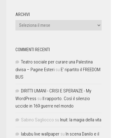
ARCHIVI
COMMENTI RECENTI
Teatro sociale per curare una Palestina
divisa – Pagine Esteri
su
E’ ripartito il FREEDOM
BUS
DIRITTI UMANI - CRISI E SPERANZE - My
WordPress
su
Il rapporto. Così il silenzio
uccide in 169 guerre nel mondo
Sabino Sagliocco
su
Inuit: la magia della vita
labubu live wallpaper
su
In scena Danilo e il