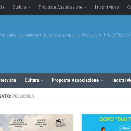
ste
Cultura
Proposte Associazione
I nostri video
C
Periodico nazionale iscritto presso il tribunale di Milano n. 170 del 30/0
nterviste
Cultura
Proposte Associazione
I nostri v
GATO:
PELLICOLA