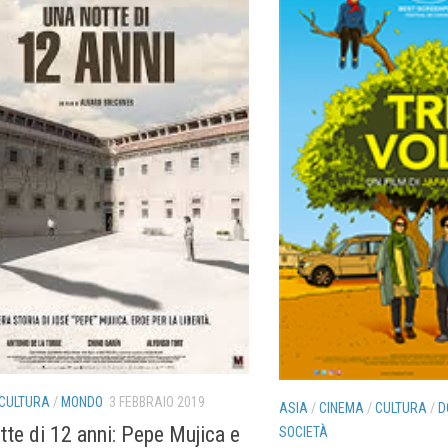
CULTURA
/
MONDO
3 FEBBRAIO 2019
ASIA
/
CINEMA
/
CULTURA
/
D
tte di 12 anni: Pepe Mujica e
SOCIETÀ