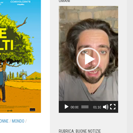
UMANI
Video
Player
00:00
01:10
ONNE
/
MONDO
/
RUBRICA: BUONE NOTIZIE