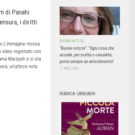
ilm di Panahi
ensura, i diritti
BUONE NOTIZIE
o L’immagine mossa
“Buone notizie”. “0gni cosa che
 video registrato con
accade, per scelta o casualità,
hiama Marziyeh e si sta
porta sempre un arricchimento”
ora, un’attrice nota
11 APR, 2026
RUBRICA: LIBRILIBERI