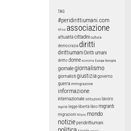
TAG
#peridirittiumani.com
associazione
Africa
cittadini
attualità
cultura
diritti
democrazia
dirittiumani
Diritti umani
donne
diritto
Europa
famiglia
economia
giornalismo
giornale
giustizia
giornalisti
governo
guerra
immigrazione
informazione
internazionale
lavoro
istituzioni
migranti
libertà
libro
legge
legalità
mondo
migrazioni
Milano
notizie
peridirittiumani
politica
scuola