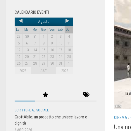
CALENDARIO EVENTI
Agosto
Lun
Mar
Mer
Gio
Ven
Sab
Dom
29
30
31
1
2
3
4
5
6
7
8
9
10
11
12
13
14
15
16
17
18
19
20
21
22
23
24
25
26
27
28
29
30
31
1
2024
2023
2025
SCRITTURE AL SOCIALE
CrottAbile: un progetto che unisce lavoro e
CINEMA
/
dignità
Una no
6 AGO, 2026