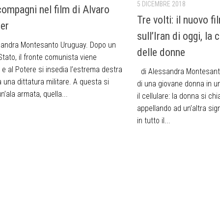
5 DICEMBRE 2018
compagni nel film di Alvaro
Tre volti: il nuovo f
er
sull’Iran di oggi, la c
andra Montesanto Uruguay. Dopo un
delle donne
Stato, il fronte comunista viene
 e al Potere si insedia l’estrema destra
di Alessandra Montesant
 una dittatura militare. A questa si
di una giovane donna in un
’ala armata, quella...
il cellulare: la donna si c
appellando ad un’altra sign
in tutto il...