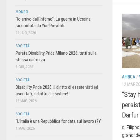
MONDO
“Io arrivo dall’inferno”. La guerra in Ucraina
raccontata da Yuri Previtali
14 LUG, 2026
SOCIETÀ
Parata Disability Pride Milano 2026: tutti sulla
stessa carrozza
3 GIU, 2026
AFRICA
/
SOCIETÀ
12 MARZO
Disability Pride 2026: il diritto di essere visti ed
“Stay 
ascoltati, il diritto di esistere!
12 MAG, 2026
persist
Darfur
SOCIETÀ
“L’Italia è una Repubblica fondata sul lavoro (?)”
di Filipp
1 MAG, 2026
grandi de