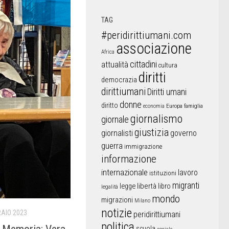
TAG
#peridirittiumani.com
associazione
Africa
cittadini
attualità
cultura
diritti
democrazia
dirittiumani
Diritti umani
donne
diritto
Europa
famiglia
economia
giornalismo
giornale
giustizia
giornalisti
governo
guerra
immigrazione
informazione
internazionale
lavoro
istituzioni
migranti
libertà
libro
legge
legalità
mondo
migrazioni
Milano
notizie
RAIO 2023
peridirittiumani
politica
scuola