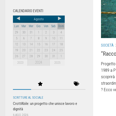
CALENDARIO EVENTI
Agosto
Lun
Mar
Mer
Gio
Ven
Sab
Dom
29
30
31
1
2
3
4
5
6
7
8
9
10
11
12
13
14
15
16
17
18
SOCIETÀ
19
20
21
22
23
24
25
“Racco
26
27
28
29
30
31
1
2024
2023
2025
Progetto
1989 a P
scoprirà
straordi
? Ecco ve
SCRITTURE AL SOCIALE
CrottAbile: un progetto che unisce lavoro e
dignità
6 AGO, 2026