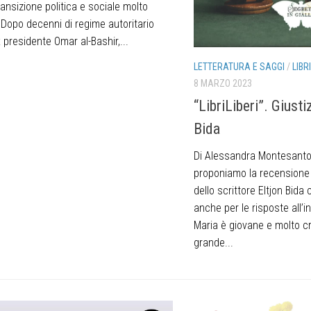
ransizione politica e sociale molto
 Dopo decenni di regime autoritario
x presidente Omar al-Bashir,...
LETTERATURA E SAGGI
/
LIBR
8 MARZO 2023
“LibriLiberi”. Giustiz
Bida
Di Alessandra Montesanto 
proponiamo la recensione d
dello scrittore Eltjon Bida
anche per le risposte all’i
Maria è giovane e molto cr
grande...