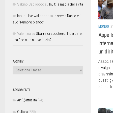
Sabino Sagliocco
su
Inuit: la magia della vita
labubu live wallpaper
su
In scena Danilo e il
suo “Rumore bianco”
MONDO
2
Valentina
su
Sbarre di zucchero. Il carcere:
Appello
una fine o un nuovo inizio?
interna
un diri
Associazi
ARCHIVI
divulga i
gravissi
questi gi
50 morti, 
ARGOMENTI
Art(E)attualità
(74)
Cultura
(885)