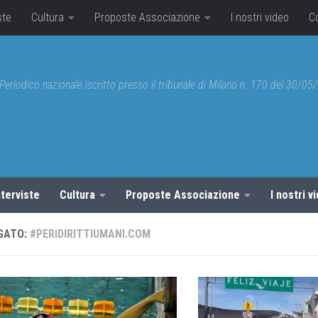
ste
Cultura
Proposte Associazione
I nostri video
C
Periodico nazionale iscritto presso il tribunale di Milano n. 170 del 30/0
nterviste
Cultura
Proposte Associazione
I nostri v
GATO:
#PERIDIRITTIUMANI.COM