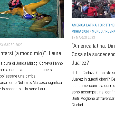
AMERICA LATINA: I DIRITTI NE
MIGRAZIONI
/
MONDO
/
RUBRI
17 MARZO 2023
“America latina. Diri
23 MARZO 2023
ntarsi (a modo mio)”. Laura
Cosa sta succedend
Juarez?
 a cura di Jorida Mbroçi Correva l’anno
arma nasceva una bimba che si
di Tini Codazzi Cosa sta
 poi essere una bimba
Juarez in questi giorni? Ce
nariamente NoLimits Ma cosa significa
latinoamericani, tra cui mo
 lo racconto…. Io sono Laura...
sono accampati nel confin
Uniti. Vogliono attraversare
Ciudad...