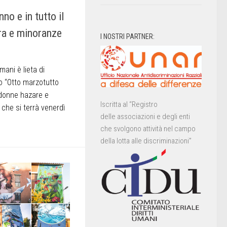
no e in tutto il
a e minoranze
I NOSTRI PARTNER:
mani è lieta di
ato “Otto marzotutto
: donne hazare e
Iscritta al “Registro
che si terrà venerdì
delle associazioni e degli enti
che svolgono attività nel campo
della lotta alle discriminazioni”