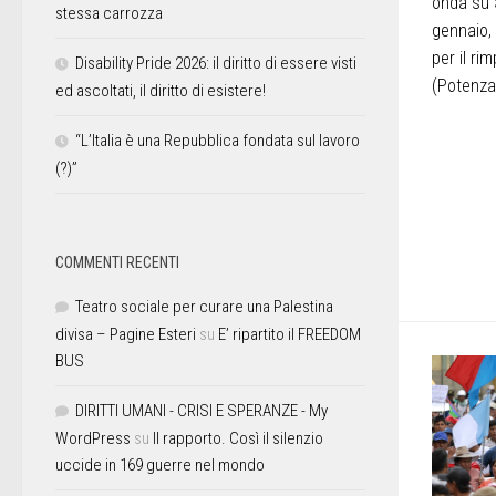
onda su S
stessa carrozza
gennaio,
per il ri
Disability Pride 2026: il diritto di essere visti
(Potenza)
ed ascoltati, il diritto di esistere!
“L’Italia è una Repubblica fondata sul lavoro
(?)”
COMMENTI RECENTI
Teatro sociale per curare una Palestina
divisa – Pagine Esteri
su
E’ ripartito il FREEDOM
BUS
DIRITTI UMANI - CRISI E SPERANZE - My
WordPress
su
Il rapporto. Così il silenzio
uccide in 169 guerre nel mondo