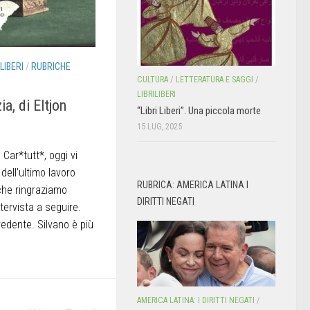
ILIBERI
/
RUBRICHE
CULTURA
/
LETTERATURA E SAGGI
/
LIBRILIBERI
ia, di Eltjon
“Libri Liberi”. Una piccola morte
15 LUG, 2025
Car*tutt*, oggi vi
ell’ultimo lavoro
RUBRICA: AMERICA LATINA I
 che ringraziamo
DIRITTI NEGATI
ntervista a seguire.
edente. Silvano è più
AMERICA LATINA: I DIRITTI NEGATI
/