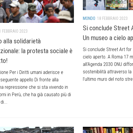
MONDO
18 FEBBRAIO 2023
Si conclude Street A
1 FEBBRAIO 2023
Un museo a cielo ap
 alla solidarietà
Si conclude Street Art fo
zionale: la protesta sociale è
cielo aperto. A Roma 17 m
tto!
all’Agenda 2030 ONU diffon
sostenibilità attraverso la
one Per i Diritti umani aderisce e
l’ultimo muro del noto stree
l seguente appello Di fronte alla
ma repressione che si sta vivendo in
orni in Perù, che ha già causato più di
di...