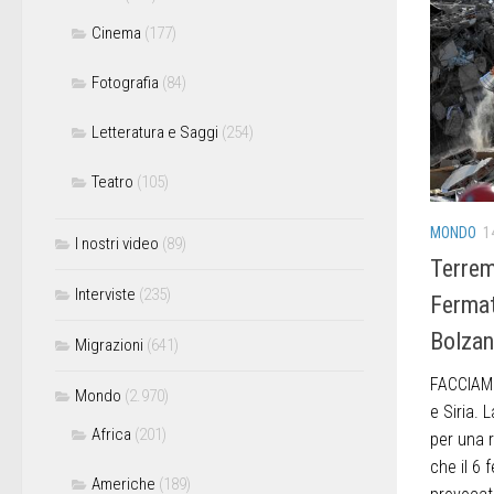
Cinema
(177)
Fotografia
(84)
Letteratura e Saggi
(254)
Teatro
(105)
MONDO
1
I nostri video
(89)
Terrem
Interviste
(235)
Fermata
Bolza
Migrazioni
(641)
FACCIAMO
Mondo
(2.970)
e Siria. 
Africa
(201)
per una r
che il 6 
Americhe
(189)