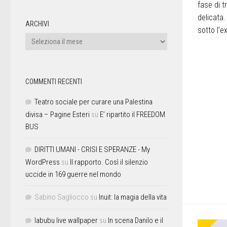
fase di t
delicata.
ARCHIVI
sotto l’e
COMMENTI RECENTI
Teatro sociale per curare una Palestina
divisa – Pagine Esteri
su
E’ ripartito il FREEDOM
BUS
DIRITTI UMANI - CRISI E SPERANZE - My
WordPress
su
Il rapporto. Così il silenzio
uccide in 169 guerre nel mondo
Sabino Sagliocco
su
Inuit: la magia della vita
labubu live wallpaper
su
In scena Danilo e il