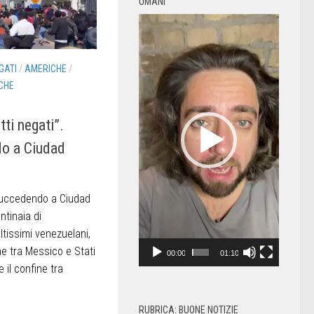
UMANI
Video
Player
GATI
/
AMERICHE
/
CHE
tti negati”.
o a Ciudad
 succedendo a Ciudad
ntinaia di
ltissimi venezuelani,
e tra Messico e Stati
00:00
01:10
 il confine tra
RUBRICA: BUONE NOTIZIE