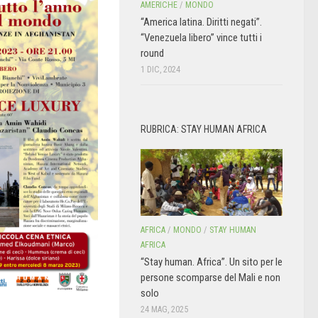
AMERICHE
/
MONDO
“America latina. Diritti negati”.
“Venezuela libero” vince tutti i
round
1 DIC, 2024
RUBRICA: STAY HUMAN AFRICA
AFRICA
/
MONDO
/
STAY HUMAN
AFRICA
“Stay human. Africa”. Un sito per le
persone scomparse del Mali e non
solo
24 MAG, 2025