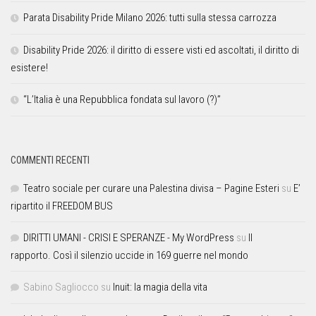
Parata Disability Pride Milano 2026: tutti sulla stessa carrozza
Disability Pride 2026: il diritto di essere visti ed ascoltati, il diritto di
esistere!
“L’Italia è una Repubblica fondata sul lavoro (?)”
COMMENTI RECENTI
Teatro sociale per curare una Palestina divisa – Pagine Esteri
su
E’
ripartito il FREEDOM BUS
DIRITTI UMANI - CRISI E SPERANZE - My WordPress
su
Il
rapporto. Così il silenzio uccide in 169 guerre nel mondo
Sabino Sagliocco
su
Inuit: la magia della vita