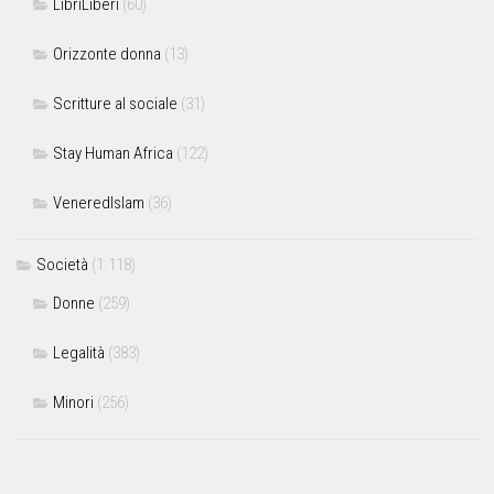
LibriLiberi
(60)
Orizzonte donna
(13)
Scritture al sociale
(31)
Stay Human Africa
(122)
VeneredIslam
(36)
Società
(1.118)
Donne
(259)
Legalità
(383)
Minori
(256)