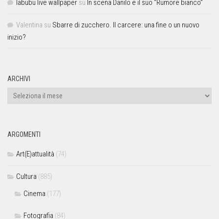
labubu live wallpaper
su
In scena Danilo e il suo “Rumore bianco”
Valentina
su
Sbarre di zucchero. Il carcere: una fine o un nuovo
inizio?
ARCHIVI
ARGOMENTI
Art(E)attualità
(74)
Cultura
(885)
Cinema
(177)
Fotografia
(84)