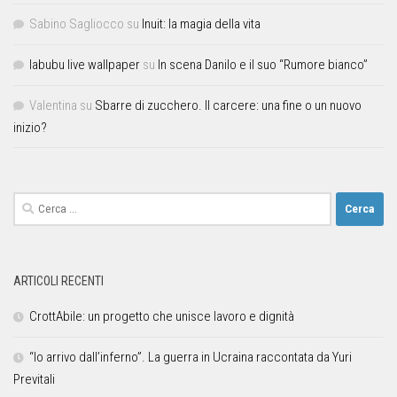
Sabino Sagliocco
su
Inuit: la magia della vita
labubu live wallpaper
su
In scena Danilo e il suo “Rumore bianco”
Valentina
su
Sbarre di zucchero. Il carcere: una fine o un nuovo
inizio?
ARTICOLI RECENTI
CrottAbile: un progetto che unisce lavoro e dignità
“Io arrivo dall’inferno”. La guerra in Ucraina raccontata da Yuri
Previtali