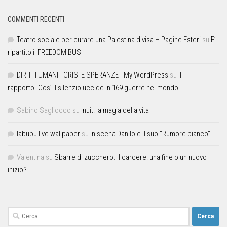
COMMENTI RECENTI
Teatro sociale per curare una Palestina divisa – Pagine Esteri
su
E’
ripartito il FREEDOM BUS
DIRITTI UMANI - CRISI E SPERANZE - My WordPress
su
Il
rapporto. Così il silenzio uccide in 169 guerre nel mondo
Sabino Sagliocco
su
Inuit: la magia della vita
labubu live wallpaper
su
In scena Danilo e il suo “Rumore bianco”
Valentina
su
Sbarre di zucchero. Il carcere: una fine o un nuovo
inizio?