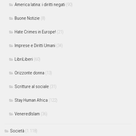
America latina: i diritti negati
(90)
Buone Notizie
(8)
Hate Crimes in Europe!
(21)
Imprese e Diritti Umani
(34)
LibriLiberi
(60)
Orizzonte donna
(13)
Scritture al sociale
(31)
Stay Human Africa
(122)
VeneredIslam
(36)
Società
(1.118)