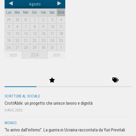
Agosto
Lun
Mar
Mer
Gio
Ven
Sab
Dom
29
30
31
1
2
3
4
5
6
7
8
9
10
11
12
13
14
15
16
17
18
19
20
21
22
23
24
25
26
27
28
29
30
31
1
2024
2023
2025
SCRITTURE AL SOCIALE
CrottAbile: un progetto che unisce lavoro e dignità
6 AGO, 2026
MONDO
“Io arrivo dall’inferno”. La guerra in Ucraina raccontata da Yuri Previtali