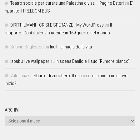
Teatro sociale per curare una Palestina divisa – Pagine Esteri
su
E’
ripartito il FREEDOM BUS
DIRITTI UMANI - CRISI E SPERANZE - My WordPress
su
Il
rapporto. Così il silenzio uccide in 169 guerre nel mondo
Sabino Sagliocco
su
Inuit: la magia della vita
labubu live wallpaper
su
In scena Danilo e il suo “Rumore bianco”
Valentina
su
Sbarre di zucchero. Il carcere: una fine o un nuovo
inizio?
ARCHIVI