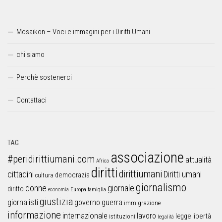
Mosaikon – Voci e immagini per i Diritti Umani
chi siamo
Perchè sostenerci
Contattaci
TAG
associazione
#peridirittiumani.com
attualità
Africa
diritti
dirittiumani
cittadini
Diritti umani
democrazia
cultura
giornalismo
donne
giornale
diritto
Europa
famiglia
economia
giustizia
guerra
giornalisti
governo
immigrazione
informazione
internazionale
lavoro
libertà
legge
istituzioni
legalità