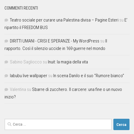
COMMENTI RECENTI
Teatro sociale per curare una Palestina divisa – Pagine Esteri
su
E’
ripartito il FREEDOM BUS
DIRITTI UMANI - CRISI E SPERANZE - My WordPress
su
Il
rapporto. Così il silenzio uccide in 169 guerre nel mondo
Sabino Sagliocco
su
Inuit: la magia della vita
labubu live wallpaper
su
In scena Danilo e il suo “Rumore bianco”
Valentina
su
Sbarre di zucchero. Il carcere: una fine o un nuovo
inizio?