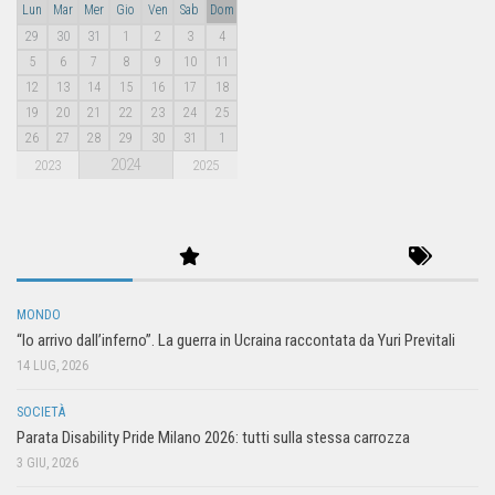
Lun
Mar
Mer
Gio
Ven
Sab
Dom
29
30
31
1
2
3
4
5
6
7
8
9
10
11
12
13
14
15
16
17
18
19
20
21
22
23
24
25
26
27
28
29
30
31
1
2024
2023
2025
MONDO
“Io arrivo dall’inferno”. La guerra in Ucraina raccontata da Yuri Previtali
14 LUG, 2026
SOCIETÀ
Parata Disability Pride Milano 2026: tutti sulla stessa carrozza
3 GIU, 2026