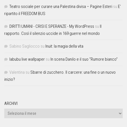
Teatro sociale per curare una Palestina divisa – Pagine Esteri
su
E’
ripartito il FREEDOM BUS
DIRITTI UMANI - CRISI E SPERANZE - My WordPress
su
Il
rapporto. Così il silenzio uccide in 169 guerre nel mondo
Sabino Sagliocco
su
Inuit: la magia della vita
labubu live wallpaper
su
In scena Danilo e il suo “Rumore bianco”
Valentina
su
Sbarre di zucchero. Il carcere: una fine o un nuovo
inizio?
ARCHIVI