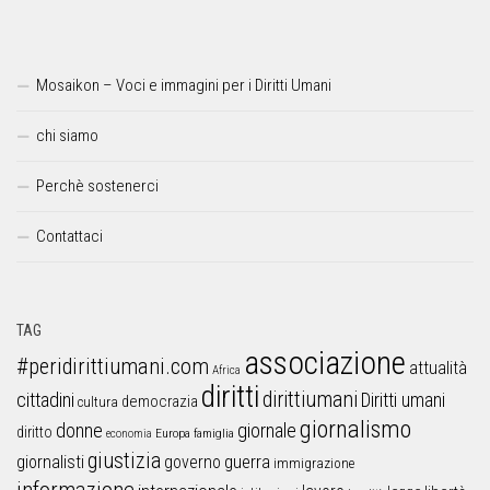
Mosaikon – Voci e immagini per i Diritti Umani
chi siamo
Perchè sostenerci
Contattaci
TAG
associazione
#peridirittiumani.com
attualità
Africa
diritti
dirittiumani
cittadini
Diritti umani
democrazia
cultura
giornalismo
donne
giornale
diritto
Europa
famiglia
economia
giustizia
guerra
giornalisti
governo
immigrazione
informazione