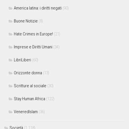
America latina: i diritti negati
(90)
Buone Notizie
(8)
Hate Crimes in Europe!
(21)
Imprese e Diritti Umani
(34)
LibriLiberi
(60)
Orizzonte donna
(13)
Scritture al sociale
(30)
Stay Human Africa
(122)
VeneredIslam
(36)
Società
(1.118)