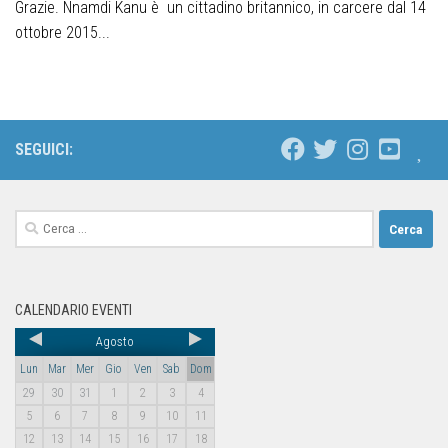
Grazie. Nnamdi Kanu è un cittadino britannico, in carcere dal 14
ottobre 2015...
SEGUICI:
CALENDARIO EVENTI
Agosto
Lun
Mar
Mer
Gio
Ven
Sab
Dom
29
30
31
1
2
3
4
5
6
7
8
9
10
11
12
13
14
15
16
17
18