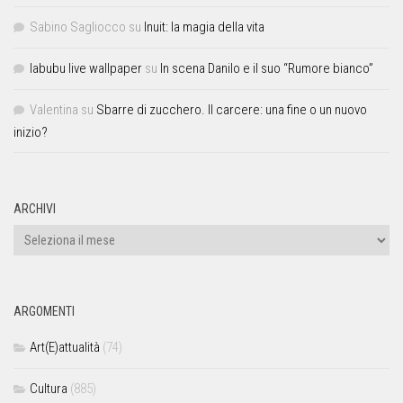
Sabino Sagliocco
su
Inuit: la magia della vita
labubu live wallpaper
su
In scena Danilo e il suo “Rumore bianco”
Valentina
su
Sbarre di zucchero. Il carcere: una fine o un nuovo
inizio?
ARCHIVI
ARGOMENTI
Art(E)attualità
(74)
Cultura
(885)