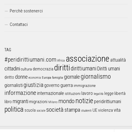
Perchè sostenerci
Contattaci
TAG
associazione
#peridirittiumani.com
attualità
Africa
diritti
dirittiumani
cittadini
Diritti umani
democrazia
cultura
giornalismo
donne
giornale
diritto
Europa
famiglia
economia
giustizia
guerra
giornalisti
governo
immigrazione
informazione
internazionale
lavoro
libertà
legge
istituzioni
legalità
notizie
mondo
migranti
peridirittiumani
libro
migrazioni
Milano
politica
società
stampa
vita
UE
violenza
scuola
sociale
studenti