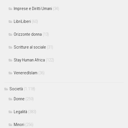
Imprese e Diritti Umani
(34)
LibriLiberi
(60)
Orizzonte donna
(13)
Scritture al sociale
(31)
Stay Human Africa
(122)
VeneredIslam
(36)
Società
(1.118)
Donne
(259)
Legalità
(383)
Minori
(256)