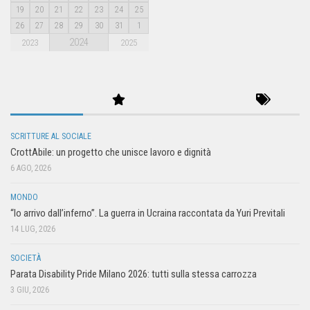
19
20
21
22
23
24
25
26
27
28
29
30
31
1
2024
2023
2025
SCRITTURE AL SOCIALE
CrottAbile: un progetto che unisce lavoro e dignità
6 AGO, 2026
MONDO
“Io arrivo dall’inferno”. La guerra in Ucraina raccontata da Yuri Previtali
14 LUG, 2026
SOCIETÀ
Parata Disability Pride Milano 2026: tutti sulla stessa carrozza
3 GIU, 2026