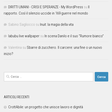
DIRITTI UMANI - CRISI E SPERANZE - My WordPress
su
Il
rapporto. Così il silenzio uccide in 169 guerre nel mondo
Sabino Sagliocco
su
Inuit: la magia della vita
labubu live wallpaper
su
In scena Danilo e il suo “Rumore bianco”
Valentina
su
Sbarre di zucchero. Il carcere: una fine o un nuovo
inizio?
ARTICOLI RECENTI
CrottAbile: un progetto che unisce lavoro e dignità