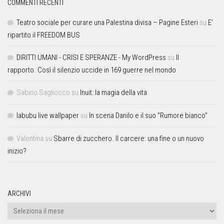
COMMENTI RECENTI
Teatro sociale per curare una Palestina divisa – Pagine Esteri
su
E’
ripartito il FREEDOM BUS
DIRITTI UMANI - CRISI E SPERANZE - My WordPress
su
Il
rapporto. Così il silenzio uccide in 169 guerre nel mondo
Sabino Sagliocco
su
Inuit: la magia della vita
labubu live wallpaper
su
In scena Danilo e il suo “Rumore bianco”
Valentina
su
Sbarre di zucchero. Il carcere: una fine o un nuovo
inizio?
ARCHIVI