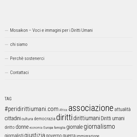
Mosaikon – Voci e immagini per i Diritti Umani
chi siamo
Perchè sostenerci
Contattaci
TAG
associazione
#peridirittiumani.com
attualità
Africa
diritti
dirittiumani
cittadini
Diritti umani
democrazia
cultura
giornalismo
donne
giornale
diritto
Europa
famiglia
economia
giustizia
guerra
giornalisti
governo
immigrazione