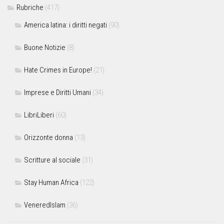
Rubriche
(417)
America latina: i diritti negati
(90)
Buone Notizie
(8)
Hate Crimes in Europe!
(21)
Imprese e Diritti Umani
(34)
LibriLiberi
(60)
Orizzonte donna
(13)
Scritture al sociale
(31)
Stay Human Africa
(122)
VeneredIslam
(36)