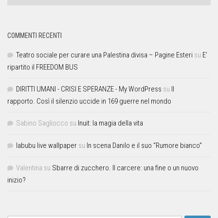
COMMENTI RECENTI
Teatro sociale per curare una Palestina divisa – Pagine Esteri
su
E’
ripartito il FREEDOM BUS
DIRITTI UMANI - CRISI E SPERANZE - My WordPress
su
Il
rapporto. Così il silenzio uccide in 169 guerre nel mondo
Sabino Sagliocco
su
Inuit: la magia della vita
labubu live wallpaper
su
In scena Danilo e il suo “Rumore bianco”
Valentina
su
Sbarre di zucchero. Il carcere: una fine o un nuovo
inizio?