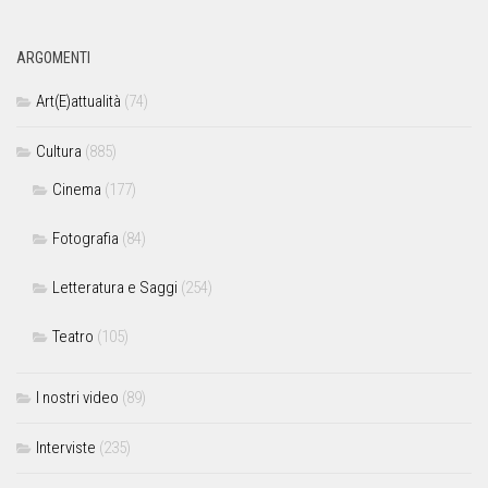
ARGOMENTI
Art(E)attualità
(74)
Cultura
(885)
Cinema
(177)
Fotografia
(84)
Letteratura e Saggi
(254)
Teatro
(105)
I nostri video
(89)
Interviste
(235)