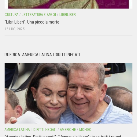
CULTURA
/
LETTERATURA E SAGGI
/
LIBRILIBERI
“Libri Liberi”. Una piccola morte
15 LUG, 2025
RUBRICA: AMERICA LATINA I DIRITTI NEGATI
AMERICA LATINA: I DIRITTI NEGATI
/
AMERICHE
/
MONDO
“America latina. Diritti negati”. “Venezuela libero” vince tutti i round