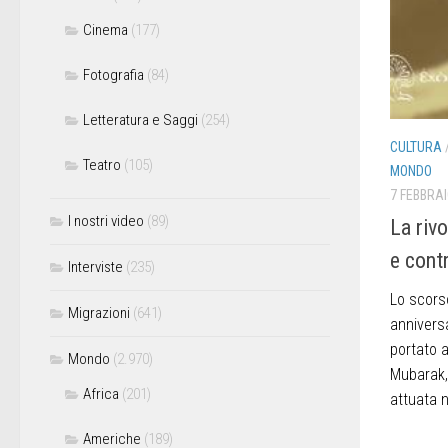
Cinema
(177)
Fotografia
(84)
Letteratura e Saggi
(254)
CULTURA
Teatro
(105)
MONDO
7 FEBBRAI
I nostri video
(89)
La rivo
e cont
Interviste
(235)
Lo scorso
Migrazioni
(641)
anniversa
portato a
Mondo
(2.970)
Mubarak, 
Africa
(201)
attuata n
Americhe
(189)