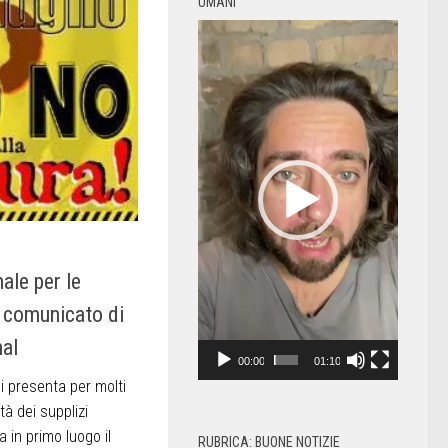
UMANI
Video
Player
ale per le
Il comunicato di
nal
00:00
01:10
si presenta per molti
tà dei supplizi
a in primo luogo il
RUBRICA: BUONE NOTIZIE