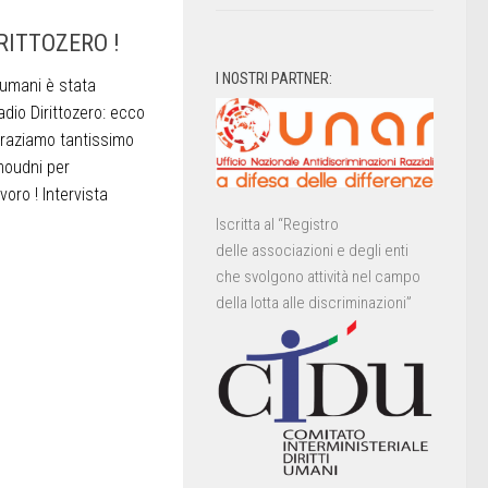
IRITTOZERO !
I NOSTRI PARTNER:
i umani è stata
dio Dirittozero: ecco
ingraziamo tantissimo
moudni per
avoro ! Intervista
Iscritta al “Registro
delle associazioni e degli enti
che svolgono attività nel campo
della lotta alle discriminazioni”