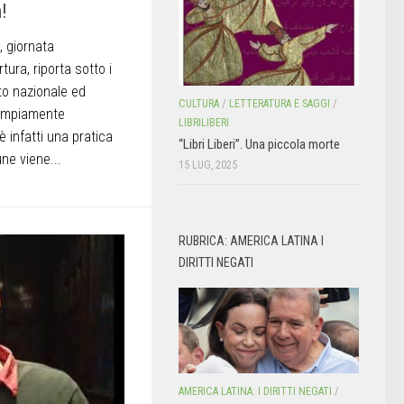
!
o, giornata
tura, riporta sotto i
ito nazionale ed
CULTURA
/
LETTERATURA E SAGGI
/
 ampiamente
LIBRILIBERI
è infatti una pratica
“Libri Liberi”. Una piccola morte
ne viene...
15 LUG, 2025
RUBRICA: AMERICA LATINA I
DIRITTI NEGATI
AMERICA LATINA: I DIRITTI NEGATI
/