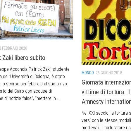
2 FEBBRAIO 2020
 Zaki libero subito
seppe Acconcia Patrick Zaki, studente
MONDO
26 GIUGNO 2018
ta dell’Università di Bologna, è stato
Giornata internazion
 lo scorso sei febbraio al suo arrivo
vittime di tortura. 
orto del Cairo con accuse di
e di notizie false”, “mettere in...
Amnesty internatio
Nel XXI secolo, la tortura 
versi con le stesse modali
medievali. Il torturatore us