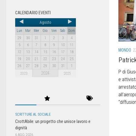
CALENDARIO EVENTI
Agosto
Lun
Mar
Mer
Gio
Ven
Sab
Dom
29
30
31
1
2
3
4
5
6
7
8
9
10
11
MONDO
2
12
13
14
15
16
17
18
Patrick
19
20
21
22
23
24
25
26
27
28
29
30
31
1
P di Giu
2024
2023
2025
e attivis
arrestato
all’aerop
“diffusion
SCRITTURE AL SOCIALE
CrottAbile: un progetto che unisce lavoro e
dignità
6 AGO, 2026