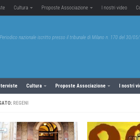
ste
Cultura
Proposte Associazione
I nostri video
C
Periodico nazionale iscritto presso il tribunale di Milano n. 170 del 30/0
nterviste
Cultura
Proposte Associazione
I nostri v
GATO:
REGENI