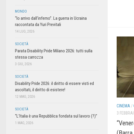
MONDO
“Io arrivo dall’inferno”. La guerra in Ucraina
raccontata da Yuri Previtali
14 LUG, 2026
SOCIETÀ
Parata Disability Pride Milano 2026: tutti sulla
stessa carrozza
3 GIU, 2026
SOCIETÀ
Disability Pride 2026: il diritto di essere visti ed
ascoltati, il diritto di esistere!
12 MAG, 2026
CINEMA
/
SOCIETÀ
3 FEBBRAI
“L’Italia è una Repubblica fondata sul lavoro (?)”
“Vener
1 MAG, 2026
(Barra 