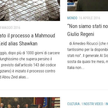
MONDO
16 APRILE 2016
“Non siamo stati noi
4 MAGGIO 2016
Giulio Regeni
ziato il processo a Mahmoud
eid alias Shawkan
di Amedeo Ricucci (che r
tantissimo per la disponib
gio, dopo più di 1000 giorni di carcere
stati noi”. Il generale Al Si
 lunghissimo che supera persino il
sosta da quasi tre mesi, m
revisto dall’articolo 143 del codice
Italia non...
iziano) è iniziato il processo contro
Abou Zeid alias...
CULTURA
/
I NOSTRI VIDEO
/
I