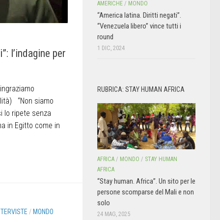
AMERICHE
/
MONDO
“America latina. Diritti negati”.
“Venezuela libero” vince tutti i
round
1 DIC, 2024
”: l’indagine per
ingraziamo
RUBRICA: STAY HUMAN AFRICA
ilità) “Non siamo
si lo ripete senza
a in Egitto come in
AFRICA
/
MONDO
/
STAY HUMAN
AFRICA
“Stay human. Africa”. Un sito per le
persone scomparse del Mali e non
solo
NTERVISTE
/
MONDO
24 MAG, 2025