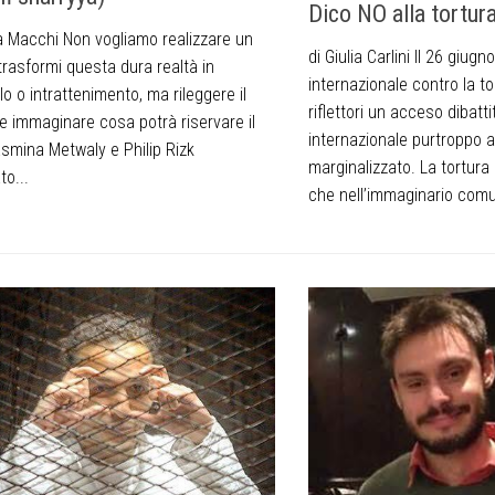
Dico NO alla tortura
a Macchi Non vogliamo realizzare un
di Giulia Carlini Il 26 giugn
trasformi questa dura realtà in
internazionale contro la tor
o o intrattenimento, ma rileggere il
riflettori un acceso dibatt
e immaginare cosa potrà riservare il
internazionale purtroppo
asmina Metwaly e Philip Rizk
marginalizzato. La tortura 
to...
che nell’immaginario comu