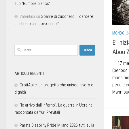
suo “Rumore bianco”
Valentina
su
Sbarre di zucchero. Il carcere:
una fine o un nuovo inizio?
MONDO
2
E’ ini
Abou Z
Il 17 mag
(periodo
ARTICOLI RECENTI
massimo p
penale eg
CrottAbile: un progetto che unisce lavoro e
Mahmoud 
dignità
“Io arrivo dall’inferno”. La guerra in Ucraina
raccontata da Yuri Previtali
Parata Disability Pride Milano 2026: tutti sulla