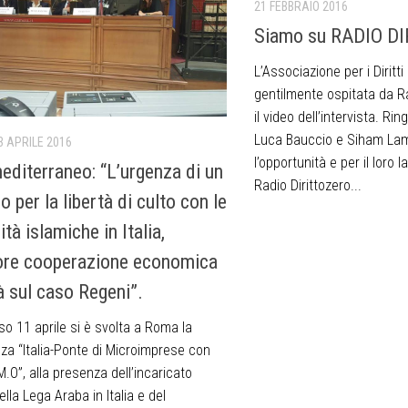
21 FEBBRAIO 2016
Siamo su RADIO D
L’Associazione per i Diritt
gentilmente ospitata da Ra
il video dell’intervista. R
Luca Bauccio e Siham La
3 APRILE 2016
l’opportunità e per il loro l
editerraneo: “L’urgenza di un
Radio Dirittozero...
 per la libertà di culto con le
à islamiche in Italia,
re cooperazione economica
à sul caso Regeni”.
o 11 aprile si è svolta a Roma la
za “Italia-Ponte di Microimprese con
M.O”, alla presenza dell’incaricato
della Lega Araba in Italia e del