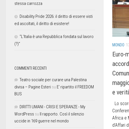
stessa carrozza
Disability Pride 2026: il diritto di essere visti
ed ascoltati, il diritto di esistere!
“L’Italia è una Repubblica fondata sul lavoro
(?)”
MONDO
1
Euro-m
accordo
COMMENTI RECENTI
Comunit
Teatro sociale per curare una Palestina
maggio
divisa – Pagine Esteri
su
E’ ripartito il FREEDOM
e verit
BUS
Lo scors
DIRITTI UMANI - CRISI E SPERANZE - My
Conferen
WordPress
su
Il rapporto. Così il silenzio
Africa e 
uccide in 169 guerre nel mondo
d’Affari 