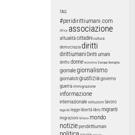
TAG
#peridirittiumani.com
associazione
Africa
cittadini
attualità
cultura
diritti
democrazia
dirittiumani
Diritti umani
donne
diritto
Europa
famiglia
economia
giornalismo
giornale
giustizia
giornalisti
governo
guerra
immigrazione
informazione
internazionale
lavoro
istituzioni
migranti
libertà
libro
legge
legalità
mondo
migrazioni
Milano
notizie
peridirittiumani
politica
scuola