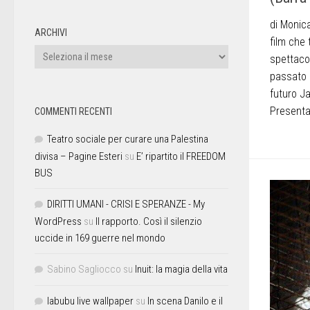
di Monic
ARCHIVI
film che 
spettacol
passato 
futuro J
Presenta
COMMENTI RECENTI
Teatro sociale per curare una Palestina
divisa – Pagine Esteri
su
E’ ripartito il FREEDOM
BUS
DIRITTI UMANI - CRISI E SPERANZE - My
WordPress
su
Il rapporto. Così il silenzio
uccide in 169 guerre nel mondo
Sabino Sagliocco
su
Inuit: la magia della vita
labubu live wallpaper
su
In scena Danilo e il