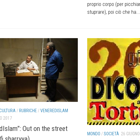
proprio corpo (per picchia
stuprare), poi ciò che ha...
CULTURA
/
RUBRICHE
/
VENEREDISLAM
O 2017
dIslam”: Out on the street
MONDO
/
SOCIETÀ
26 GIUGNO
fi sharryya)