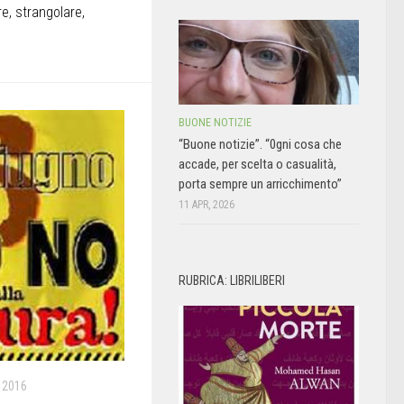
re, strangolare,
BUONE NOTIZIE
“Buone notizie”. “0gni cosa che
accade, per scelta o casualità,
porta sempre un arricchimento”
11 APR, 2026
RUBRICA: LIBRILIBERI
 2016