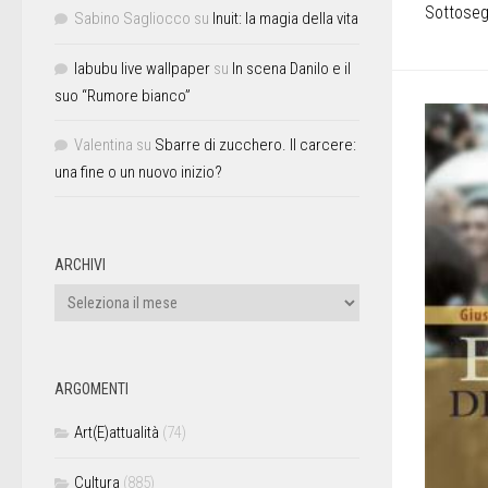
Sottosegr
Sabino Sagliocco
su
Inuit: la magia della vita
labubu live wallpaper
su
In scena Danilo e il
suo “Rumore bianco”
Valentina
su
Sbarre di zucchero. Il carcere:
una fine o un nuovo inizio?
ARCHIVI
ARGOMENTI
Art(E)attualità
(74)
Cultura
(885)