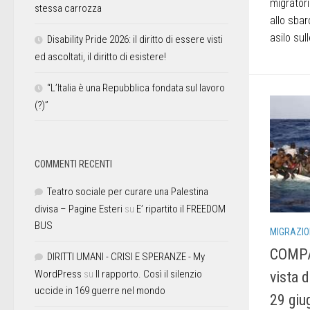
migratori
stessa carrozza
allo sbar
asilo sull
Disability Pride 2026: il diritto di essere visti
ed ascoltati, il diritto di esistere!
“L’Italia è una Repubblica fondata sul lavoro
(?)”
COMMENTI RECENTI
Teatro sociale per curare una Palestina
divisa – Pagine Esteri
su
E’ ripartito il FREEDOM
BUS
MIGRAZIO
COMPA
DIRITTI UMANI - CRISI E SPERANZE - My
WordPress
su
Il rapporto. Così il silenzio
vista 
uccide in 169 guerre nel mondo
29 giu