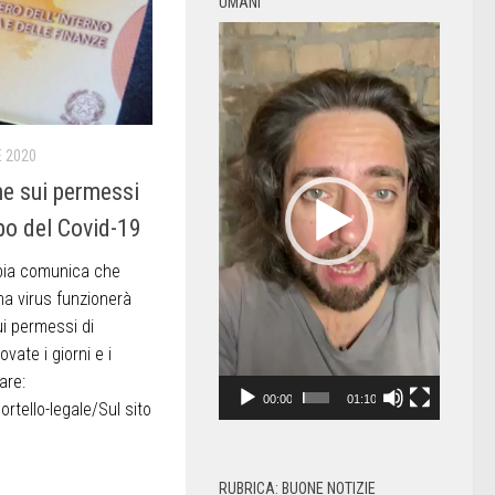
UMANI
Video
Player
E 2020
he sui permessi
po del Covid-19
bia comunica che
a virus funzionerà
ui permessi di
vate i giorni e i
are:
00:00
01:10
rtello-legale/Sul sito
RUBRICA: BUONE NOTIZIE