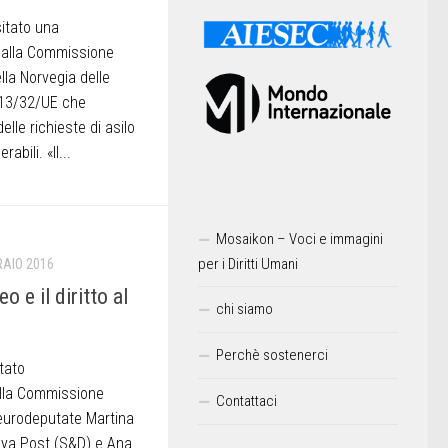
itato una
a” alla Commissione
lla Norvegia delle
013/32/UE che
elle richieste di asilo
abili. «Il...
Mosaikon – Voci e immagini
per i Diritti Umani
RAIO 2016
 e il diritto al
chi siamo
Perchè sostenerci
tato
alla Commissione
Contattaci
 eurodeputate Martina
ya Post (S&D) e Ana