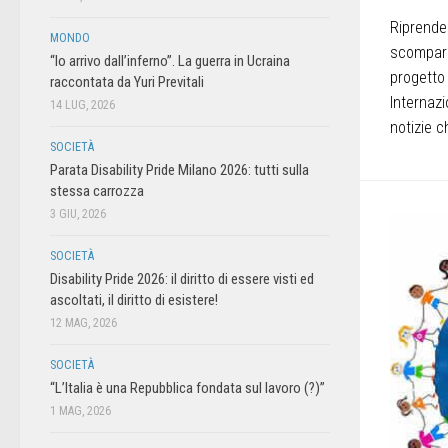
Riprende 
MONDO
scomparse
“Io arrivo dall’inferno”. La guerra in Ucraina
progetto
raccontata da Yuri Previtali
Internazi
14 LUG, 2026
notizie c
SOCIETÀ
Parata Disability Pride Milano 2026: tutti sulla
stessa carrozza
3 GIU, 2026
SOCIETÀ
Disability Pride 2026: il diritto di essere visti ed
ascoltati, il diritto di esistere!
12 MAG, 2026
SOCIETÀ
“L’Italia è una Repubblica fondata sul lavoro (?)”
1 MAG, 2026