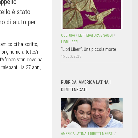
appello
ello è stato
o di aiuto per
CULTURA
/
LETTERATURA E SAGGI
/
LIBRILIBERI
amico ci ha scritto,
“Libri Liberi”. Una piccola morte
oi giriamo a tutte/i
15 LUG, 2025
dall’Afghanistan dove ha
 talebani. Ha 27 anni,
RUBRICA: AMERICA LATINA I
DIRITTI NEGATI
AMERICA LATINA: I DIRITTI NEGATI
/