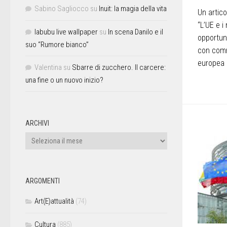
Sabino Sagliocco
su
Inuit: la magia della vita
Un artico
“L’UE e i
labubu live wallpaper
su
In scena Danilo e il
opportun
suo “Rumore bianco”
con comme
europea s
Valentina
su
Sbarre di zucchero. Il carcere:
una fine o un nuovo inizio?
ARCHIVI
ARGOMENTI
Art(E)attualità
(74)
Cultura
(885)