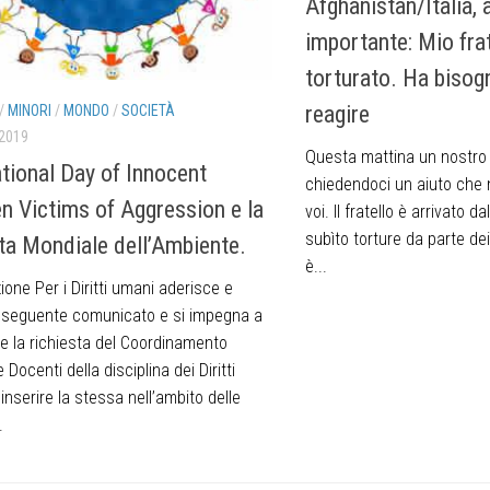
Afghanistan/Italia, 
importante: Mio frat
torturato. Ha bisogn
reagire
/
MINORI
/
MONDO
/
SOCIETÀ
 2019
Questa mattina un nostro 
ational Day of Innocent
chiedendoci un aiuto che n
en Victims of Aggression e la
voi. Il fratello è arrivato 
subìto torture da parte dei
ta Mondiale dell’Ambiente.
è...
one Per i Diritti umani aderisce e
il seguente comunicato e si impegna a
e la richiesta del Coordinamento
 Docenti della disciplina dei Diritti
inserire la stessa nell’ambito delle
.