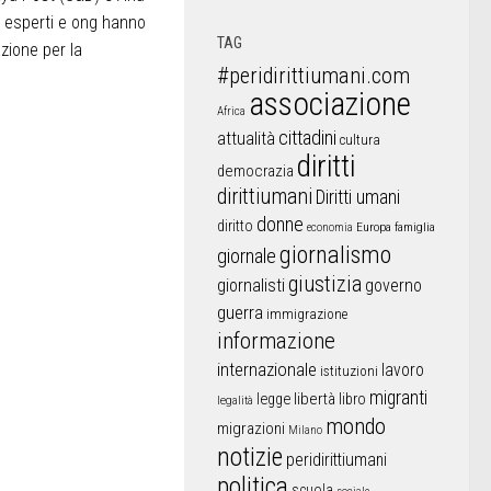
esperti e ong hanno
TAG
zione per la
#peridirittiumani.com
associazione
Africa
cittadini
attualità
cultura
diritti
democrazia
dirittiumani
Diritti umani
donne
diritto
Europa
famiglia
economia
giornalismo
giornale
giustizia
giornalisti
governo
guerra
immigrazione
informazione
internazionale
lavoro
istituzioni
migranti
libertà
libro
legge
legalità
mondo
migrazioni
Milano
notizie
peridirittiumani
politica
scuola