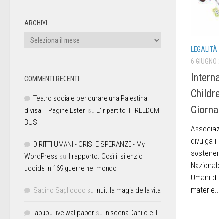
ARCHIVI
LEGALITÀ
6 GIUGNO
Intern
COMMENTI RECENTI
Childr
Teatro sociale per curare una Palestina
Giorna
divisa – Pagine Esteri
su
E’ ripartito il FREEDOM
BUS
Associazi
divulga 
DIRITTI UMANI - CRISI E SPERANZE - My
sostener
WordPress
su
Il rapporto. Così il silenzio
Nazionale
uccide in 169 guerre nel mondo
Umani di 
materie..
Sabino Sagliocco
su
Inuit: la magia della vita
labubu live wallpaper
su
In scena Danilo e il