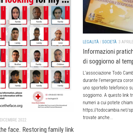
LEGALITÀ
/
SOCIETÀ
3 APRIL
Informazioni pratic
di soggiorno al tem
L’associazione Todo Cam
durante l’emergenza coron
uno sportello telefonico s
soggiorno. A questo link tro
numeri a cui potete chiam
https://todocambia.net/spo
trovate anche...
 DICEMBRE 2022
he face. Restoring family link