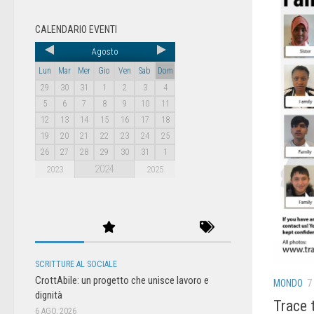
CALENDARIO EVENTI
Agosto
Lun
Mar
Mer
Gio
Ven
Sab
Dom
29
30
31
1
2
3
4
5
6
7
8
9
10
11
12
13
14
15
16
17
18
19
20
21
22
23
24
25
26
27
28
29
30
31
1
2024
2023
2025
SCRITTURE AL SOCIALE
CrottAbile: un progetto che unisce lavoro e
MONDO
7
dignità
Trace t
6 AGO, 2026