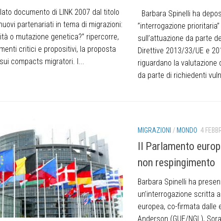
lato documento di LINK 2007 dal titolo
Barbara Spinelli ha depos
 nuovi partenariati in tema di migrazioni:
”interrogazione prioritari
ità o mutazione genetica?” ripercorre,
sull’attuazione da parte de
nti critici e propositivi, la proposta
Direttive 2013/33/UE e 2
ui compacts migratori. I...
riguardano la valutazione d
da parte di richiedenti vulner
MIGRAZIONI
/
MONDO
4 FEBB
Il Parlamento europeo
non respingimento
Barbara Spinelli ha presen
un’interrogazione scritta 
europea, co-firmata dalle
Anderson (GUE/NGL), Sora