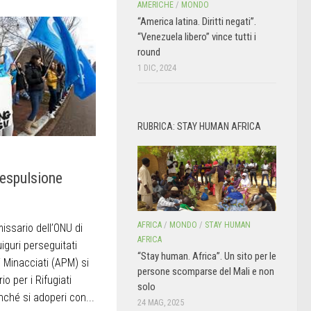
AMERICHE
/
MONDO
“America latina. Diritti negati”.
“Venezuela libero” vince tutti i
round
1 DIC, 2024
RUBRICA: STAY HUMAN AFRICA
 espulsione
AFRICA
/
MONDO
/
STAY HUMAN
ssario dell’ONU di
AFRICA
iguri perseguitati
“Stay human. Africa”. Un sito per le
i Minacciati (APM) si
persone scomparse del Mali e non
io per i Rifugiati
solo
inché si adoperi con...
24 MAG, 2025