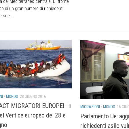
a del Mediterraneo centrale. Di fronte
co di un gran numero di richiedenti
e sue...
NI
/
MONDO
28 GIUGNO 2016
CT MIGRATORI EUROPEI: in
MIGRAZIONI
/
MONDO
16 GIU
del Vertice europeo dei 28 e
Parlamento Ue: agg
gno
richiedenti asilo vul