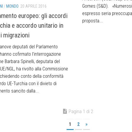
Gomes (S&D). «Numerosi 
NI
/
MONDO
20 APRILE 2016
espresso seria preoccupa
lamento europeo: gli accordi
proposta...
chia e accordo unitario in
i migrazioni
anove deputati del Parlamento
hanno cofirmato l’interrogazione
he Barbara Spinelli, deputata del
UE/NGL, ha rivolto alla Commissione
chiedendo conto della conformità
rdo UE-Turchia con il divieto di
ento sancito dalla...
Pagina 1 di 2
1
2
»