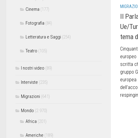
MIGRAZIO
Cinema
(177)
Il Par
Fotografia
(84)
Ue/Tur
tema d
Letteratura e Saggi
(254)
Cinquant
Teatro
(105)
europeo 
scritta c
I nostri video
(89)
gruppo G
europea 
Interviste
(235)
dell’acco
respingim
Migrazioni
(641)
Mondo
(2.970)
Africa
(201)
Americhe
(189)