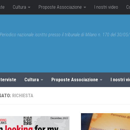
ste
Cultura
Proposte Associazione
I nostri video
C
Periodico nazionale iscritto presso il tribunale di Milano n. 170 del 30/0
nterviste
Cultura
Proposte Associazione
I nostri v
GATO:
RICHIESTA