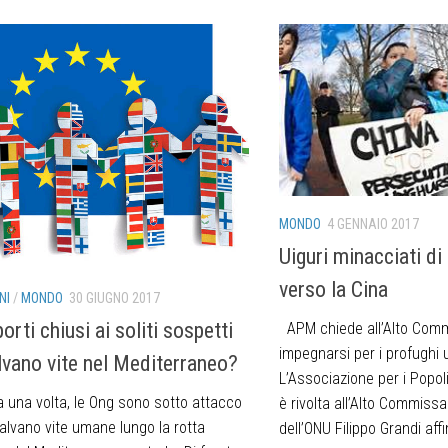
MONDO
4 GENNAIO 2017
Uiguri minacciati di
verso la Cina
NI
/
MONDO
30 GIUGNO 2017
 porti chiusi ai soliti sospetti
APM chiede all’Alto Commi
impegnarsi per i profughi u
lvano vite nel Mediterraneo?
L’Associazione per i Popol
na volta, le Ong sono sotto attacco
è rivolta all’Alto Commissar
alvano vite umane lungo la rotta
dell’ONU Filippo Grandi aff