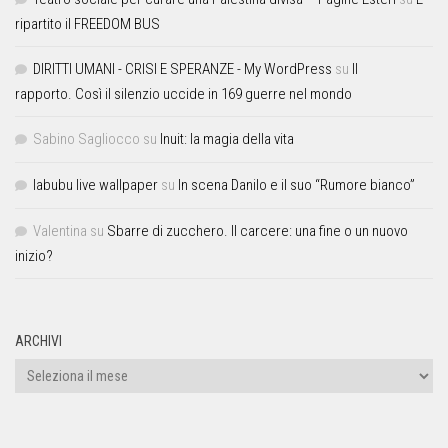
ripartito il FREEDOM BUS
DIRITTI UMANI - CRISI E SPERANZE - My WordPress
su
Il
rapporto. Così il silenzio uccide in 169 guerre nel mondo
Sabino Sagliocco
su
Inuit: la magia della vita
labubu live wallpaper
su
In scena Danilo e il suo “Rumore bianco”
Valentina
su
Sbarre di zucchero. Il carcere: una fine o un nuovo
inizio?
ARCHIVI