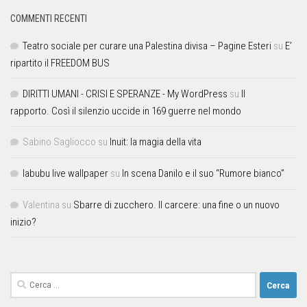
COMMENTI RECENTI
Teatro sociale per curare una Palestina divisa – Pagine Esteri
su
E’
ripartito il FREEDOM BUS
DIRITTI UMANI - CRISI E SPERANZE - My WordPress
su
Il
rapporto. Così il silenzio uccide in 169 guerre nel mondo
Sabino Sagliocco
su
Inuit: la magia della vita
labubu live wallpaper
su
In scena Danilo e il suo “Rumore bianco”
Valentina
su
Sbarre di zucchero. Il carcere: una fine o un nuovo
inizio?