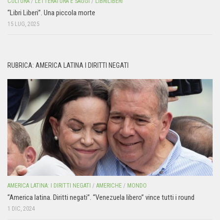
CULTURA
/
LETTERATURA E SAGGI
/
LIBRILIBERI
“Libri Liberi”. Una piccola morte
15 LUG, 2025
RUBRICA: AMERICA LATINA I DIRITTI NEGATI
AMERICA LATINA: I DIRITTI NEGATI
/
AMERICHE
/
MONDO
“America latina. Diritti negati”. “Venezuela libero” vince tutti i round
1 DIC, 2024