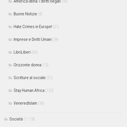
America latina: i diritti negati
(90)
Buone Notizie
(8)
Hate Crimes in Europe!
(21)
Imprese e Diritti Umani
(34)
LibriLiberi
(60)
Orizzonte donna
(13)
Scritture al sociale
(31)
Stay Human Africa
(122)
VeneredIslam
(36)
Società
(1.118)