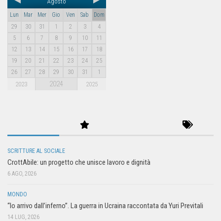
Agosto
Lun
Mar
Mer
Gio
Ven
Sab
Dom
29
30
31
1
2
3
4
5
6
7
8
9
10
11
12
13
14
15
16
17
18
19
20
21
22
23
24
25
26
27
28
29
30
31
1
2024
2023
2025
SCRITTURE AL SOCIALE
CrottAbile: un progetto che unisce lavoro e dignità
6 AGO, 2026
MONDO
“Io arrivo dall’inferno”. La guerra in Ucraina raccontata da Yuri Previtali
14 LUG, 2026