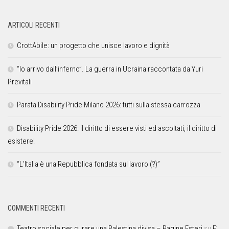
ARTICOLI RECENTI
CrottAbile: un progetto che unisce lavoro e dignità
“Io arrivo dall’inferno”. La guerra in Ucraina raccontata da Yuri
Previtali
Parata Disability Pride Milano 2026: tutti sulla stessa carrozza
Disability Pride 2026: il diritto di essere visti ed ascoltati, il diritto di
esistere!
“L’Italia è una Repubblica fondata sul lavoro (?)”
COMMENTI RECENTI
Teatro sociale per curare una Palestina divisa – Pagine Esteri
su
E’