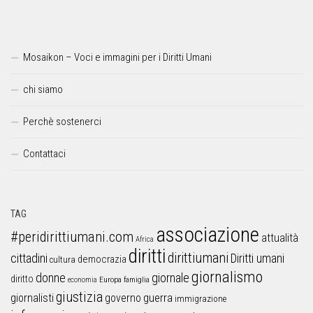
Mosaikon – Voci e immagini per i Diritti Umani
chi siamo
Perchè sostenerci
Contattaci
TAG
associazione
#peridirittiumani.com
attualità
Africa
diritti
dirittiumani
cittadini
Diritti umani
democrazia
cultura
giornalismo
donne
giornale
diritto
Europa
famiglia
economia
giustizia
guerra
giornalisti
governo
immigrazione