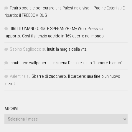
Teatro sociale per curare una Palestina divisa – Pagine Esteri
su
E’
ripartito il FREEDOM BUS
DIRITTI UMANI - CRISI E SPERANZE - My WordPress
su
Il
rapporto. Così il silenzio uccide in 169 guerre nel mondo
Sabino Sagliocco
su
Inuit: la magia della vita
labubu live wallpaper
su
In scena Danilo e il suo “Rumore bianco”
Valentina
su
Sbarre di zucchero. Il carcere: una fine o un nuovo
inizio?
ARCHIVI