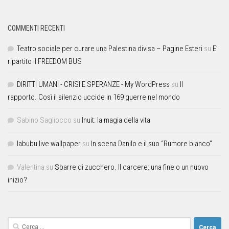
COMMENTI RECENTI
Teatro sociale per curare una Palestina divisa – Pagine Esteri
su
E’
ripartito il FREEDOM BUS
DIRITTI UMANI - CRISI E SPERANZE - My WordPress
su
Il
rapporto. Così il silenzio uccide in 169 guerre nel mondo
Sabino Sagliocco
su
Inuit: la magia della vita
labubu live wallpaper
su
In scena Danilo e il suo “Rumore bianco”
Valentina
su
Sbarre di zucchero. Il carcere: una fine o un nuovo
inizio?