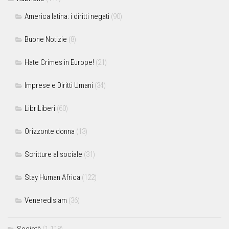
America latina: i diritti negati
(90)
Buone Notizie
(8)
Hate Crimes in Europe!
(21)
Imprese e Diritti Umani
(34)
LibriLiberi
(60)
Orizzonte donna
(13)
Scritture al sociale
(31)
Stay Human Africa
(122)
VeneredIslam
(36)