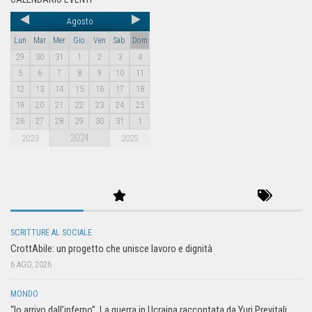
Agosto
Lun
Mar
Mer
Gio
Ven
Sab
Dom
29
30
31
1
2
3
4
5
6
7
8
9
10
11
12
13
14
15
16
17
18
19
20
21
22
23
24
25
26
27
28
29
30
31
1
2024
2023
2025
SCRITTURE AL SOCIALE
CrottAbile: un progetto che unisce lavoro e dignità
6 AGO, 2026
MONDO
“Io arrivo dall’inferno”. La guerra in Ucraina raccontata da Yuri Previtali