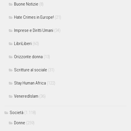
Buone Notizie
(8)
Hate Crimes in Europe!
(21)
Imprese e Diritti Umani
(34)
LibriLiberi
(60)
Orizzonte donna
(13)
Scritture al sociale
(31)
Stay Human Africa
(122)
VeneredIslam
(36)
Società
(1.118)
Donne
(259)