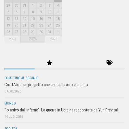
29
30
31
1
2
3
4
5
6
7
8
9
10
11
12
13
14
15
16
17
18
19
20
21
22
23
24
25
26
27
28
29
30
31
1
2024
2023
2025
SCRITTURE AL SOCIALE
CrottAbile: un progetto che unisce lavoro e dignità
6 AGO, 2026
MONDO
“Io arrivo dall’inferno”. La guerra in Ucraina raccontata da Yuri Previtali
14 LUG, 2026
SOCIETÀ