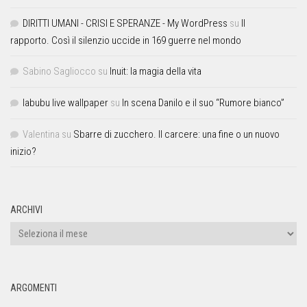
DIRITTI UMANI - CRISI E SPERANZE - My WordPress
su
Il
rapporto. Così il silenzio uccide in 169 guerre nel mondo
Sabino Sagliocco
su
Inuit: la magia della vita
labubu live wallpaper
su
In scena Danilo e il suo “Rumore bianco”
Valentina
su
Sbarre di zucchero. Il carcere: una fine o un nuovo
inizio?
ARCHIVI
ARGOMENTI