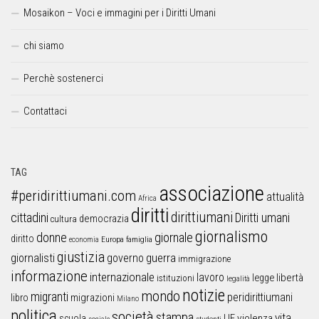
Mosaikon – Voci e immagini per i Diritti Umani
chi siamo
Perchè sostenerci
Contattaci
TAG
associazione
#peridirittiumani.com
attualità
Africa
diritti
dirittiumani
cittadini
Diritti umani
democrazia
cultura
giornalismo
donne
giornale
diritto
Europa
famiglia
economia
giustizia
guerra
giornalisti
governo
immigrazione
informazione
internazionale
lavoro
libertà
legge
istituzioni
legalità
notizie
mondo
migranti
peridirittiumani
libro
migrazioni
Milano
politica
società
stampa
vita
UE
violenza
scuola