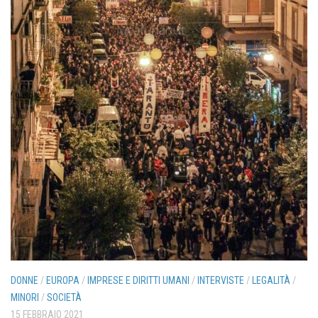
DONNE
/
EUROPA
/
IMPRESE E DIRITTI UMANI
/
INTERVISTE
/
LEGALITÀ
/
MINORI
/
SOCIETÀ
15 FEBBRAIO 2021