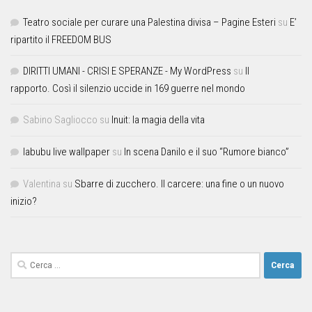
Teatro sociale per curare una Palestina divisa – Pagine Esteri
su
E’
ripartito il FREEDOM BUS
DIRITTI UMANI - CRISI E SPERANZE - My WordPress
su
Il
rapporto. Così il silenzio uccide in 169 guerre nel mondo
Sabino Sagliocco
su
Inuit: la magia della vita
labubu live wallpaper
su
In scena Danilo e il suo “Rumore bianco”
Valentina
su
Sbarre di zucchero. Il carcere: una fine o un nuovo
inizio?