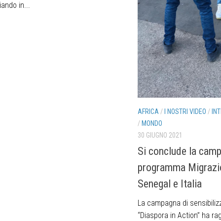
ando in...
AFRICA
/
I NOSTRI VIDEO
/
IN
/
MONDO
30 GIUGNO 2021
Si conclude la cam
programma Migrazio
Senegal e Italia
La campagna di sensibiliz
“Diaspora in Action” ha ra