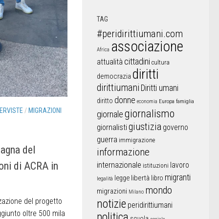
TAG
#peridirittiumani.com
associazione
Africa
cittadini
attualità
cultura
diritti
democrazia
dirittiumani
Diritti umani
donne
diritto
Europa
famiglia
economia
TERVISTE
/
MIGRAZIONI
giornalismo
giornale
giustizia
giornalisti
governo
guerra
immigrazione
pagna del
informazione
internazionale
ni di ACRA in
lavoro
istituzioni
migranti
libertà
libro
legge
legalità
mondo
migrazioni
Milano
zazione del progetto
notizie
peridirittiumani
ggiunto oltre 500 mila
politica
scuola