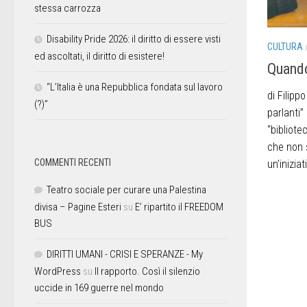
stessa carrozza
Disability Pride 2026: il diritto di essere visti
CULTURA
ed ascoltati, il diritto di esistere!
Quando 
“L’Italia è una Repubblica fondata sul lavoro
di Filipp
(?)”
parlanti”
“bibliote
che non s
COMMENTI RECENTI
un’iniziat
Teatro sociale per curare una Palestina
divisa – Pagine Esteri
su
E’ ripartito il FREEDOM
BUS
DIRITTI UMANI - CRISI E SPERANZE - My
WordPress
su
Il rapporto. Così il silenzio
uccide in 169 guerre nel mondo