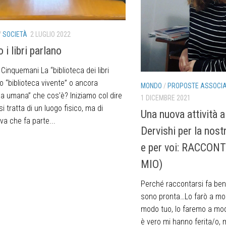
/
SOCIETÀ
2 LUGLIO 2022
i libri parlano
o Cinquemani La “biblioteca dei libri
 o “biblioteca vivente” o ancora
MONDO
/
PROPOSTE ASSOCIA
ca umana” che cos’è? Iniziamo col dire
1 DICEMBRE 2021
i tratta di un luogo fisico, ma di
Una nuova attività a
iva che fa parte...
Dervishi per la nos
e per voi: RACCON
MIO)
Perché raccontarsi fa ben
sono pronta…Lo farò a modo 
modo tuo, lo faremo a mo
è vero mi hanno ferita/o,