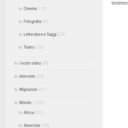
testimoni
Cinema
(177)
Fotografia
(84)
Letteratura e Saggi
(254)
Teatro
(105)
I nostri video
(89)
Interviste
(235)
Migrazioni
(641)
Mondo
(2.970)
Africa
(201)
Americhe
(189)