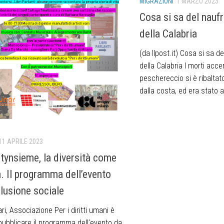
MIGRAZIONI
1 MARZO 2023
Cosa si sa del naufr
della Calabria
(da Ilpost.it) Cosa si sa de
della Calabria I morti accer
peschereccio si è ribaltat
dalla costa, ed era stato a
11 APRILE 2023
itynsieme, la diversità come
a. Il programma dell’evento
clusione sociale
ri, Associazione Per i diritti umani è
 pubblicare il programma dell’evento da