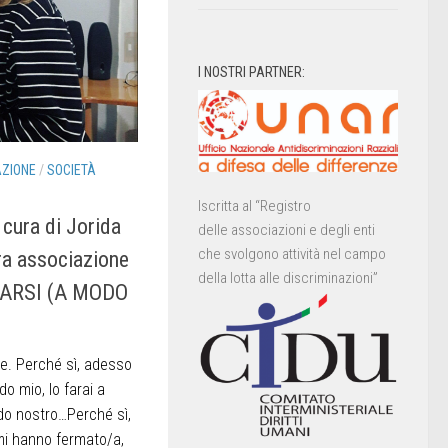
I NOSTRI PARTNER:
ZIONE
/
SOCIETÀ
Iscritta al “Registro
 cura di Jorida
delle associazioni e degli enti
che svolgono attività nel campo
tra associazione
della lotta alle discriminazioni”
TARSI (A MODO
e. Perché sì, adesso
mio, lo f‭ara‬i a
do nostro…Perché sì,
 mi hanno fermato/a,