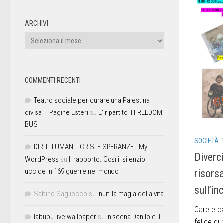
ARCHIVI
COMMENTI RECENTI
Teatro sociale per curare una Palestina
divisa – Pagine Esteri
su
E’ ripartito il FREEDOM
BUS
SOCIETÀ
DIRITTI UMANI - CRISI E SPERANZE - My
Diverc
WordPress
su
Il rapporto. Così il silenzio
uccide in 169 guerre nel mondo
risors
sull’in
Sabino Sagliocco
su
Inuit: la magia della vita
Care e ca
labubu live wallpaper
su
In scena Danilo e il
felice di