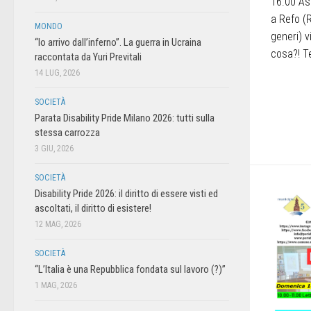
16.00 As
a Refo (
MONDO
generi) v
“Io arrivo dall’inferno”. La guerra in Ucraina
cosa?! Te
raccontata da Yuri Previtali
14 LUG, 2026
SOCIETÀ
Parata Disability Pride Milano 2026: tutti sulla
stessa carrozza
3 GIU, 2026
SOCIETÀ
Disability Pride 2026: il diritto di essere visti ed
ascoltati, il diritto di esistere!
12 MAG, 2026
SOCIETÀ
“L’Italia è una Repubblica fondata sul lavoro (?)”
1 MAG, 2026