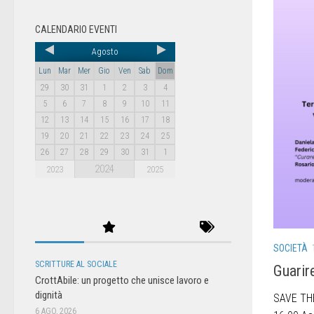
CALENDARIO EVENTI
Agosto
Lun
Mar
Mer
Gio
Ven
Sab
Dom
29
30
31
1
2
3
4
5
6
7
8
9
10
11
12
13
14
15
16
17
18
19
20
21
22
23
24
25
26
27
28
29
30
31
1
2024
2023
2025
SOCIETÀ
SCRITTURE AL SOCIALE
Guarir
CrottAbile: un progetto che unisce lavoro e
dignità
SAVE THE
6 AGO, 2026