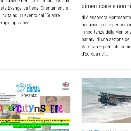
sociazione Per i Diritti Umani assieme
dimenticare e non r
Rete Evangelica Fede, Orientamenti e
i invita ad un evento dal “Guarire
di Alessandra Montesanto 
rapie riparative:...
negazionismo e per compr
l’importanza della Memoria
parlarvi di una sezione de
Varsavia – premiato come
d’Europa nel...