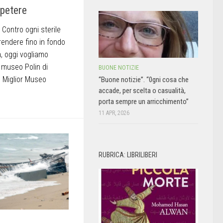
ipetere
Contro ogni sterile
endere fino in fondo
, oggi vogliamo
l museo Polin di
BUONE NOTIZIE
 Miglior Museo
“Buone notizie”. “0gni cosa che
accade, per scelta o casualità,
porta sempre un arricchimento”
11 APR, 2026
RUBRICA: LIBRILIBERI