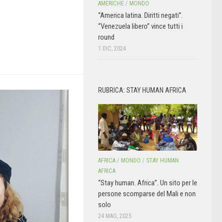
AMERICHE
/
MONDO
“America latina. Diritti negati”.
“Venezuela libero” vince tutti i
round
1 DIC, 2024
RUBRICA: STAY HUMAN AFRICA
AFRICA
/
MONDO
/
STAY HUMAN
AFRICA
“Stay human. Africa”. Un sito per le
persone scomparse del Mali e non
solo
24 MAG, 2025