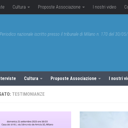
ste
Cultura
Proposte Associazione
I nostri video
C
Periodico nazionale iscritto presso il tribunale di Milano n. 170 del 30/0
nterviste
Cultura
Proposte Associazione
I nostri v
GATO:
TESTIMONIANZE