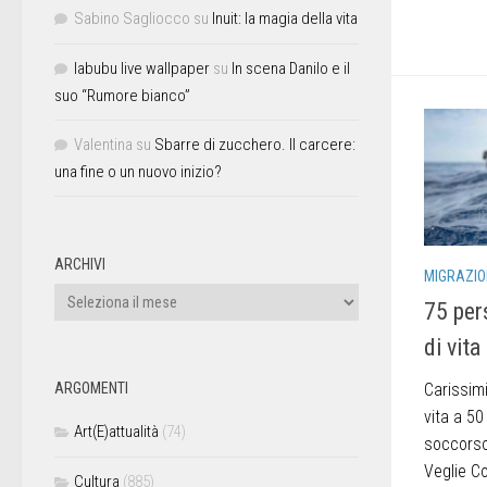
Sabino Sagliocco
su
Inuit: la magia della vita
labubu live wallpaper
su
In scena Danilo e il
suo “Rumore bianco”
Valentina
su
Sbarre di zucchero. Il carcere:
una fine o un nuovo inizio?
ARCHIVI
MIGRAZIO
75 per
di vit
Carissimi
ARGOMENTI
vita a 5
Art(E)attualità
(74)
soccorso 
Veglie Co
Cultura
(885)