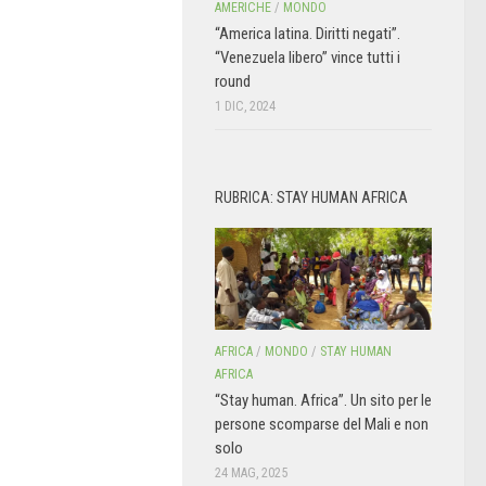
AMERICHE
/
MONDO
“America latina. Diritti negati”.
“Venezuela libero” vince tutti i
round
1 DIC, 2024
RUBRICA: STAY HUMAN AFRICA
AFRICA
/
MONDO
/
STAY HUMAN
AFRICA
“Stay human. Africa”. Un sito per le
persone scomparse del Mali e non
solo
24 MAG, 2025