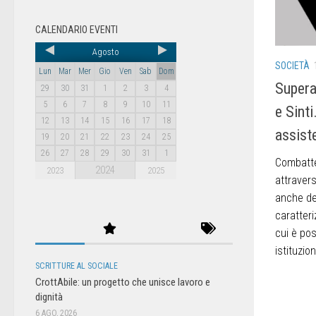
CALENDARIO EVENTI
Agosto
SOCIETÀ
Lun
Mar
Mer
Gio
Ven
Sab
Dom
Supera
29
30
31
1
2
3
4
5
6
7
8
9
10
11
e Sinti
12
13
14
15
16
17
18
assiste
19
20
21
22
23
24
25
26
27
28
29
30
31
1
Combatter
2024
2023
2025
attraver
anche deg
caratteri
cui è pos
istituzion
SCRITTURE AL SOCIALE
CrottAbile: un progetto che unisce lavoro e
dignità
6 AGO, 2026