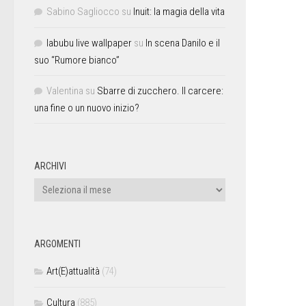
Sabino Sagliocco
su
Inuit: la magia della vita
labubu live wallpaper
su
In scena Danilo e il
suo “Rumore bianco”
Valentina
su
Sbarre di zucchero. Il carcere:
una fine o un nuovo inizio?
ARCHIVI
ARGOMENTI
Art(E)attualità
(74)
Cultura
(885)