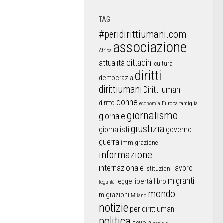
TAG
#peridirittiumani.com
associazione
Africa
cittadini
attualità
cultura
diritti
democrazia
dirittiumani
Diritti umani
donne
diritto
Europa
famiglia
economia
giornalismo
giornale
giustizia
giornalisti
governo
guerra
immigrazione
informazione
internazionale
lavoro
istituzioni
migranti
libertà
libro
legge
legalità
mondo
migrazioni
Milano
notizie
peridirittiumani
politica
scuola