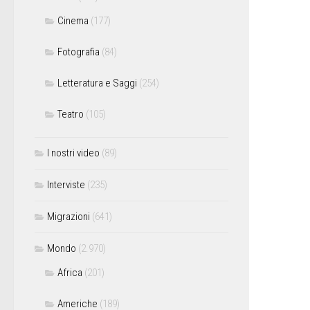
Cinema
(177)
Fotografia
(84)
Letteratura e Saggi
(254)
Teatro
(105)
I nostri video
(89)
Interviste
(235)
Migrazioni
(641)
Mondo
(2.970)
Africa
(201)
Americhe
(189)