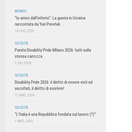
MONDO
“Io arrivo dall’inferno”. La guerra in Ucraina
raccontata da Yuri Previtali
14 LUG, 2026
SOCIETÀ
Parata Disability Pride Milano 2026: tutti sulla
stessa carrozza
3 GIU, 2026
SOCIETÀ
Disability Pride 2026: il diritto di essere visti ed
ascoltati, il diritto di esistere!
12 MAG, 2026
SOCIETÀ
“L’Italia è una Repubblica fondata sul lavoro (?)”
1 MAG, 2026