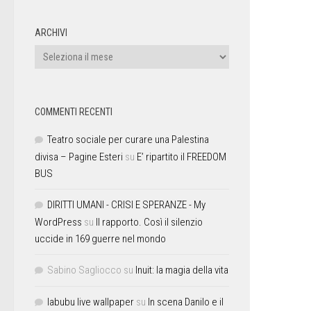
ARCHIVI
COMMENTI RECENTI
Teatro sociale per curare una Palestina
divisa – Pagine Esteri
su
E’ ripartito il FREEDOM
BUS
DIRITTI UMANI - CRISI E SPERANZE - My
WordPress
su
Il rapporto. Così il silenzio
uccide in 169 guerre nel mondo
Sabino Sagliocco
su
Inuit: la magia della vita
labubu live wallpaper
su
In scena Danilo e il