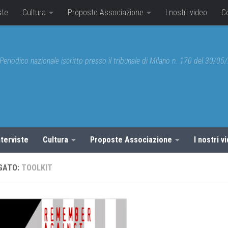
ste
Cultura
Proposte Associazione
I nostri video
C
Periodico nazionale iscritto presso il tribunale di Milano n. 170 del 30/0
nterviste
Cultura
Proposte Associazione
I nostri v
GATO:
TOOLKIT