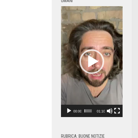
UMANI
Video
Player
00:00
01:10
RUBRICA: BUONE NOTIZIE