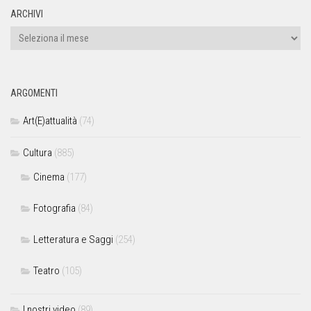
ARCHIVI
ARGOMENTI
Art(E)attualità
(74)
Cultura
(885)
Cinema
(177)
Fotografia
(84)
Letteratura e Saggi
(254)
Teatro
(105)
I nostri video
(89)