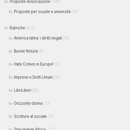
Proposte Associazione
(139)
Proposte per scuole e università
(92)
Rubriche
(417)
America latina: i diritti negati
(90)
Buone Notizie
(8)
Hate Crimes in Europe!
(21)
Imprese e Diritti Umani
(34)
LibriLiberi
(60)
Orizzonte donna
(13)
Scritture al sociale
(31)
Stay Human Africa
(122)