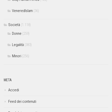
VeneredIslam
(36)
Società
(1.118)
Donne
(259)
Legalità
(383)
Minori
(256)
META
Accedi
Feed dei contenuti