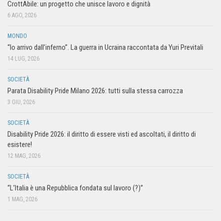
CrottAbile: un progetto che unisce lavoro e dignità
6 AGO, 2026
MONDO
“Io arrivo dall’inferno”. La guerra in Ucraina raccontata da Yuri Previtali
14 LUG, 2026
SOCIETÀ
Parata Disability Pride Milano 2026: tutti sulla stessa carrozza
3 GIU, 2026
SOCIETÀ
Disability Pride 2026: il diritto di essere visti ed ascoltati, il diritto di
esistere!
12 MAG, 2026
SOCIETÀ
“L’Italia è una Repubblica fondata sul lavoro (?)”
1 MAG, 2026