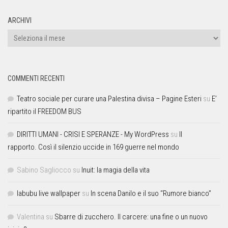
ARCHIVI
COMMENTI RECENTI
Teatro sociale per curare una Palestina divisa – Pagine Esteri
su
E’
ripartito il FREEDOM BUS
DIRITTI UMANI - CRISI E SPERANZE - My WordPress
su
Il
rapporto. Così il silenzio uccide in 169 guerre nel mondo
Sabino Sagliocco
su
Inuit: la magia della vita
labubu live wallpaper
su
In scena Danilo e il suo “Rumore bianco”
Valentina
su
Sbarre di zucchero. Il carcere: una fine o un nuovo