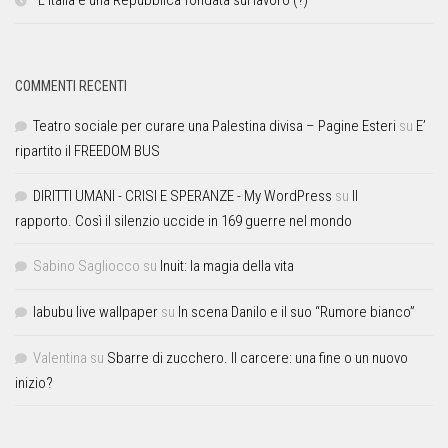
“L’Italia è una Repubblica fondata sul lavoro (?)”
COMMENTI RECENTI
Teatro sociale per curare una Palestina divisa – Pagine Esteri
su
E’
ripartito il FREEDOM BUS
DIRITTI UMANI - CRISI E SPERANZE - My WordPress
su
Il
rapporto. Così il silenzio uccide in 169 guerre nel mondo
Sabino Sagliocco
su
Inuit: la magia della vita
labubu live wallpaper
su
In scena Danilo e il suo “Rumore bianco”
Valentina
su
Sbarre di zucchero. Il carcere: una fine o un nuovo
inizio?