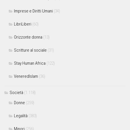
Imprese e Diritti Umani
(34)
LibriLiberi
(60)
Orizzonte donna
(13)
Scritture al sociale
(31)
Stay Human Africa
(122)
VeneredIslam
(36)
Società
(1.118)
Donne
(259)
Legalità
(383)
Minori
(256)