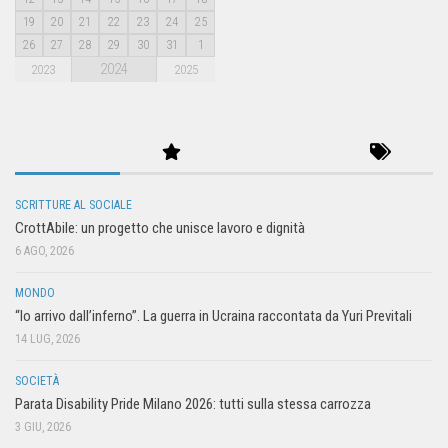
19
20
21
22
23
24
25
26
27
28
29
30
31
1
2024
2023
2025
SCRITTURE AL SOCIALE
CrottAbile: un progetto che unisce lavoro e dignità
6 AGO, 2026
MONDO
“Io arrivo dall’inferno”. La guerra in Ucraina raccontata da Yuri Previtali
14 LUG, 2026
SOCIETÀ
Parata Disability Pride Milano 2026: tutti sulla stessa carrozza
3 GIU, 2026