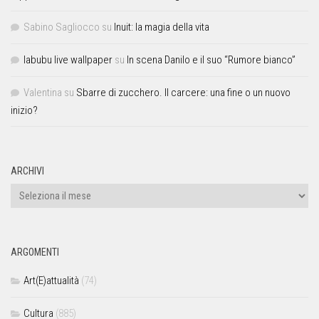
Sabino Sagliocco
su
Inuit: la magia della vita
labubu live wallpaper
su
In scena Danilo e il suo “Rumore bianco”
Valentina
su
Sbarre di zucchero. Il carcere: una fine o un nuovo
inizio?
ARCHIVI
ARGOMENTI
Art(E)attualità
(74)
Cultura
(885)