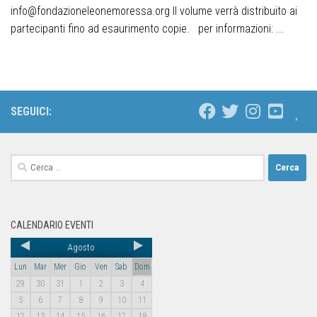
info@fondazioneleonemoressa.org Il volume verrà distribuito ai
partecipanti fino ad esaurimento copie. per informazioni: ...
SEGUICI:
CALENDARIO EVENTI
Agosto
Lun
Mar
Mer
Gio
Ven
Sab
Dom
29
30
31
1
2
3
4
5
6
7
8
9
10
11
12
13
14
15
16
17
18