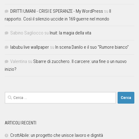
DIRITTI UMANI - CRISI E SPERANZE - My WordPress
su
Il
rapporto. Così il silenzio uccide in 169 guerre nel mondo
Sabino Sagliocco
su
Inuit: la magia della vita
labubu live wallpaper
su
In scena Danilo e il suo “Rumore bianco”
Valentina
su
Sbarre di zucchero. Il carcere: una fine o un nuovo
inizio?
ARTICOLI RECENTI
CrottAbile: un progetto che unisce lavoro e dignità