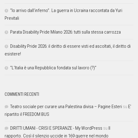
“Io arrivo dall’inferno”. La guerra in Ucraina raccontata da Yuri
Previtali
Parata Disability Pride Milano 2026: tutti sulla stessa carrozza
Disability Pride 2026: il diritto di essere visti ed ascoltati, il diritto di
esistere!
“L’Italia è una Repubblica fondata sul lavoro (?)”
COMMENTI RECENTI
Teatro sociale per curare una Palestina divisa – Pagine Esteri
su
E’
ripartito il FREEDOM BUS
DIRITTI UMANI - CRISI E SPERANZE - My WordPress
su
Il
rapporto. Così il silenzio uccide in 169 guerre nel mondo