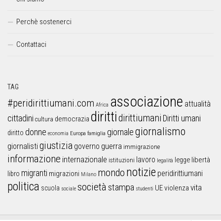
Perchè sostenerci
Contattaci
TAG
associazione
#peridirittiumani.com
attualità
Africa
diritti
dirittiumani
cittadini
Diritti umani
democrazia
cultura
giornalismo
donne
giornale
diritto
Europa
famiglia
economia
giustizia
guerra
giornalisti
governo
immigrazione
informazione
internazionale
lavoro
libertà
legge
istituzioni
legalità
notizie
mondo
migranti
peridirittiumani
libro
migrazioni
Milano
politica
società
stampa
vita
UE
violenza
scuola
sociale
studenti