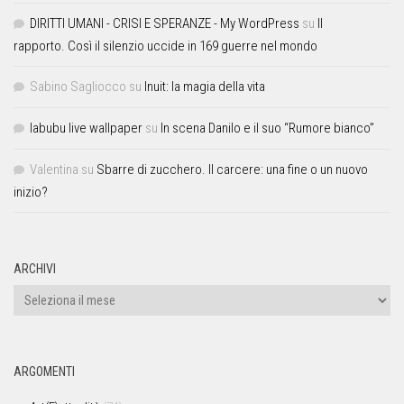
DIRITTI UMANI - CRISI E SPERANZE - My WordPress
su
Il
rapporto. Così il silenzio uccide in 169 guerre nel mondo
Sabino Sagliocco
su
Inuit: la magia della vita
labubu live wallpaper
su
In scena Danilo e il suo “Rumore bianco”
Valentina
su
Sbarre di zucchero. Il carcere: una fine o un nuovo
inizio?
ARCHIVI
ARGOMENTI