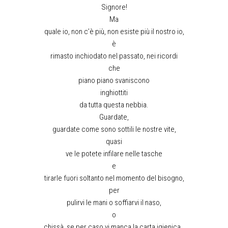
Signore!
Ma
quale io, non c’è più, non esiste più il nostro io,
è
rimasto inchiodato nel passato, nei ricordi
che
piano piano svaniscono
inghiottiti
da tutta questa nebbia.
Guardate,
guardate come sono sottili le nostre vite,
quasi
ve le potete infilare nelle tasche
e
tirarle fuori soltanto nel momento del bisogno,
per
pulirvi le mani o soffiarvi il naso,
o
chissà, se per caso vi manca la carta igienica…