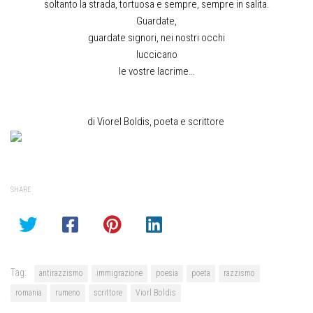
soltanto la strada, tortuosa e sempre, sempre in salita.
Guardate,
guardate signori, nei nostri occhi
luccicano
le vostre lacrime…
di Viorel Boldis, poeta e scrittore
SHARE
Tag:
antirazzismo
immigrazione
poesia
poeta
razzismo
romania
rumeno
scrittore
Viorl Boldis