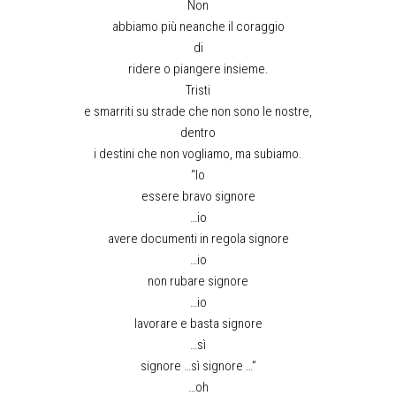
Non
abbiamo più neanche il coraggio
di
ridere o piangere insieme.
Tristi
e smarriti su strade che non sono le nostre,
dentro
i destini che non vogliamo, ma subiamo.
“Io
essere bravo signore
…io
avere documenti in regola signore
…io
non rubare signore
…io
lavorare e basta signore
…sì
signore …sì signore …”
…oh