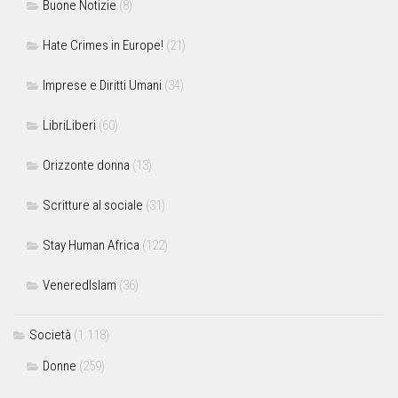
Buone Notizie
(8)
Hate Crimes in Europe!
(21)
Imprese e Diritti Umani
(34)
LibriLiberi
(60)
Orizzonte donna
(13)
Scritture al sociale
(31)
Stay Human Africa
(122)
VeneredIslam
(36)
Società
(1.118)
Donne
(259)