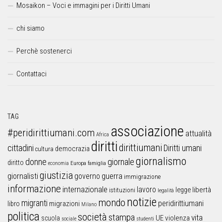
Mosaikon – Voci e immagini per i Diritti Umani
chi siamo
Perchè sostenerci
Contattaci
TAG
associazione
#peridirittiumani.com
attualità
Africa
diritti
dirittiumani
cittadini
Diritti umani
democrazia
cultura
giornalismo
donne
giornale
diritto
Europa
famiglia
economia
giustizia
guerra
giornalisti
governo
immigrazione
informazione
internazionale
lavoro
libertà
legge
istituzioni
legalità
notizie
mondo
migranti
peridirittiumani
libro
migrazioni
Milano
politica
società
stampa
vita
UE
violenza
scuola
sociale
studenti