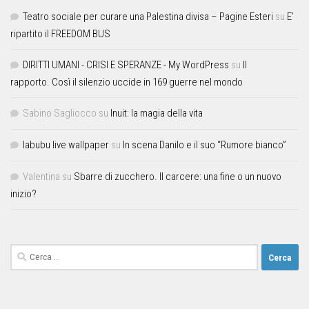
Teatro sociale per curare una Palestina divisa – Pagine Esteri
su
E’
ripartito il FREEDOM BUS
DIRITTI UMANI - CRISI E SPERANZE - My WordPress
su
Il
rapporto. Così il silenzio uccide in 169 guerre nel mondo
Sabino Sagliocco
su
Inuit: la magia della vita
labubu live wallpaper
su
In scena Danilo e il suo “Rumore bianco”
Valentina
su
Sbarre di zucchero. Il carcere: una fine o un nuovo
inizio?