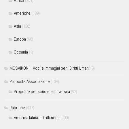
Africa
(201)
Americhe
(189)
Asia
(136)
Europa
(96)
Oceania
(1)
MOSAIKON – Voci e immagini per i Diritti Umani
(3)
Proposte Associazione
(139)
Proposte per scuole e università
(92)
Rubriche
(417)
America latina: i diritti negati
(90)