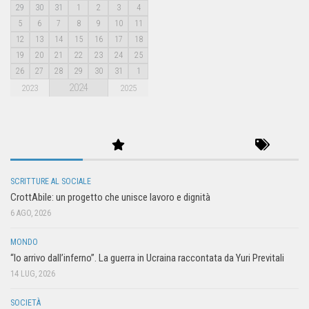
29
30
31
1
2
3
4
5
6
7
8
9
10
11
12
13
14
15
16
17
18
19
20
21
22
23
24
25
26
27
28
29
30
31
1
2024
2023
2025
SCRITTURE AL SOCIALE
CrottAbile: un progetto che unisce lavoro e dignità
6 AGO, 2026
MONDO
“Io arrivo dall’inferno”. La guerra in Ucraina raccontata da Yuri Previtali
14 LUG, 2026
SOCIETÀ