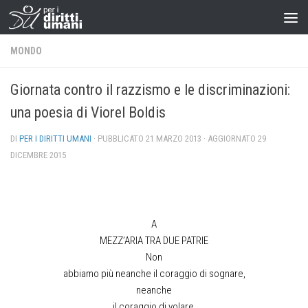
MONDO
Giornata contro il razzismo e le discriminazioni:
una poesia di Viorel Boldis
DI
PER I DIRITTI UMANI
· PUBBLICATO
21 MARZO 2013
· AGGIORNATO
29
DICEMBRE 2015
A
MEZZ’ARIA TRA DUE PATRIE
Non
abbiamo più neanche il coraggio di sognare,
neanche
il coraggio di volare,