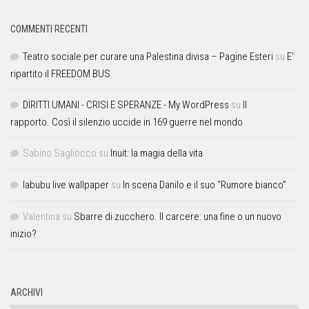
COMMENTI RECENTI
Teatro sociale per curare una Palestina divisa – Pagine Esteri
su
E’
ripartito il FREEDOM BUS
DIRITTI UMANI - CRISI E SPERANZE - My WordPress
su
Il
rapporto. Così il silenzio uccide in 169 guerre nel mondo
Sabino Sagliocco
su
Inuit: la magia della vita
labubu live wallpaper
su
In scena Danilo e il suo “Rumore bianco”
Valentina
su
Sbarre di zucchero. Il carcere: una fine o un nuovo
inizio?
ARCHIVI