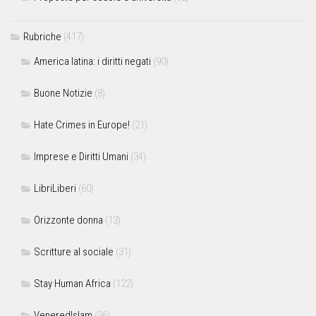
Rubriche
(417)
America latina: i diritti negati
(90)
Buone Notizie
(8)
Hate Crimes in Europe!
(21)
Imprese e Diritti Umani
(34)
LibriLiberi
(60)
Orizzonte donna
(13)
Scritture al sociale
(31)
Stay Human Africa
(122)
VeneredIslam
(36)