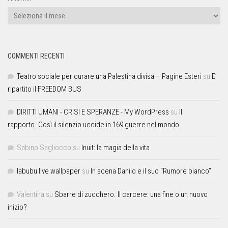
COMMENTI RECENTI
Teatro sociale per curare una Palestina divisa – Pagine Esteri
su
E’
ripartito il FREEDOM BUS
DIRITTI UMANI - CRISI E SPERANZE - My WordPress
su
Il
rapporto. Così il silenzio uccide in 169 guerre nel mondo
Sabino Sagliocco
su
Inuit: la magia della vita
labubu live wallpaper
su
In scena Danilo e il suo “Rumore bianco”
Valentina
su
Sbarre di zucchero. Il carcere: una fine o un nuovo
inizio?