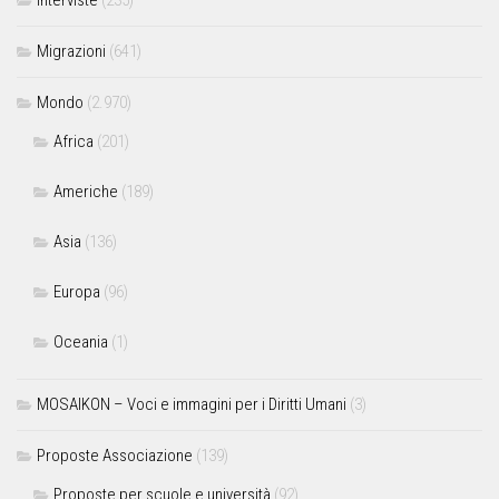
Migrazioni
(641)
Mondo
(2.970)
Africa
(201)
Americhe
(189)
Asia
(136)
Europa
(96)
Oceania
(1)
MOSAIKON – Voci e immagini per i Diritti Umani
(3)
Proposte Associazione
(139)
Proposte per scuole e università
(92)