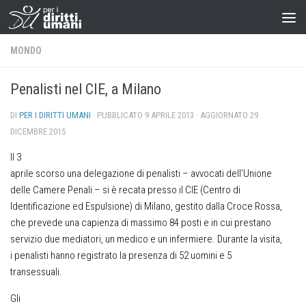
MONDO
Penalisti nel CIE, a Milano
DI
PER I DIRITTI UMANI
· PUBBLICATO
9 APRILE 2013
· AGGIORNATO
29
DICEMBRE 2015
Il 3
aprile scorso una delegazione di penalisti – avvocati dell’Unione
delle Camere Penali – si è recata presso il CIE (Centro di
Identificazione ed Espulsione) di Milano, gestito dalla Croce Rossa,
che prevede una capienza di massimo 84 posti e in cui prestano
servizio due mediatori, un medico e un infermiere. Durante la visita,
i penalisti hanno registrato la presenza di 52 uomini e 5
transessuali.
Gli