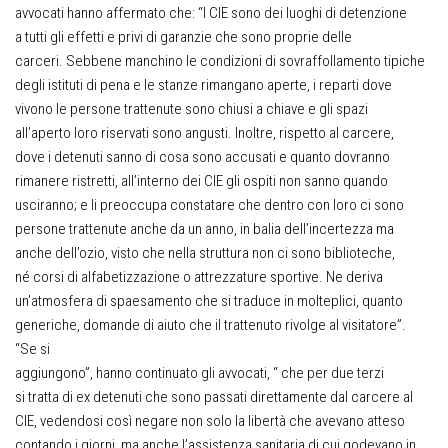
avvocati hanno affermato che: “I CIE sono dei luoghi di detenzione
a tutti gli effetti e privi di garanzie che sono proprie delle
carceri. Sebbene manchino le condizioni di sovraffollamento tipiche
degli istituti di pena e le stanze rimangano aperte, i reparti dove
vivono le persone trattenute sono chiusi a chiave e gli spazi
all’aperto loro riservati sono angusti. Inoltre, rispetto al carcere,
dove i detenuti sanno di cosa sono accusati e quanto dovranno
rimanere ristretti, all’interno dei CIE gli ospiti non sanno quando
usciranno; e li preoccupa constatare che dentro con loro ci sono
persone trattenute anche da un anno, in balia dell’incertezza ma
anche dell’ozio, visto che nella struttura non ci sono biblioteche,
né corsi di alfabetizzazione o attrezzature sportive. Ne deriva
un’atmosfera di spaesamento che si traduce in molteplici, quanto
generiche, domande di aiuto che il trattenuto rivolge al visitatore”.
“Se si
aggiungono”, hanno continuato gli avvocati, “ che per due terzi
si tratta di ex detenuti che sono passati direttamente dal carcere al
CIE, vedendosi così negare non solo la libertà che avevano atteso
contando i giorni, ma anche l’assistenza sanitaria di cui godevano in