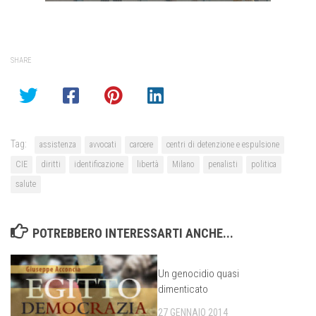
SHARE
Tag:
assistenza
avvocati
carcere
centri di detenzione e espulsione
CIE
diritti
identificazione
libertà
Milano
penalisti
politica
salute
POTREBBERO INTERESSARTI ANCHE...
Un genocidio quasi
dimenticato
27 GENNAIO 2014