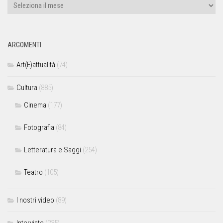
ARGOMENTI
Art(E)attualità
(74)
Cultura
(885)
Cinema
(177)
Fotografia
(84)
Letteratura e Saggi
(254)
Teatro
(105)
I nostri video
(89)
Interviste
(235)