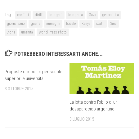
Tag:
conflitti
diritti
fotografi
fotografia
Gaza
geopolitica
giornalismo
guerre
immagini
Israele
Kenya
scatti
Siria
Storia
umanità
World Press Photo
POTREBBERO INTERESSARTI ANCHE...
Proposte di incontri per scuole
superiori e università
3 OTTOBRE 2015
La lotta contro l’oblio di un
desaparecido argentino
3 LUGLIO 2015