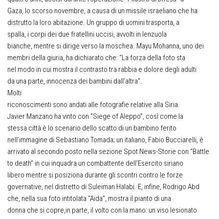
Gaza, lo scorso novembre, a causa di un missile israeliano che ha
distrutto la loro abitazione. Un gruppo di uomini trasporta, a
spalla, i corpi dei due fratellini uccisi, avvolti in lenzuola
bianche, mentre si dirige verso la moschea. Mayu Mohanna, uno dei
membri della giuria, ha dichiarato che: “La forza della foto sta
nel modo in cui mostra il contrasto tra rabbia e dolore degli adulti
da una parte, innocenza dei bambini dall’altra”.
Molti
riconoscimenti sono andati alle fotografie relative alla Siria.
Javier Manzano ha vinto con “Siege of Aleppo”, così come la
stessa città è lo scenario dello scatto di un bambino ferito
nell’immagine di Sebastiano Tomada; un italiano, Fabio Bucciarelli, è
arrivato al secondo posto nella sezione Spot News-Storie con “Battle
to death” in cui inquadra un combattente dell’Esercito siriano
libero mentre si posiziona durante gli scontri contro le forze
governative, nel distretto di Suleiman Halabi. E, infine, Rodrigo Abd
che, nella sua foto intitolata “Aida”, mostra il pianto di una
donna che si copre,in parte, il volto con la mano: un viso lesionato