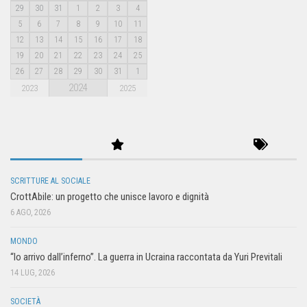
29
30
31
1
2
3
4
5
6
7
8
9
10
11
12
13
14
15
16
17
18
19
20
21
22
23
24
25
26
27
28
29
30
31
1
2024
2023
2025
SCRITTURE AL SOCIALE
CrottAbile: un progetto che unisce lavoro e dignità
6 AGO, 2026
MONDO
“Io arrivo dall’inferno”. La guerra in Ucraina raccontata da Yuri Previtali
14 LUG, 2026
SOCIETÀ