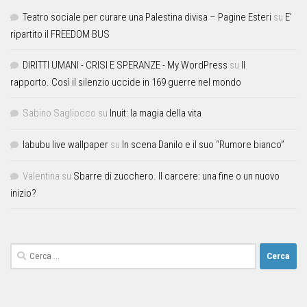
Teatro sociale per curare una Palestina divisa – Pagine Esteri
su
E’
ripartito il FREEDOM BUS
DIRITTI UMANI - CRISI E SPERANZE - My WordPress
su
Il
rapporto. Così il silenzio uccide in 169 guerre nel mondo
Sabino Sagliocco
su
Inuit: la magia della vita
labubu live wallpaper
su
In scena Danilo e il suo “Rumore bianco”
Valentina
su
Sbarre di zucchero. Il carcere: una fine o un nuovo
inizio?