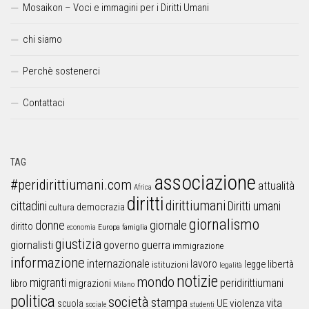
Mosaikon – Voci e immagini per i Diritti Umani
chi siamo
Perchè sostenerci
Contattaci
TAG
associazione
#peridirittiumani.com
attualità
Africa
diritti
dirittiumani
cittadini
Diritti umani
democrazia
cultura
giornalismo
donne
giornale
diritto
Europa
famiglia
economia
giustizia
guerra
giornalisti
governo
immigrazione
informazione
internazionale
lavoro
libertà
legge
istituzioni
legalità
notizie
mondo
migranti
peridirittiumani
libro
migrazioni
Milano
politica
società
stampa
vita
UE
violenza
scuola
sociale
studenti