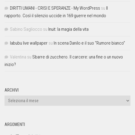
DIRITTI UMANI - CRISI E SPERANZE - My WordPress
su
Il
rapporto. Così il silenzio uccide in 169 guerre nel mondo
Sabino Sagliocco
su
Inuit: la magia della vita
labubu live wallpaper
su
In scena Danilo e il suo “Rumore bianco”
Valentina
su
Sbarre di zucchero. Il carcere: una fine o un nuovo
inizio?
ARCHIVI
ARGOMENTI