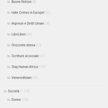
Buone Notizie
(8)
Hate Crimes in Europe!
(21)
Imprese e Diritti Umani
(34)
LibriLiberi
(60)
Orizzonte donna
(13)
Scritture al sociale
(31)
Stay Human Africa
(122)
VeneredIslam
(36)
Società
(1.118)
Donne
(259)