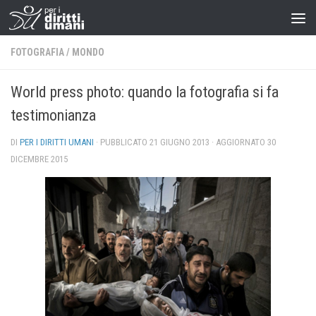
FOTOGRAFIA
/
MONDO
World press photo: quando la fotografia si fa
testimonianza
DI
PER I DIRITTI UMANI
· PUBBLICATO
21 GIUGNO 2013
· AGGIORNATO
30
DICEMBRE 2015