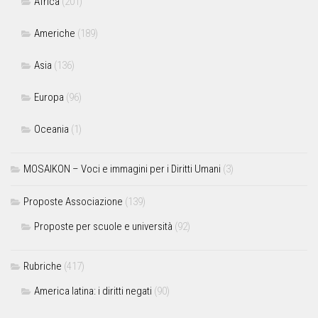
Africa
(201)
Americhe
(189)
Asia
(136)
Europa
(96)
Oceania
(1)
MOSAIKON – Voci e immagini per i Diritti Umani
(3)
Proposte Associazione
(139)
Proposte per scuole e università
(92)
Rubriche
(417)
America latina: i diritti negati
(90)