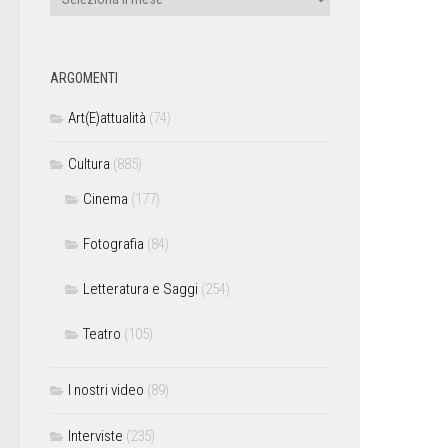
ARGOMENTI
Art(E)attualità
(74)
Cultura
(885)
Cinema
(177)
Fotografia
(84)
Letteratura e Saggi
(254)
Teatro
(105)
I nostri video
(89)
Interviste
(235)