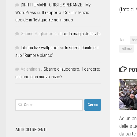
DIRITTI UMANI - CRISI E SPERANZE - My
(foto di
WordPress
su
Il rapporto. Così il silenzio
uccide in 169 guerre nel mondo
Sabino Sagliocco
su
Inuit: la magia della vita
Tag:
bo
labubu live wallpaper
su
In scena Danilo e il
vittime
suo “Rumore bianco”
Valentina
su
Sbarre di zucchero. Il carcere:
POT
una fine o un nuovo inizio?
Ad un an
delle st
ARTICOLI RECENTI
da parte