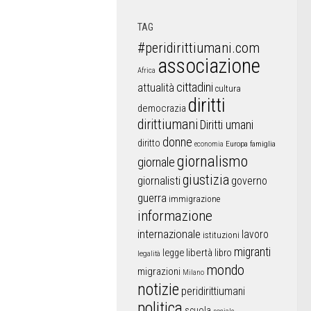
TAG
#peridirittiumani.com
associazione
Africa
cittadini
attualità
cultura
diritti
democrazia
dirittiumani
Diritti umani
donne
diritto
Europa
famiglia
economia
giornalismo
giornale
giustizia
giornalisti
governo
guerra
immigrazione
informazione
internazionale
lavoro
istituzioni
migranti
libertà
libro
legge
legalità
mondo
migrazioni
Milano
notizie
peridirittiumani
politica
scuola