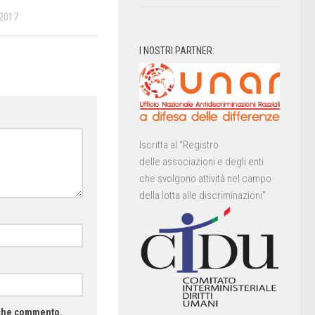
 2017
I NOSTRI PARTNER:
Iscritta al “Registro
delle associazioni e degli enti
che svolgono attività nel campo
della lotta alle discriminazioni”
a che commento.