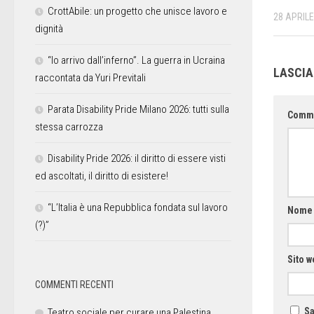
CrottAbile: un progetto che unisce lavoro e
28 APRILE
dignità
“Io arrivo dall’inferno”. La guerra in Ucraina
LASCI
raccontata da Yuri Previtali
Parata Disability Pride Milano 2026: tutti sulla
Comm
stessa carrozza
Disability Pride 2026: il diritto di essere visti
ed ascoltati, il diritto di esistere!
“L’Italia è una Repubblica fondata sul lavoro
Nom
(?)”
Sito w
COMMENTI RECENTI
Sa
Teatro sociale per curare una Palestina