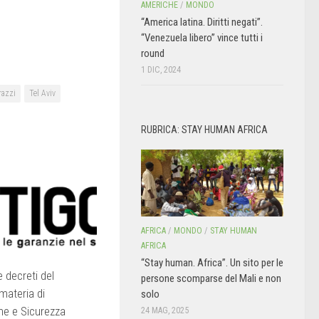
AMERICHE
/
MONDO
“America latina. Diritti negati”.
“Venezuela libero” vince tutti i
round
1 DIC, 2024
razzi
Tel Aviv
RUBRICA: STAY HUMAN AFRICA
AFRICA
/
MONDO
/
STAY HUMAN
AFRICA
“Stay human. Africa”. Un sito per le
 decreti del
persone scomparse del Mali e non
materia di
solo
ne e Sicurezza
24 MAG, 2025