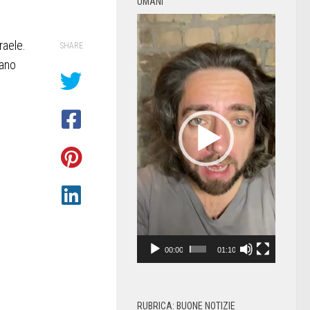
UMANI
Video
Player
raele.
SHARE
lano
00:00
01:10
RUBRICA: BUONE NOTIZIE