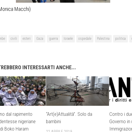
 Monica Macchi)
mbe
civili
esteri
Gaza
guerra
Israele
ospedale
Palestina
politica
REBBERO INTERESSARTI ANCHE...
no dal rapimento
“Art(e)Attualità”. Solo da
Contro i due
udentesse nigeriane
bambini
Governo in 
 di Boko Haram
Immigrazio
22 APRILE 2019