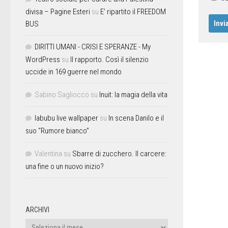
divisa – Pagine Esteri
su
E’ ripartito il FREEDOM
BUS
DIRITTI UMANI - CRISI E SPERANZE - My
WordPress
su
Il rapporto. Così il silenzio
uccide in 169 guerre nel mondo
Sabino Sagliocco
su
Inuit: la magia della vita
labubu live wallpaper
su
In scena Danilo e il
suo “Rumore bianco”
Valentina
su
Sbarre di zucchero. Il carcere:
una fine o un nuovo inizio?
ARCHIVI