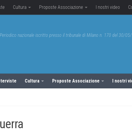
ste
Cultura
Proposte Associazione
I nostri video
C
Periodico nazionale iscritto presso il tribunale di Milano n. 170 del 30/0
nterviste
Cultura
Proposte Associazione
I nostri v
guerra