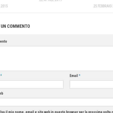
 2015
25 FEBBRAIO
A UN COMMENTO
ento
e
*
Email
*
eb
lva il mio nome, email e sito web in questo browser per la prossima volt