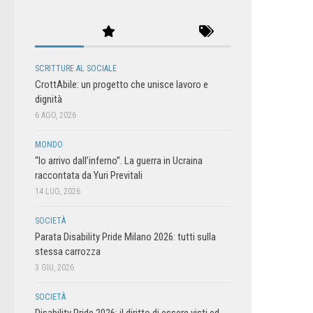
SCRITTURE AL SOCIALE
CrottAbile: un progetto che unisce lavoro e
dignità
6 AGO, 2026
MONDO
“Io arrivo dall’inferno”. La guerra in Ucraina
raccontata da Yuri Previtali
14 LUG, 2026
SOCIETÀ
Parata Disability Pride Milano 2026: tutti sulla
stessa carrozza
3 GIU, 2026
SOCIETÀ
Disability Pride 2026: il diritto di essere visti ed