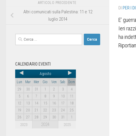
ARTICOLO PRECEDENTE
DI
PER I D
Altri comunicati sulla Palestina: 11 e 12
luglio 2014
E’ guerra
Ieri razz
ha indet
Riportia
CALENDARIO EVENTI
Agosto
Lun
Mar
Mer
Gio
Ven
Sab
Dom
29
30
31
1
2
3
4
5
6
7
8
9
10
11
12
13
14
15
16
17
18
19
20
21
22
23
24
25
26
27
28
29
30
31
1
2024
2023
2025