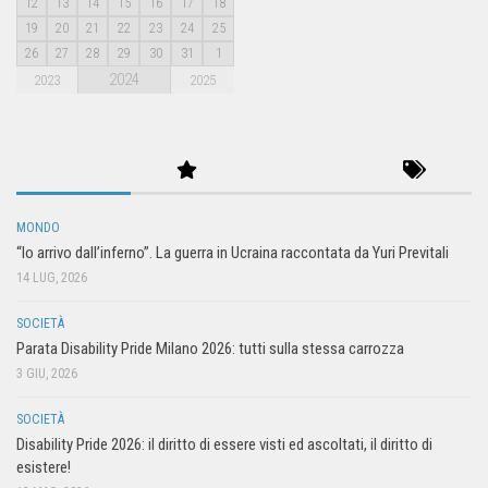
12
13
14
15
16
17
18
19
20
21
22
23
24
25
26
27
28
29
30
31
1
2024
2023
2025
MONDO
“Io arrivo dall’inferno”. La guerra in Ucraina raccontata da Yuri Previtali
14 LUG, 2026
SOCIETÀ
Parata Disability Pride Milano 2026: tutti sulla stessa carrozza
3 GIU, 2026
SOCIETÀ
Disability Pride 2026: il diritto di essere visti ed ascoltati, il diritto di
esistere!