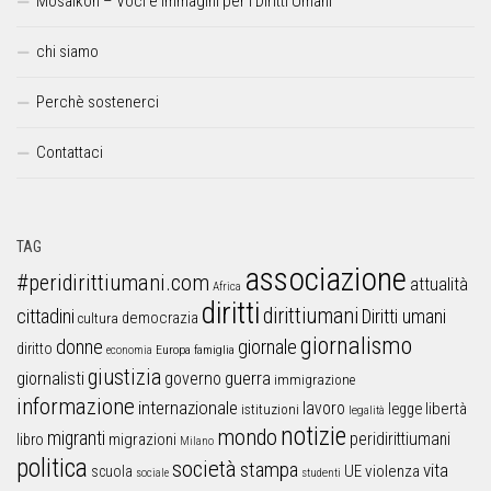
Mosaikon – Voci e immagini per i Diritti Umani
chi siamo
Perchè sostenerci
Contattaci
TAG
associazione
#peridirittiumani.com
attualità
Africa
diritti
dirittiumani
cittadini
Diritti umani
democrazia
cultura
giornalismo
donne
giornale
diritto
Europa
famiglia
economia
giustizia
guerra
giornalisti
governo
immigrazione
informazione
internazionale
lavoro
libertà
legge
istituzioni
legalità
notizie
mondo
migranti
peridirittiumani
libro
migrazioni
Milano
politica
società
stampa
vita
UE
violenza
scuola
sociale
studenti