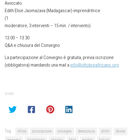
Avvocato
Edith Elise Jaomazava (Madagascar)-imprendritrice
(1
moderatore, 3 interventi – 15 min. / intervento)
13.00 – 13.30
Q&A e chiusura del Convegno
La partecipazione al Convegno è gratuita, previa iscrizione
(obbligatoria) mandando una mail a
info@ottobreafricano.org
SHARE
Tag:
Africa
associazione
convegno
democrazia
diritti
donne
economia
giornalismo
impresa
libro
medico
notizie