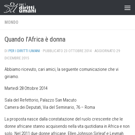
MONDO
Quando l’Africa è donna
DI
PER I DIRITTI UMANI
· PUBBLICATO
23 OTTOBRE 2014
· AGGIORNATO
29
DICEMBRE 2015
Abbiamo ricevuto, cari amici, la seguente comunicazione che vi
giriamo.
Martedì 28 Ottobre 2014
Sala del Refettorio, Palazzo San Macuto
Camera dei Deputati, Via del Seminario, 76 – Roma
La proposta nasce dalla constatazione del ruolo crescente che le
donne africane stanno acquisendo nella vita quotidiana in Africa e non
solo. Nel 2011 due donne africane, Ellen Johnson Sirleaf e Leymah