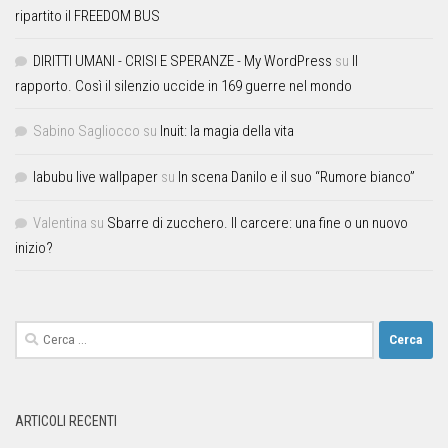
ripartito il FREEDOM BUS
DIRITTI UMANI - CRISI E SPERANZE - My WordPress
su
Il
rapporto. Così il silenzio uccide in 169 guerre nel mondo
Sabino Sagliocco
su
Inuit: la magia della vita
labubu live wallpaper
su
In scena Danilo e il suo “Rumore bianco”
Valentina
su
Sbarre di zucchero. Il carcere: una fine o un nuovo
inizio?
ARTICOLI RECENTI