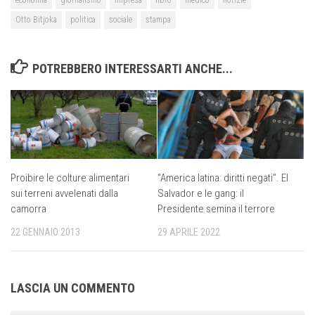
Otto Bitjoka
politica
sociale
stampa
POTREBBERO INTERESSARTI ANCHE...
Proibire le colture alimentari
“America latina: diritti negati”. El
sui terreni avvelenati dalla
Salvador e le gang: il
camorra
Presidente semina il terrore
22 GENNAIO 2013
29 APRILE 2022
LASCIA UN COMMENTO