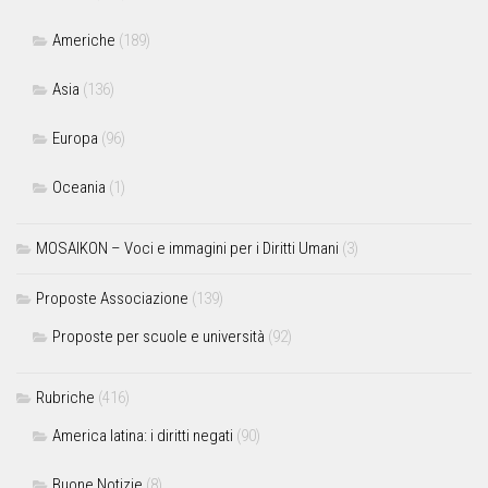
Americhe
(189)
Asia
(136)
Europa
(96)
Oceania
(1)
MOSAIKON – Voci e immagini per i Diritti Umani
(3)
Proposte Associazione
(139)
Proposte per scuole e università
(92)
Rubriche
(416)
America latina: i diritti negati
(90)
Buone Notizie
(8)