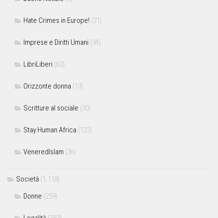
Hate Crimes in Europe!
(21)
Imprese e Diritti Umani
(34)
LibriLiberi
(60)
Orizzonte donna
(13)
Scritture al sociale
(30)
Stay Human Africa
(122)
VeneredIslam
(36)
Società
(1.118)
Donne
(259)
Legalità
(383)