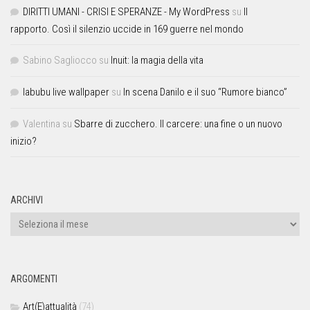
DIRITTI UMANI - CRISI E SPERANZE - My WordPress
su
Il
rapporto. Così il silenzio uccide in 169 guerre nel mondo
Sabino Sagliocco
su
Inuit: la magia della vita
labubu live wallpaper
su
In scena Danilo e il suo “Rumore bianco”
Valentina
su
Sbarre di zucchero. Il carcere: una fine o un nuovo
inizio?
ARCHIVI
ARGOMENTI
Art(E)attualità
(74)