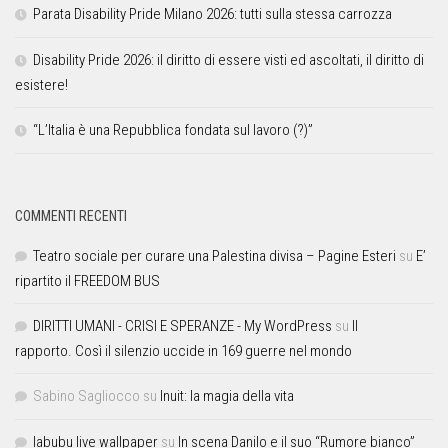
Parata Disability Pride Milano 2026: tutti sulla stessa carrozza
Disability Pride 2026: il diritto di essere visti ed ascoltati, il diritto di
esistere!
“L’Italia è una Repubblica fondata sul lavoro (?)”
COMMENTI RECENTI
Teatro sociale per curare una Palestina divisa – Pagine Esteri
su
E’
ripartito il FREEDOM BUS
DIRITTI UMANI - CRISI E SPERANZE - My WordPress
su
Il
rapporto. Così il silenzio uccide in 169 guerre nel mondo
Sabino Sagliocco
su
Inuit: la magia della vita
labubu live wallpaper
su
In scena Danilo e il suo “Rumore bianco”