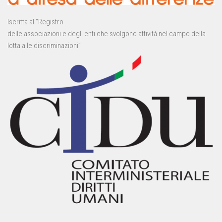
Iscritta al “Registro
delle associazioni e degli enti che svolgono attività nel campo della
lotta alle discriminazioni”