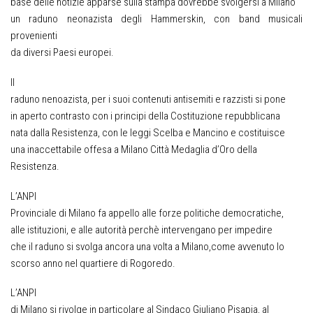
base delle notizie apparse sulla stampa dovrebbe svolgersi a Milano
un raduno neonazista degli Hammerskin, con band musicali
provenienti
da diversi Paesi europei.
Il
raduno nenoazista, per i suoi contenuti antisemiti e razzisti si pone
in aperto contrasto con i principi della Costituzione repubblicana
nata dalla Resistenza, con le leggi Scelba e Mancino e costituisce
una inaccettabile offesa a Milano Città Medaglia d’Oro della
Resistenza.
L’ANPI
Provinciale di Milano fa appello alle forze politiche democratiche,
alle istituzioni, e alle autorità perchè intervengano per impedire
che il raduno si svolga ancora una volta a Milano,come avvenuto lo
scorso anno nel quartiere di Rogoredo.
L’ANPI
di Milano si rivolge in particolare al Sindaco Giuliano Pisapia, al