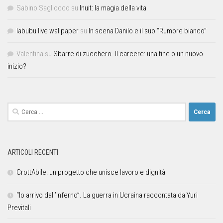
Sabino Sagliocco
su
Inuit: la magia della vita
labubu live wallpaper
su
In scena Danilo e il suo “Rumore bianco”
Valentina
su
Sbarre di zucchero. Il carcere: una fine o un nuovo
inizio?
ARTICOLI RECENTI
CrottAbile: un progetto che unisce lavoro e dignità
“Io arrivo dall’inferno”. La guerra in Ucraina raccontata da Yuri
Previtali