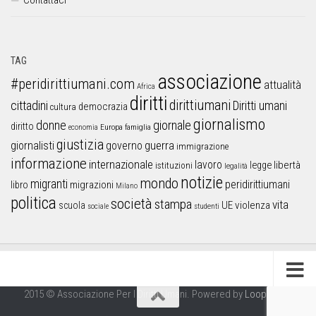
Contattaci
TAG
associazione
#peridirittiumani.com
attualità
Africa
diritti
dirittiumani
cittadini
Diritti umani
democrazia
cultura
giornalismo
donne
giornale
diritto
Europa
famiglia
economia
giustizia
guerra
giornalisti
governo
immigrazione
informazione
internazionale
lavoro
libertà
legge
istituzioni
legalità
notizie
mondo
migranti
peridirittiumani
libro
migrazioni
Milano
politica
società
stampa
vita
UE
violenza
scuola
sociale
studenti
2015 © Associazione Per I Diritti Umani. Powered by
Looproject