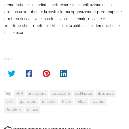
democratiche, i cittadini, a partecipare alla mobilitazione da noi
promossa per ribadire la nostra ferma opposizione al preoccupante
ripetersi di iniziative e manifestazioni antisemite, razziste e
xenofobe che si ripetono a Milano, città antifascista, democratica e
multietnica.
SHARE
Tag:
ANPI
antifascismo
associazione
costituzione
democrazia
diritti
giornalismo
istituzioni
Milano
notizie
razzismo
Resistenza
sindaco