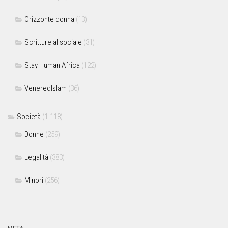
Orizzonte donna
(13)
Scritture al sociale
(31)
Stay Human Africa
(122)
VeneredIslam
(36)
Società
(1.118)
Donne
(259)
Legalità
(383)
Minori
(256)