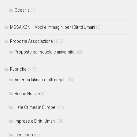
Oceania
(1)
MOSAIKON – Voci e immagini per i Diritti Umani
(3)
Proposte Associazione
(139)
Proposte per scuole e università
(92)
Rubriche
(417)
America latina: i diritti negati
(90)
Buone Notizie
(8)
Hate Crimes in Europe!
(21)
Imprese e Diritti Umani
(34)
LibriLiberi
(60)