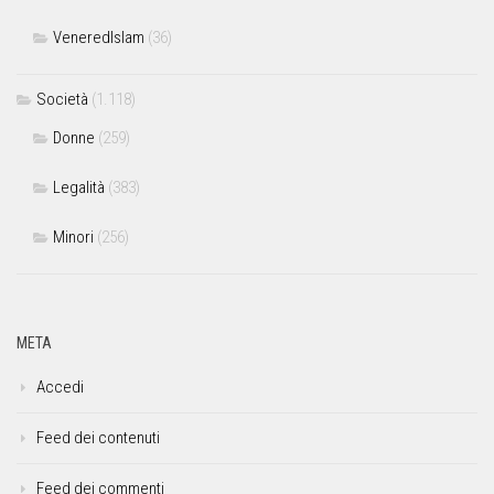
VeneredIslam
(36)
Società
(1.118)
Donne
(259)
Legalità
(383)
Minori
(256)
META
Accedi
Feed dei contenuti
Feed dei commenti