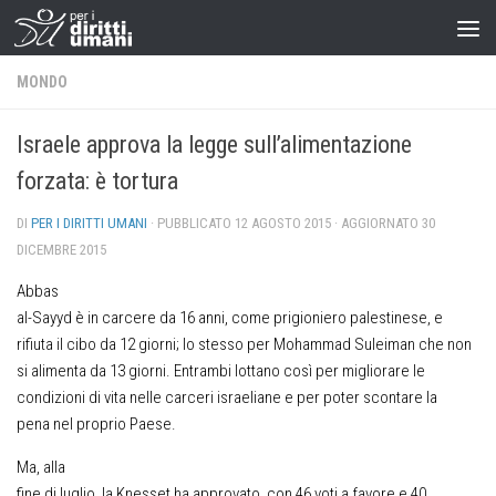
MONDO
Israele approva la legge sull’alimentazione
forzata: è tortura
DI
PER I DIRITTI UMANI
· PUBBLICATO
12 AGOSTO 2015
· AGGIORNATO
30
DICEMBRE 2015
Abbas
al-Sayyd è in carcere da 16 anni, come prigioniero palestinese, e
rifiuta il cibo da 12 giorni; lo stesso per Mohammad Suleiman che non
si alimenta da 13 giorni. Entrambi lottano così per migliorare le
condizioni di vita nelle carceri israeliane e per poter scontare la
pena nel proprio Paese.
Ma, alla
fine di luglio, la Knesset ha approvato, con 46 voti a favore e 40