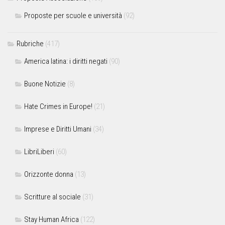
Proposte per scuole e università
(92)
Rubriche
(417)
America latina: i diritti negati
(90)
Buone Notizie
(8)
Hate Crimes in Europe!
(21)
Imprese e Diritti Umani
(34)
LibriLiberi
(60)
Orizzonte donna
(13)
Scritture al sociale
(31)
Stay Human Africa
(122)