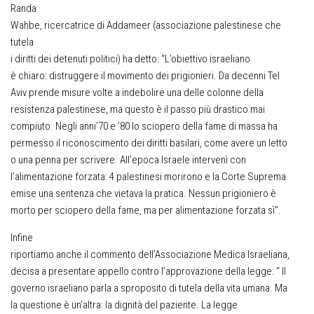
Randa
Wahbe, ricercatrice di Addameer (associazione palestinese che
tutela
i diritti dei detenuti politici) ha detto: “L’obiettivo israeliano
è chiaro: distruggere il movimento dei prigionieri. Da decenni Tel
Aviv prende misure volte a indebolire una delle colonne della
resistenza palestinese, ma questo è il passo più drastico mai
compiuto. Negli anni’70 e ’80 lo sciopero della fame di massa ha
permesso il riconoscimento dei diritti basilari, come avere un letto
o una penna per scrivere. All’epoca Israele intervenì con
l’alimentazione forzata: 4 palestinesi morirono e la Corte Suprema
emise una sentenza che vietava la pratica. Nessun prigioniero è
morto per sciopero della fame, ma per alimentazione forzata sì”.
Infine
riportiamo anche il commento dell’Associazione Medica Israeliana,
decisa a presentare appello contro l’approvazione della legge: “ Il
governo israeliano parla a sproposito di tutela della vita umana. Ma
la questione è un’altra: la dignità del paziente. La legge