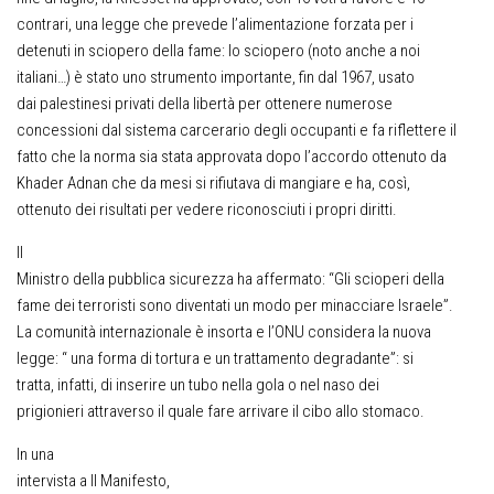
contrari, una legge che prevede l’alimentazione forzata per i
detenuti in sciopero della fame: lo sciopero (noto anche a noi
italiani…) è stato uno strumento importante, fin dal 1967, usato
dai palestinesi privati della libertà per ottenere numerose
concessioni dal sistema carcerario degli occupanti e fa riflettere il
fatto che la norma sia stata approvata dopo l’accordo ottenuto da
Khader Adnan che da mesi si rifiutava di mangiare e ha, così,
ottenuto dei risultati per vedere riconosciuti i propri diritti.
Il
Ministro della pubblica sicurezza ha affermato: “Gli scioperi della
fame dei terroristi sono diventati un modo per minacciare Israele”.
La comunità internazionale è insorta e l’ONU considera la nuova
legge: “ una forma di tortura e un trattamento degradante”: si
tratta, infatti, di inserire un tubo nella gola o nel naso dei
prigionieri attraverso il quale fare arrivare il cibo allo stomaco.
In una
intervista a
Il Manifesto,