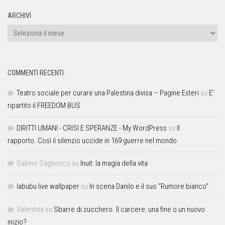
ARCHIVI
COMMENTI RECENTI
Teatro sociale per curare una Palestina divisa – Pagine Esteri
su
E’
ripartito il FREEDOM BUS
DIRITTI UMANI - CRISI E SPERANZE - My WordPress
su
Il
rapporto. Così il silenzio uccide in 169 guerre nel mondo
Sabino Sagliocco
su
Inuit: la magia della vita
labubu live wallpaper
su
In scena Danilo e il suo “Rumore bianco”
Valentina
su
Sbarre di zucchero. Il carcere: una fine o un nuovo
inizio?