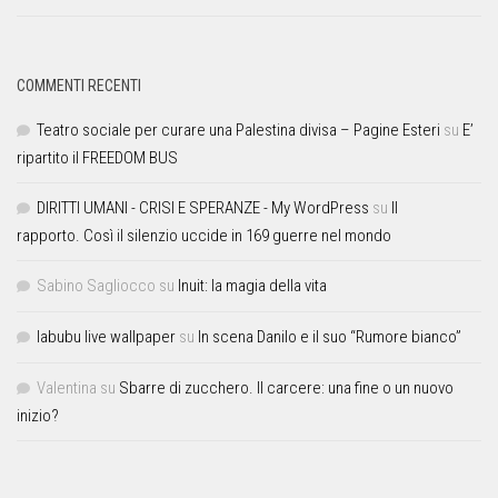
COMMENTI RECENTI
Teatro sociale per curare una Palestina divisa – Pagine Esteri
su
E’
ripartito il FREEDOM BUS
DIRITTI UMANI - CRISI E SPERANZE - My WordPress
su
Il
rapporto. Così il silenzio uccide in 169 guerre nel mondo
Sabino Sagliocco
su
Inuit: la magia della vita
labubu live wallpaper
su
In scena Danilo e il suo “Rumore bianco”
Valentina
su
Sbarre di zucchero. Il carcere: una fine o un nuovo
inizio?