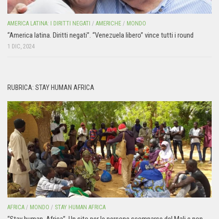
AMERICA LATINA: I DIRITTI NEGATI
/
AMERICHE
/
MONDO
“America latina. Diritti negati”. “Venezuela libero” vince tutti i round
1 DIC, 2024
RUBRICA: STAY HUMAN AFRICA
AFRICA
/
MONDO
/
STAY HUMAN AFRICA
“Stay human. Africa”. Un sito per le persone scomparse del Mali e non