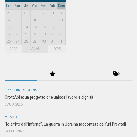
Lun
Mar
Mer
Gio
Ven
Sab
Dom
29
30
31
1
2
3
4
5
6
7
8
9
10
11
12
13
14
15
16
17
18
19
20
21
22
23
24
25
26
27
28
29
30
31
1
2024
2023
2025
SCRITTURE AL SOCIALE
CrottAbile: un progetto che unisce lavoro e dignità
6 AGO, 2026
MONDO
“Io arrivo dall’inferno”. La guerra in Ucraina raccontata da Yuri Previtali
14 LUG, 2026