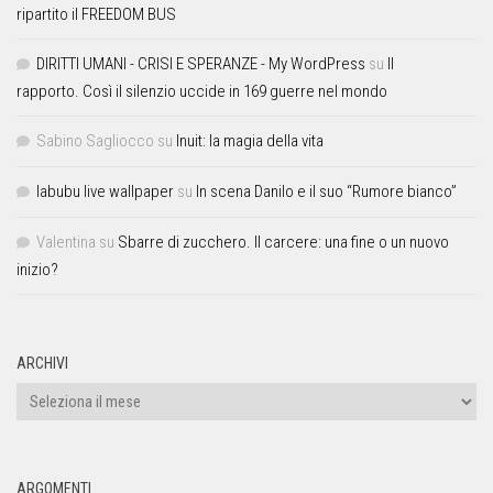
ripartito il FREEDOM BUS
DIRITTI UMANI - CRISI E SPERANZE - My WordPress
su
Il
rapporto. Così il silenzio uccide in 169 guerre nel mondo
Sabino Sagliocco
su
Inuit: la magia della vita
labubu live wallpaper
su
In scena Danilo e il suo “Rumore bianco”
Valentina
su
Sbarre di zucchero. Il carcere: una fine o un nuovo
inizio?
ARCHIVI
ARGOMENTI