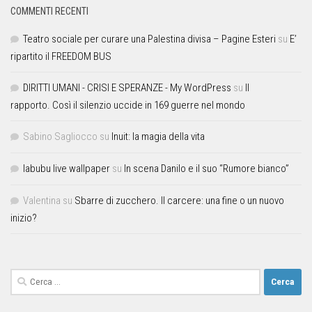
COMMENTI RECENTI
Teatro sociale per curare una Palestina divisa – Pagine Esteri
su
E’
ripartito il FREEDOM BUS
DIRITTI UMANI - CRISI E SPERANZE - My WordPress
su
Il
rapporto. Così il silenzio uccide in 169 guerre nel mondo
Sabino Sagliocco
su
Inuit: la magia della vita
labubu live wallpaper
su
In scena Danilo e il suo “Rumore bianco”
Valentina
su
Sbarre di zucchero. Il carcere: una fine o un nuovo
inizio?