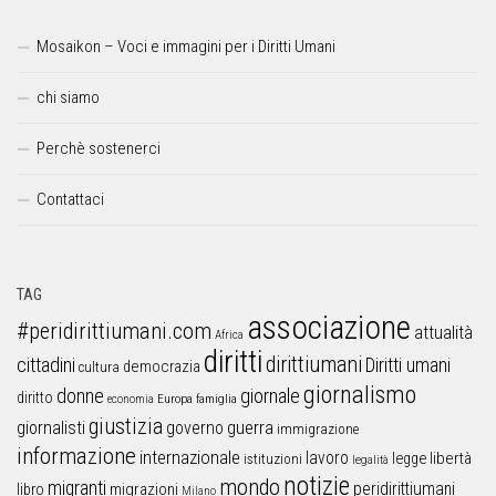
Mosaikon – Voci e immagini per i Diritti Umani
chi siamo
Perchè sostenerci
Contattaci
TAG
associazione
#peridirittiumani.com
attualità
Africa
diritti
dirittiumani
cittadini
Diritti umani
democrazia
cultura
giornalismo
donne
giornale
diritto
Europa
famiglia
economia
giustizia
guerra
giornalisti
governo
immigrazione
informazione
internazionale
lavoro
libertà
legge
istituzioni
legalità
notizie
mondo
migranti
peridirittiumani
libro
migrazioni
Milano