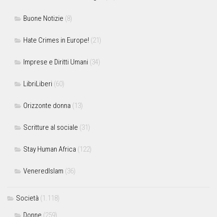
Buone Notizie
(8)
Hate Crimes in Europe!
(21)
Imprese e Diritti Umani
(34)
LibriLiberi
(60)
Orizzonte donna
(13)
Scritture al sociale
(31)
Stay Human Africa
(122)
VeneredIslam
(36)
Società
(1.118)
Donne
(259)