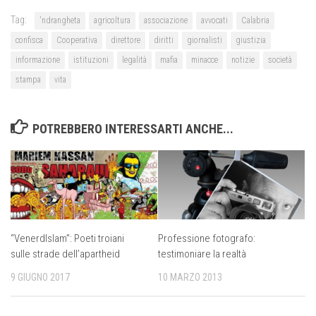
Tag:
'ndrangheta
agricoltura
associazione
avvocati
Calabria
confisca
Cooperativa
direttore
diritti
giornalisti
giustizia
informazione
istituzioni
legalità
mafia
minacce
notizie
società
stampa
vita
POTREBBERO INTERESSARTI ANCHE...
“VenerdIslam”: Poeti troiani
Professione fotografo:
sulle strade dell’apartheid
testimoniare la realtà
9 GIUGNO 2017
10 MARZO 2013