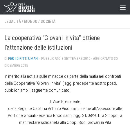
LEGALITÀ
/
MONDO
/
SOCIETÀ
La cooperativa “Giovani in vita” ottiene
l’attenzione delle istituzioni
DI
PER I DIRITTI UMANI
· PUBBLICATO
8 SETTEMBRE 2015
· AGGIORNATO
30
DICEMBRE 2015
In merito alla notizia sulle minacce da parte della mafia nei confronti
della Cooperativa “Giovani in vita” (leggi precedente nostro post),
pubblichiamo il seguente comunicato:
Il Vice Presidente
della Regione Calabria Antonio Viscomi, insieme all’Assessore alle
Politiche Sociali Federica Roccisano, oggi 31/08/2015 a Sinopoli a
manifestare solidarietà alla Coop. Soc. Giovani in Vita