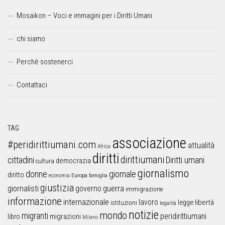
Mosaikon – Voci e immagini per i Diritti Umani
chi siamo
Perchè sostenerci
Contattaci
TAG
associazione
#peridirittiumani.com
attualità
Africa
diritti
dirittiumani
cittadini
Diritti umani
democrazia
cultura
giornalismo
donne
giornale
diritto
Europa
famiglia
economia
giustizia
guerra
giornalisti
governo
immigrazione
informazione
internazionale
lavoro
libertà
legge
istituzioni
legalità
notizie
mondo
migranti
peridirittiumani
libro
migrazioni
Milano