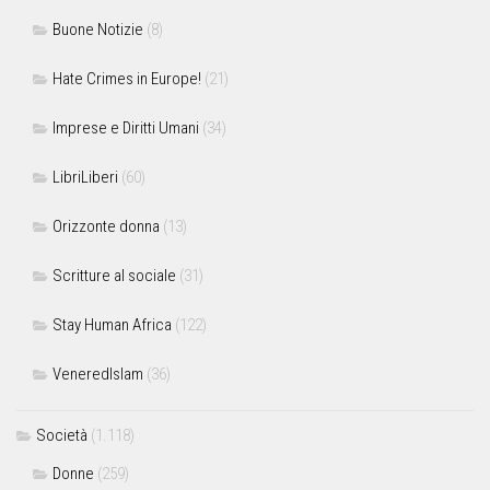
Buone Notizie
(8)
Hate Crimes in Europe!
(21)
Imprese e Diritti Umani
(34)
LibriLiberi
(60)
Orizzonte donna
(13)
Scritture al sociale
(31)
Stay Human Africa
(122)
VeneredIslam
(36)
Società
(1.118)
Donne
(259)