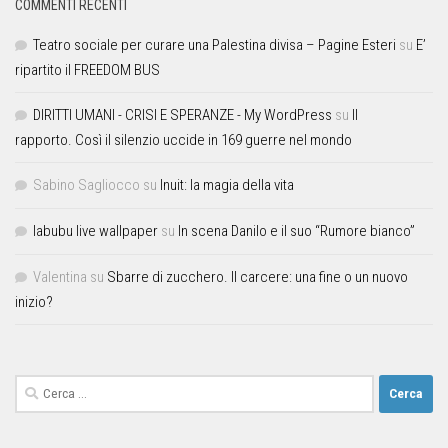
COMMENTI RECENTI
Teatro sociale per curare una Palestina divisa – Pagine Esteri
su
E’
ripartito il FREEDOM BUS
DIRITTI UMANI - CRISI E SPERANZE - My WordPress
su
Il
rapporto. Così il silenzio uccide in 169 guerre nel mondo
Sabino Sagliocco
su
Inuit: la magia della vita
labubu live wallpaper
su
In scena Danilo e il suo “Rumore bianco”
Valentina
su
Sbarre di zucchero. Il carcere: una fine o un nuovo
inizio?