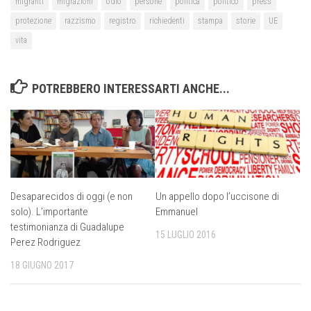
migranti
migrazioni
odio
persone
politica
politico
press
protezione
razzismo
registro
richiedenti
stampa
storie
UE
vita
POTREBBERO INTERESSARTI ANCHE...
Desaparecidos di oggi (e non
Un appello dopo l’uccisone di
solo). L’importante
Emmanuel
testimonianza di Guadalupe
15 LUGLIO 2016
Perez Rodriguez
18 GIUGNO 2017