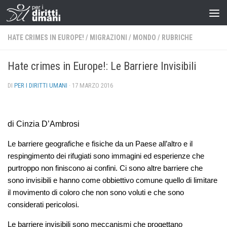
HATE CRIMES IN EUROPE!
/
MIGRAZIONI
/
MONDO
/
RUBRICHE
Hate crimes in Europe!: Le Barriere Invisibili
DI
PER I DIRITTI UMANI
·
17 MARZO 2016
di Cinzia D’Ambrosi
Le barriere geografiche e fisiche da un Paese all’altro e il
respingimento dei rifugiati sono immagini ed esperienze che
purtroppo non finiscono ai confini. Ci sono altre barriere che
sono invisibili e hanno come obbiettivo comune quello di limitare
il movimento di coloro che non sono voluti e che sono
considerati pericolosi.
Le barriere invisibili sono meccanismi che progettano