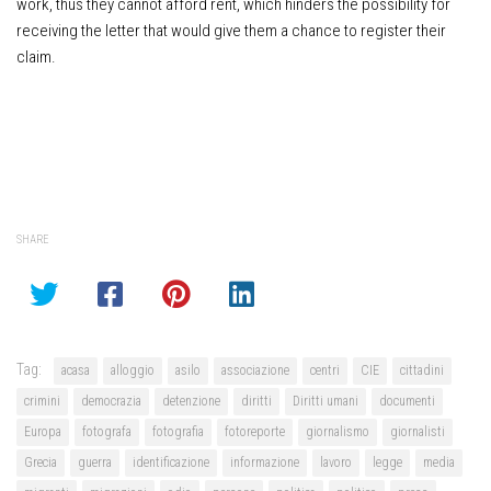
work, thus they cannot afford rent, which hinders the possibility for
receiving the letter that would give them a chance to register their
claim.
SHARE
Tag:
acasa
alloggio
asilo
associazione
centri
CIE
cittadini
crimini
democrazia
detenzione
diritti
Diritti umani
documenti
Europa
fotografa
fotografia
fotoreporte
giornalismo
giornalisti
Grecia
guerra
identificazione
informazione
lavoro
legge
media