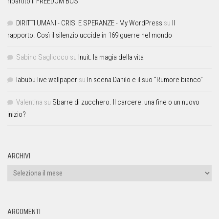
ripartito il FREEDOM BUS
DIRITTI UMANI - CRISI E SPERANZE - My WordPress
su
Il
rapporto. Così il silenzio uccide in 169 guerre nel mondo
Sabino Sagliocco
su
Inuit: la magia della vita
labubu live wallpaper
su
In scena Danilo e il suo “Rumore bianco”
Valentina
su
Sbarre di zucchero. Il carcere: una fine o un nuovo
inizio?
ARCHIVI
ARGOMENTI