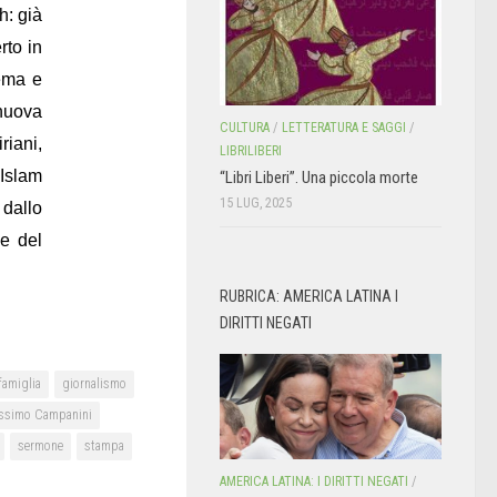
h: già
rto in
lema e
nuova
CULTURA
/
LETTERATURA E SAGGI
/
riani,
LIBRILIBERI
 Islam
“Libri Liberi”. Una piccola morte
15 LUG, 2025
 dallo
ne del
RUBRICA: AMERICA LATINA I
DIRITTI NEGATI
famiglia
giornalismo
ssimo Campanini
sermone
stampa
AMERICA LATINA: I DIRITTI NEGATI
/