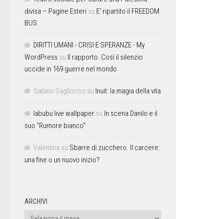
divisa – Pagine Esteri
su
E’ ripartito il FREEDOM
BUS
DIRITTI UMANI - CRISI E SPERANZE - My
WordPress
su
Il rapporto. Così il silenzio
uccide in 169 guerre nel mondo
Sabino Sagliocco
su
Inuit: la magia della vita
labubu live wallpaper
su
In scena Danilo e il
suo “Rumore bianco”
Valentina
su
Sbarre di zucchero. Il carcere:
una fine o un nuovo inizio?
ARCHIVI