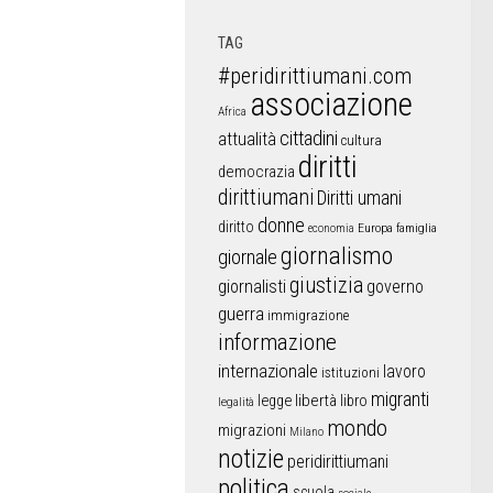
TAG
#peridirittiumani.com
associazione
Africa
cittadini
attualità
cultura
diritti
democrazia
dirittiumani
Diritti umani
donne
diritto
Europa
famiglia
economia
giornalismo
giornale
giustizia
giornalisti
governo
guerra
immigrazione
informazione
internazionale
lavoro
istituzioni
migranti
libertà
libro
legge
legalità
mondo
migrazioni
Milano
notizie
peridirittiumani
politica
scuola