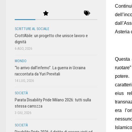
Continu
dell’in
dall’Ass
SCRITTURE AL SOCIALE
Asteria 
CrottAbile: un progetto che unisce lavoro e
dignità
6 AGO, 2026
Questa è
MONDO
“Io arrivo dall’inferno”. La guerra in Ucraina
ruotare”
raccontata da Yuri Previtali
potere.
14 LUG, 2026
caratter
eius re
SOCIETÀ
Parata Disability Pride Milano 2026: tutti sulla
transna
stessa carrozza
era l’o
3 GIU, 2026
nessuno
SOCIETÀ
Islamic
Disability Pride 2026: il diritto di essere visti ed