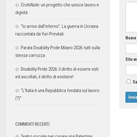
CrottAbile: un progetto che unisce lavoro e
dignità
“Io arrivo dall’inferno”. La guerra in Ucraina
raccontata da Yuri Previtali
Nom
Parata Disability Pride Milano 2026: tutti sulla
stessa carrozza
Sito w
Disability Pride 2026: il diritto di essere visti
ed ascoltati, il diritto di esistere!
Sa
“L’Italia è una Repubblica fondata sul lavoro
(?)”
COMMENTI RECENTI
Teatro sociale per curare una Palestina