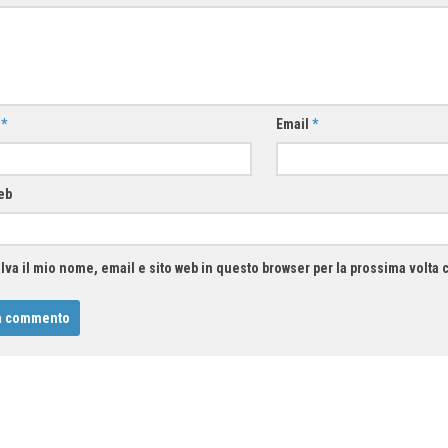
e
*
Email
*
eb
lva il mio nome, email e sito web in questo browser per la prossima volt