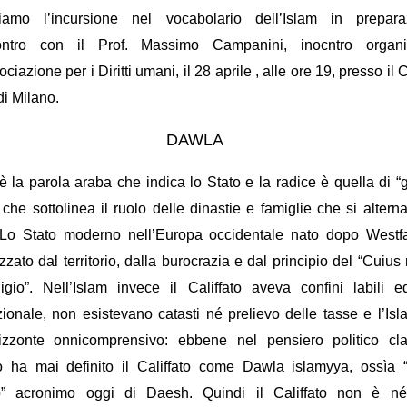
iamo l’incursione nel vocabolario dell’Islam in prepara
contro con il Prof. Massimo Campanini, inocntro organi
ociazione per i Diritti umani, il 28 aprile , alle ore 19, presso il 
di Milano.
DAWLA
 la parola araba che indica lo Stato e la radice è quella di “g
 che sottolinea il ruolo delle dinastie e famiglie che si altern
 Lo Stato moderno nell’Europa occidentale nato dopo Westfa
izzato dal territorio, dalla burocrazia e dal principio del “Cuius 
ligio”. Nell’Islam invece il Califfato aveva confini labili 
zionale, non esistevano catasti né prelievo delle tasse e l’Is
rizzonte onnicomprensivo: ebbene nel pensiero politico cla
 ha mai definito il Califfato come Dawla islamyya, ossìa “
o” acronimo oggi di Daesh. Quindi il Califfato non è n