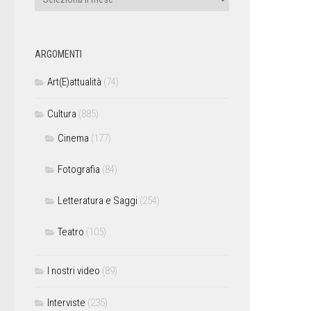
ARGOMENTI
Art(E)attualità
(74)
Cultura
(885)
Cinema
(177)
Fotografia
(84)
Letteratura e Saggi
(254)
Teatro
(105)
I nostri video
(89)
Interviste
(235)