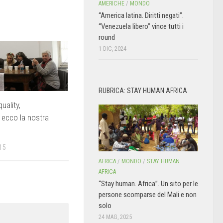
AMERICHE
/
MONDO
“America latina. Diritti negati”.
“Venezuela libero” vince tutti i
round
1 DIC, 2024
RUBRICA: STAY HUMAN AFRICA
uality,
 ecco la nostra
15
AFRICA
/
MONDO
/
STAY HUMAN
AFRICA
“Stay human. Africa”. Un sito per le
persone scomparse del Mali e non
solo
24 MAG, 2025