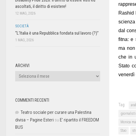
rapprese
ascoltati, il diritto di esistere!
Rashid 
12 MAG, 2026
scienza
SOCIETÀ
dal con
“L’Italia è una Repubblica fondata sul lavoro (?)”
fitna: e
1 MAG, 2026
ma non 
che in u
ARCHIVI
Stato c
venerdì 
COMMENTI RECENTI
Tag:
ara
Teatro sociale per curare una Palestina
giornalisti
divisa – Pagine Esteri
su
E’ ripartito il FREEDOM
Monica ma
BUS
Stao
st