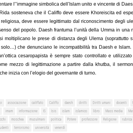
ntare l’’immagine simbolica dell’Islam unito e vincente di Daes
Rida sosteneva che il Califfo deve essere Khoreiscita ed espe
 religiosa, deve essere legittimato dal riconoscimento degli u
senso del popolo. Daesh frantuma l’unità della Umma in una 
 si moltiplicano le prese di distanza degli Ulema (soprattutto si
solo…) che denunciano le incompatibilità tra Daesh e Islam.
n’ottica cesaropapista è sempre stato controllato e utilizzato
ome mezzo di legittimazione a partire dalla khutba, il sermo
che inizia con l’elogio del governante di turno.
bi
associazione
califfato
Califfo
daesh
diritti
Diritti umani
docenti
imam
informazione
IS
Isis
islam
islamico
libro
Mass media
Ma
cchi
moschea
musulmani
politica
Potere
professore
Religione
rubrica
udenti
terrorismo
università
venerdì