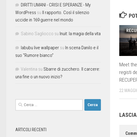
DIRITTI UMANI - CRISI E SPERANZE - My
WordPress
su
Il rapporto. Così il silenzio
POT
uccide in 169 guerre nel mondo
Sabino Sagliocco
su
Inuit: la magia della vita
labubu live wallpaper
su
In scena Danilo e il
suo “Rumore bianco”
Meet the 
Valentina
su
Sbarre di zucchero. Il carcere:
registi de
una fine o un nuovo inizio?
RECUPER
22 MAGGI
LASCI
ARTICOLI RECENTI
Comm