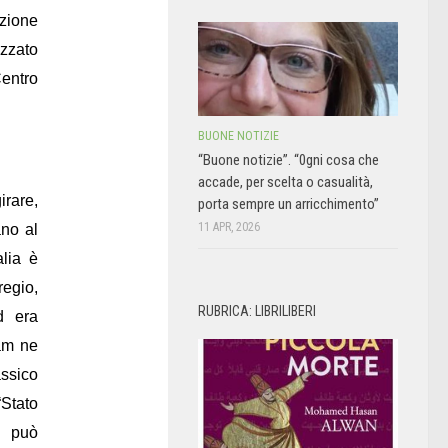
zione
zzato
Centro
BUONE NOTIZIE
“Buone notizie”. “0gni cosa che
accade, per scelta o casualità,
irare,
porta sempre un arricchimento”
11 APR, 2026
ano al
lia è
regio,
RUBRICA: LIBRILIBERI
ed era
lam ne
ssico
Stato
é può