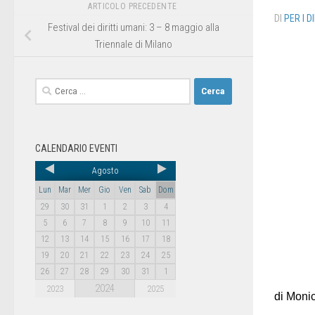
ARTICOLO PRECEDENTE
DI
PER I D
Festival dei diritti umani: 3 – 8 maggio alla
Triennale di Milano
CALENDARIO EVENTI
Agosto
Lun
Mar
Mer
Gio
Ven
Sab
Dom
29
30
31
1
2
3
4
5
6
7
8
9
10
11
12
13
14
15
16
17
18
19
20
21
22
23
24
25
26
27
28
29
30
31
1
2024
2023
2025
di Moni