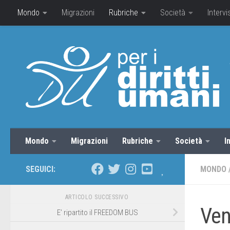
Mondo
Migrazioni
Rubriche
Società
Intervi
Mondo
Migrazioni
Rubriche
Società
I
SEGUICI:
MONDO
ARTICOLO SUCCESSIVO
Ven
E’ ripartito il FREEDOM BUS