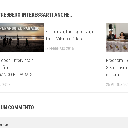
REBBERO INTERESSARTI ANCHE...
Gli sbarchi, l’accoglienza, i
diritti: Milano e l’Italia
23 FEBBRAIO 2015
docs: Intervista ai
Freedom, Eq
l film
Secularism:
ANDO EL PARAISO
cultura
O 2017
25 APRILE 20
A UN COMMENTO
ento