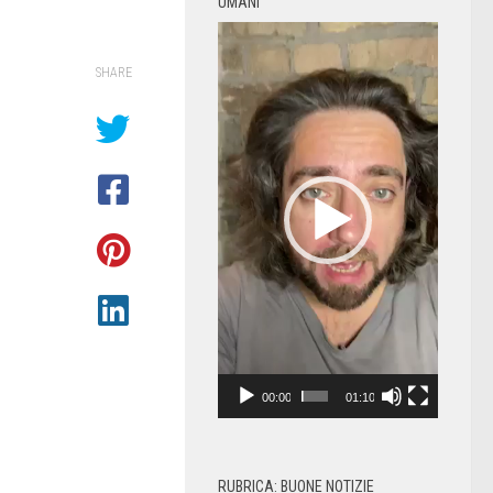
UMANI
Video
Player
SHARE
00:00
01:10
RUBRICA: BUONE NOTIZIE