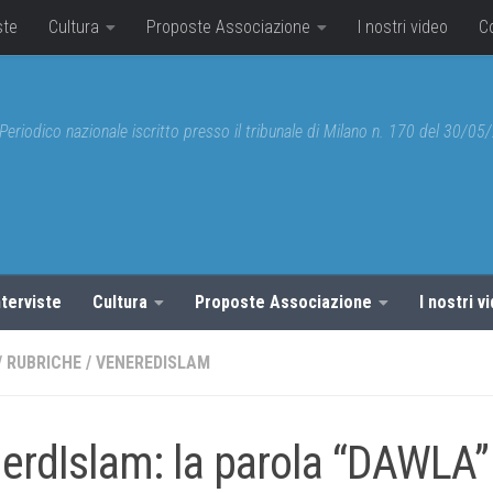
ste
Cultura
Proposte Associazione
I nostri video
C
Periodico nazionale iscritto presso il tribunale di Milano n. 170 del 30/0
nterviste
Cultura
Proposte Associazione
I nostri v
/
RUBRICHE
/
VENEREDISLAM
erdIslam: la parola “DAWLA”