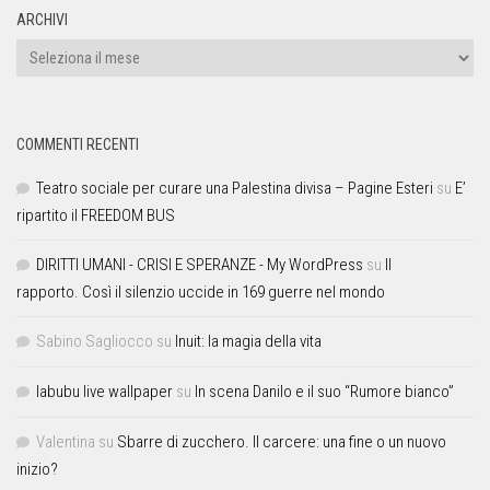
ARCHIVI
COMMENTI RECENTI
Teatro sociale per curare una Palestina divisa – Pagine Esteri
su
E’
ripartito il FREEDOM BUS
DIRITTI UMANI - CRISI E SPERANZE - My WordPress
su
Il
rapporto. Così il silenzio uccide in 169 guerre nel mondo
Sabino Sagliocco
su
Inuit: la magia della vita
labubu live wallpaper
su
In scena Danilo e il suo “Rumore bianco”
Valentina
su
Sbarre di zucchero. Il carcere: una fine o un nuovo
inizio?