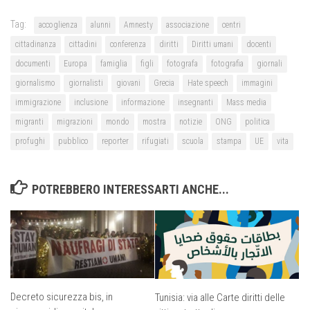
Tag:
accoglienza
alunni
Amnesty
associazione
centri
cittadinanza
cittadini
conferenza
diritti
Diritti umani
docenti
documenti
Europa
famiglia
figli
fotografa
fotografia
giornali
giornalismo
giornalisti
giovani
Grecia
Hate speech
immagini
immigrazione
inclusione
informazione
insegnanti
Mass media
migranti
migrazioni
mondo
mostra
notizie
ONG
politica
profughi
pubblico
reporter
rifugiati
scuola
stampa
UE
vita
POTREBBERO INTERESSARTI ANCHE...
Decreto sicurezza bis, in
Tunisia: via alle Carte diritti delle