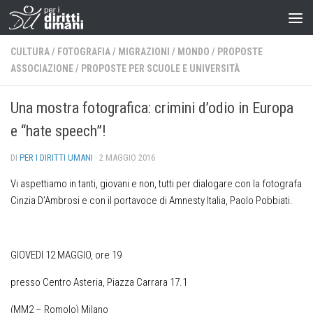
CULTURA
/
FOTOGRAFIA
/
MIGRAZIONI
/
MONDO
/
PROPOSTE
ASSOCIAZIONE
/
PROPOSTE PER SCUOLE E UNIVERSITÀ
Una mostra fotografica: crimini d’odio in Europa
e “hate speech”!
DI
PER I DIRITTI UMANI
·
2 MAGGIO 2016
Vi aspettiamo in tanti, giovani e non, tutti per dialogare con la fotografa
Cinzia D’Ambrosi e con il portavoce di Amnesty Italia, Paolo Pobbiati.
GIOVEDI 12 MAGGIO, ore 19
presso Centro Asteria, Piazza Carrara 17.1
(MM2 – Romolo) Milano