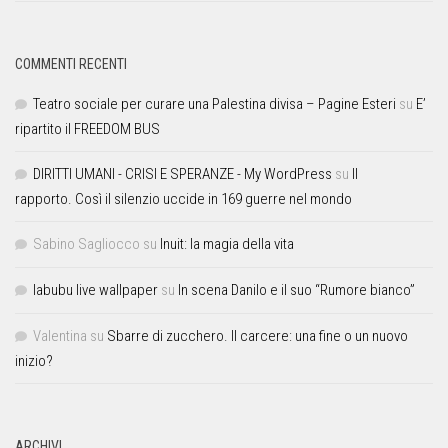
COMMENTI RECENTI
Teatro sociale per curare una Palestina divisa – Pagine Esteri
su
E’
ripartito il FREEDOM BUS
DIRITTI UMANI - CRISI E SPERANZE - My WordPress
su
Il
rapporto. Così il silenzio uccide in 169 guerre nel mondo
Sabino Sagliocco
su
Inuit: la magia della vita
labubu live wallpaper
su
In scena Danilo e il suo “Rumore bianco”
Valentina
su
Sbarre di zucchero. Il carcere: una fine o un nuovo
inizio?
ARCHIVI