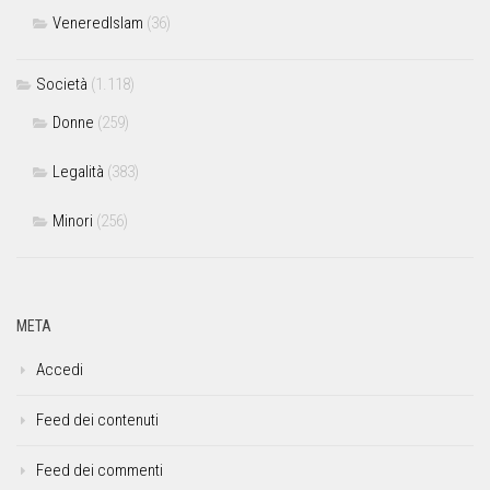
VeneredIslam
(36)
Società
(1.118)
Donne
(259)
Legalità
(383)
Minori
(256)
META
Accedi
Feed dei contenuti
Feed dei commenti