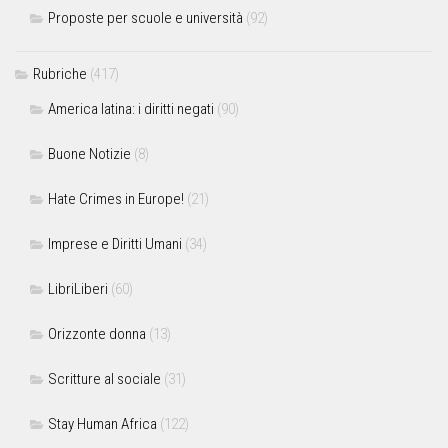
Proposte per scuole e università
(92)
Rubriche
(417)
America latina: i diritti negati
(90)
Buone Notizie
(8)
Hate Crimes in Europe!
(21)
Imprese e Diritti Umani
(34)
LibriLiberi
(60)
Orizzonte donna
(13)
Scritture al sociale
(31)
Stay Human Africa
(122)