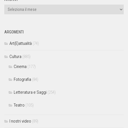
ARGOMENTI
Art(E)attualità
(74)
Cultura
(885)
Cinema
(177)
Fotografia
(84)
Letteratura e Saggi
(254)
Teatro
(105)
I nostri video
(89)