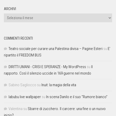
ARCHIVI
COMMENTI RECENTI
Teatro sociale per curare una Palestina divisa – Pagine Esteri
su
E’
ripartito il FREEDOM BUS
DIRITTI UMANI - CRISI E SPERANZE - My WordPress
su
Il
rapporto. Così il silenzio uccide in 169 guerre nel mondo
Sabino Sagliocco
su
Inuit: la magia della vita
labubu live wallpaper
su
In scena Danilo e il suo “Rumore bianco”
Valentina
su
Sbarre di zucchero. Il carcere: una fine o un nuovo
inizio?