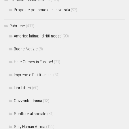
Proposte per scuole e università
(92)
Rubriche
(417)
America latina: i diritti negati
(90)
Buone Notizie
(8)
Hate Crimes in Europe!
(21)
Imprese e Diritti Umani
(34)
LibriLiberi
(60)
Orizzonte donna
(13)
Scritture al sociale
(31)
Stay Human Africa
(122)