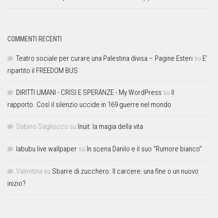
COMMENTI RECENTI
Teatro sociale per curare una Palestina divisa – Pagine Esteri
su
E’
ripartito il FREEDOM BUS
DIRITTI UMANI - CRISI E SPERANZE - My WordPress
su
Il
rapporto. Così il silenzio uccide in 169 guerre nel mondo
Sabino Sagliocco
su
Inuit: la magia della vita
labubu live wallpaper
su
In scena Danilo e il suo “Rumore bianco”
Valentina
su
Sbarre di zucchero. Il carcere: una fine o un nuovo
inizio?