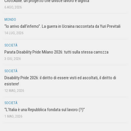
CrottAbile: un progetto che unisce lavoro e dignità
6 AGO, 2026
MONDO
“Io arrivo dall’inferno”. La guerra in Ucraina raccontata da Yuri Previtali
14 LUG, 2026
SOCIETÀ
Parata Disability Pride Milano 2026: tutti sulla stessa carrozza
3 GIU, 2026
SOCIETÀ
Disability Pride 2026: il diritto di essere visti ed ascoltati, il diritto di
esistere!
12 MAG, 2026
SOCIETÀ
“L’Italia è una Repubblica fondata sul lavoro (?)”
1 MAG, 2026