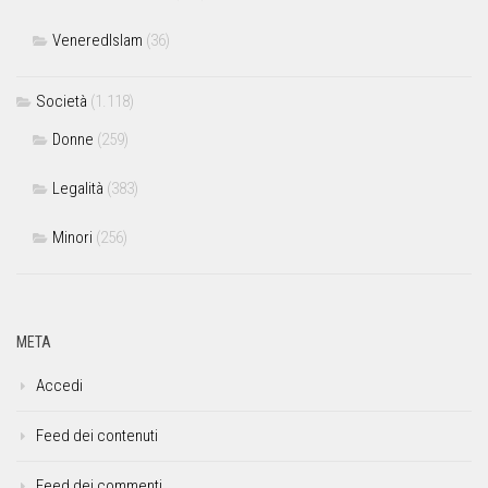
VeneredIslam
(36)
Società
(1.118)
Donne
(259)
Legalità
(383)
Minori
(256)
META
Accedi
Feed dei contenuti
Feed dei commenti