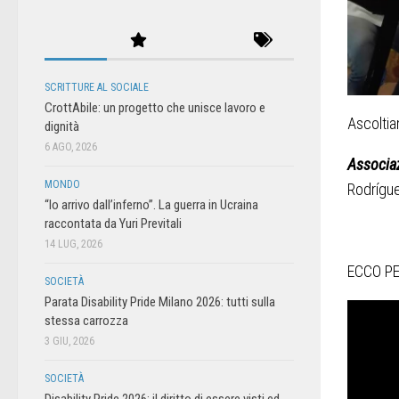
SCRITTURE AL SOCIALE
CrottAbile: un progetto che unisce lavoro e
Ascoltia
dignità
6 AGO, 2026
Associaz
MONDO
Rodrígu
“Io arrivo dall’inferno”. La guerra in Ucraina
raccontata da Yuri Previtali
14 LUG, 2026
ECCO PE
SOCIETÀ
Parata Disability Pride Milano 2026: tutti sulla
stessa carrozza
3 GIU, 2026
SOCIETÀ
Disability Pride 2026: il diritto di essere visti ed