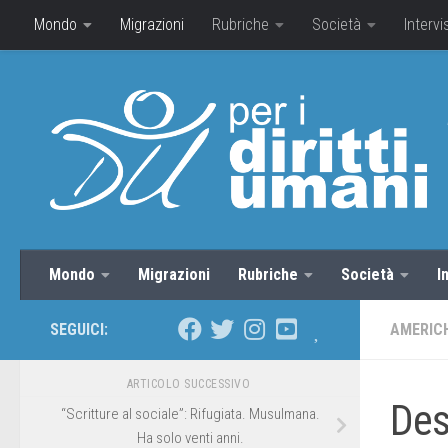
Mondo
Migrazioni
Rubriche
Società
Intervi
Mondo
Migrazioni
Rubriche
Società
I
SEGUICI:
AMERIC
ARTICOLO SUCCESSIVO
Des
“Scritture al sociale”: Rifugiata. Musulmana.
Ha solo venti anni.