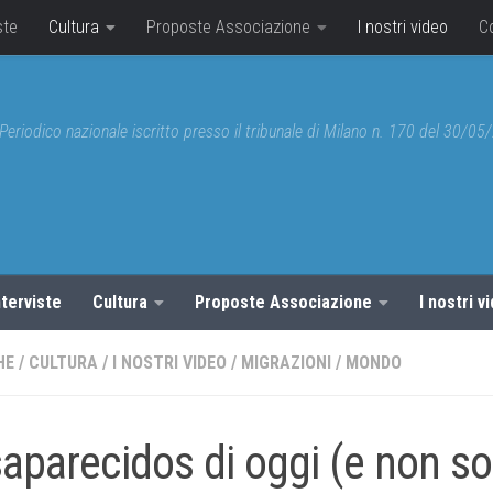
ste
Cultura
Proposte Associazione
I nostri video
C
Periodico nazionale iscritto presso il tribunale di Milano n. 170 del 30/0
nterviste
Cultura
Proposte Associazione
I nostri v
HE
/
CULTURA
/
I NOSTRI VIDEO
/
MIGRAZIONI
/
MONDO
aparecidos di oggi (e non so