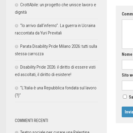
CrottAbile: un progetto che unisce lavoro e
dignità
Comm
“Io arrivo dall’inferno”. La guerra in Ucraina
raccontata da Yuri Previtali
Parata Disability Pride Milano 2026: tutti sulla
stessa carrozza
Nom
Disability Pride 2026: il diritto di essere visti
ed ascoltati, il diritto di esistere!
Sito w
“L’Italia è una Repubblica fondata sul lavoro
(?)”
Sa
COMMENTI RECENTI
Teatro sociale per curare una Palestina