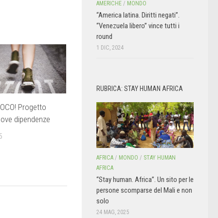
AMERICHE
/
MONDO
“America latina. Diritti negati”.
“Venezuela libero” vince tutti i
round
1 DIC, 2024
RUBRICA: STAY HUMAN AFRICA
IOCO! Progetto
uove dipendenze
5
AFRICA
/
MONDO
/
STAY HUMAN
AFRICA
“Stay human. Africa”. Un sito per le
persone scomparse del Mali e non
solo
24 MAG, 2025