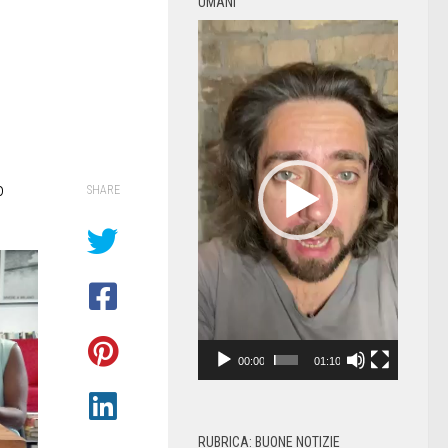
UMANI
Video
Player
o
SHARE
00:00
01:10
RUBRICA: BUONE NOTIZIE