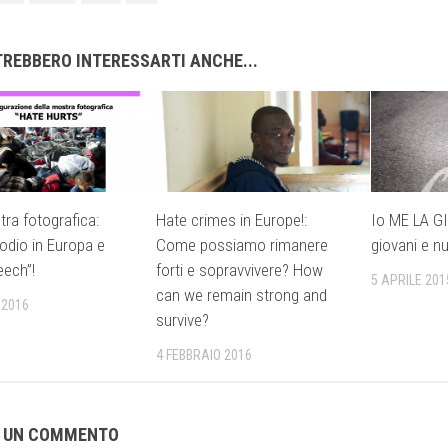
REBBERO INTERESSARTI ANCHE...
ra fotografica:
Hate crimes in Europe!:
Io ME LA G
’odio in Europa e
Come possiamo rimanere
giovani e n
eech”!
forti e sopravvivere? How
5 APRILE 201
can we remain strong and
 2016
survive?
4 FEBBRAIO 2016
A UN COMMENTO