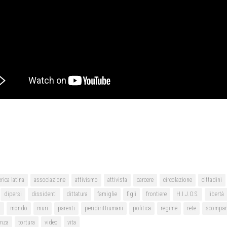
rica latina
associazione
attivismo
attivista
carcere
circolazione
cittadini
dipersi
dissidenti
dittatura
famiglie
figli
frontiere
H.I.J.O.S.
libertà
i
mondo
muri
parenti
peridirittiumani
politica
regime
rete
scompar
anza
tortura
video
vita