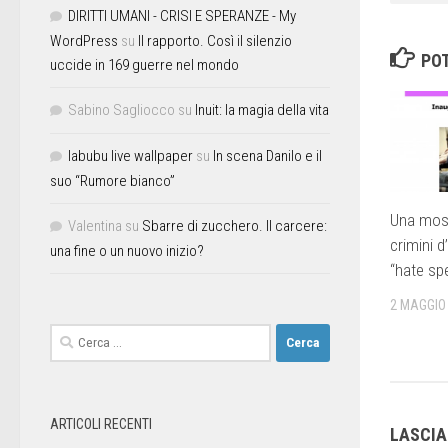
DIRITTI UMANI - CRISI E SPERANZE - My
WordPress
su
Il rapporto. Così il silenzio
POT
uccide in 169 guerre nel mondo
Sabino Sagliocco
su
Inuit: la magia della vita
labubu live wallpaper
su
In scena Danilo e il
suo “Rumore bianco”
Una most
Valentina
su
Sbarre di zucchero. Il carcere:
crimini d
una fine o un nuovo inizio?
“hate sp
2 MAGGIO
ARTICOLI RECENTI
LASCI