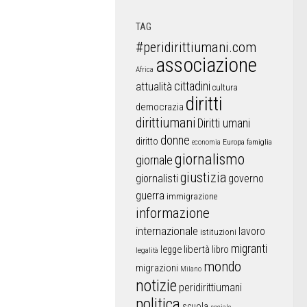
TAG
#peridirittiumani.com
associazione
Africa
cittadini
attualità
cultura
diritti
democrazia
dirittiumani
Diritti umani
donne
diritto
Europa
famiglia
economia
giornalismo
giornale
giustizia
giornalisti
governo
guerra
immigrazione
informazione
internazionale
lavoro
istituzioni
migranti
libertà
libro
legge
legalità
mondo
migrazioni
Milano
notizie
peridirittiumani
politica
scuola