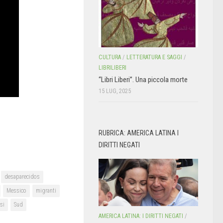
CULTURA
/
LETTERATURA E SAGGI
/
LIBRILIBERI
“Libri Liberi”. Una piccola morte
15 LUG, 2025
RUBRICA: AMERICA LATINA I
DIRITTI NEGATI
desaparecidos
Messico
migranti
si
Sud
AMERICA LATINA: I DIRITTI NEGATI
/