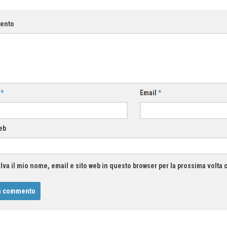
ento
e
*
Email
*
eb
lva il mio nome, email e sito web in questo browser per la prossima volt