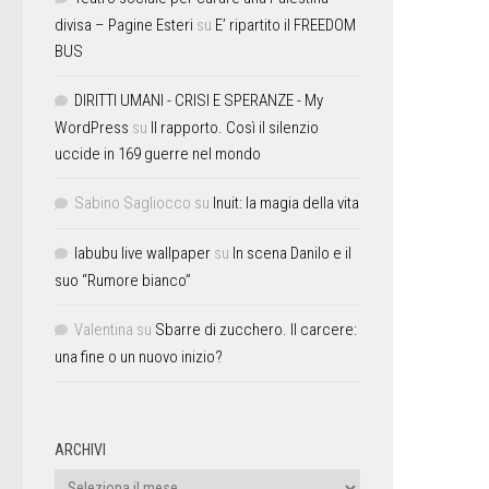
divisa – Pagine Esteri
su
E’ ripartito il FREEDOM
BUS
DIRITTI UMANI - CRISI E SPERANZE - My
WordPress
su
Il rapporto. Così il silenzio
uccide in 169 guerre nel mondo
Sabino Sagliocco
su
Inuit: la magia della vita
labubu live wallpaper
su
In scena Danilo e il
suo “Rumore bianco”
Valentina
su
Sbarre di zucchero. Il carcere:
una fine o un nuovo inizio?
ARCHIVI