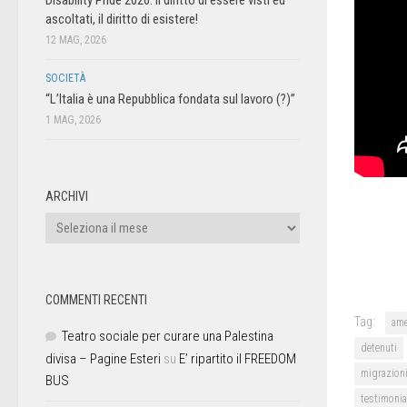
ascoltati, il diritto di esistere!
12 MAG, 2026
SOCIETÀ
“L’Italia è una Repubblica fondata sul lavoro (?)”
1 MAG, 2026
ARCHIVI
COMMENTI RECENTI
Tag:
ame
Teatro sociale per curare una Palestina
detenuti
divisa – Pagine Esteri
su
E’ ripartito il FREEDOM
migrazion
BUS
testimoni