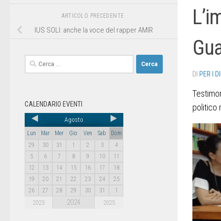
L’i
ARTICOLO PRECEDENTE
IUS SOLI: anche la voce del rapper AMIR
Gua
DI
PER I D
Testimo
CALENDARIO EVENTI
politico
Agosto
Lun
Mar
Mer
Gio
Ven
Sab
Dom
29
30
31
1
2
3
4
5
6
7
8
9
10
11
12
13
14
15
16
17
18
19
20
21
22
23
24
25
26
27
28
29
30
31
1
2024
2023
2025