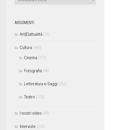
ARGOMENTI
Art(E)attualità
(74)
Cultura
(885)
Cinema
(177)
Fotografia
(84)
Letteratura e Saggi
(254)
Teatro
(105)
I nostri video
(89)
Interviste
(235)