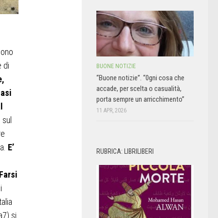
 sono
 di
BUONE NOTIZIE
“Buone notizie”. “0gni cosa che
e,
accade, per scelta o casualità,
casi
porta sempre un arricchimento”
l
11 APR, 2026
 sul
re
za.
E’
RUBRICA: LIBRILIBERI
Farsi
i
alia
7) si