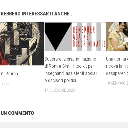
REBBERO INTERESSARTI ANCHE...
Superare la discriminazione
Una nonna d
di Rom e Sinti. I toolkit per
ritrova la n
insegnanti, assistenti sociali
desapareci
eri”. Brama
e decisori politici
10 GENNAIO 
 2020
14 DICEMBRE 2023
A UN COMMENTO