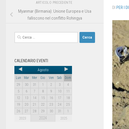
ARTICOLO PRECEDENTE
DI
PER I D
Myanmar (Birmania): Unione Europea e Usa
falliscono nel conflitto Rohingya
CALENDARIO EVENTI
Agosto
Lun
Mar
Mer
Gio
Ven
Sab
Dom
29
30
31
1
2
3
4
5
6
7
8
9
10
11
12
13
14
15
16
17
18
19
20
21
22
23
24
25
26
27
28
29
30
31
1
2024
2023
2025