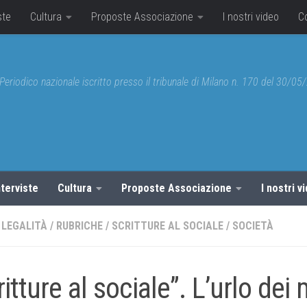
ste
Cultura
Proposte Associazione
I nostri video
C
Periodico nazionale iscritto presso il tribunale di Milano n. 170 del 30/0
nterviste
Cultura
Proposte Associazione
I nostri v
LEGALITÀ
/
RUBRICHE
/
SCRITTURE AL SOCIALE
/
SOCIETÀ
ritture al sociale”. L’urlo dei