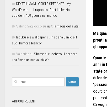
DIRITTI UMANI - CRISI E SPERANZE - My
WordPress
su
Il rapporto. Così il silenzio
uccide in 169 guerre nel mondo
Sabino Sagliocco
su
Inuit: la magia della vita
Ma ques
labubu live wallpaper
su
In scena Danilo e il
pronti 
suo “Rumore bianco”
gli app
Valentina
su
Sbarre di zucchero. Il carcere:
Quante 
una fine o un nuovo inizio?
anni in 
state pr
difende
‘passio
court, c
per cont
ARTICOLI RECENTI
Ci vogl