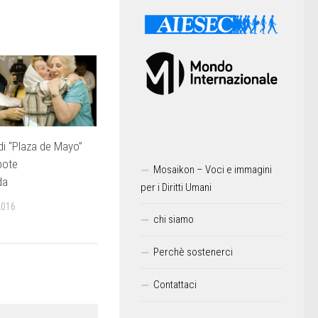
i “Plaza de Mayo”
ipote
Mosaikon – Voci e immagini
da
per i Diritti Umani
2016
chi siamo
Perchè sostenerci
Contattaci