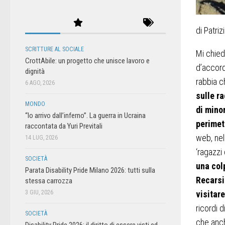
di Patri
SCRITTURE AL SOCIALE
Mi chiedo
CrottAbile: un progetto che unisce lavoro e
d’accord
dignità
rabbia 
6 AGO, 2026
sulle r
MONDO
di mino
“Io arrivo dall’inferno”. La guerra in Ucraina
perimet
raccontata da Yuri Previtali
web, nel
14 LUG, 2026
‘ragazzi 
SOCIETÀ
una col
Parata Disability Pride Milano 2026: tutti sulla
Recarsi
stessa carrozza
3 GIU, 2026
visitare
ricordi 
SOCIETÀ
che anch
Disability Pride 2026: il diritto di essere visti ed