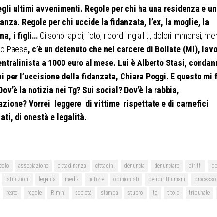
gli ultimi avvenimenti. Regole per chi ha una residenza e u
anza. Regole per chi uccide la fidanzata, l’ex, la moglie, la
a, i figli…
Ci sono lapidi, foto, ricordi ingialliti, dolori immensi, me
ro Paese
, c’è un detenuto che nel carcere di Bollate (MI), lav
ntralinista a 1000 euro al mese. Lui è Alberto Stasi, condan
ni per l’uccisione della fidanzata, Chiara Poggi. E questo mi 
Dov’è la notizia nei Tg? Sui social? Dov’è la rabbia,
nazione? Vorrei leggere di vittime rispettate e di carnefici
ati, di onestà e legalità.
icolo
associazione
cittadinanza
cittadini
denuncia
denunciare
diritti
do
istituzioni
legalità
media
notizie
opinionisti
peridirittiumani
processo
reato
regole
Rimini
società
stampa
stupro
tg
titolo
tribunale