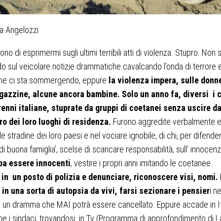
zia Angelozzi
no di esprimermi sugli ultimi terribili atti di violenza. Stupro. Non
o sul veicolare notizie drammatiche cavalcando l’onda di terrore e
che ci sta sommergendo, eppure
la violenza impera, sulle donn
agazzine, alcune ancora bambine. Solo un anno fa, diversi i 
renni italiane, stuprate da gruppi di coetanei senza uscire da
ro dei loro luoghi di residenza.
Furono aggredite verbalmente e
le stradine dei loro paesi e nel vociare ignobile, di chi, per difende
di buona famiglia’, scelse di scaricare responsabilità, sull’ innocen
pa essere innocenti
, vestire i propri anni imitando le coetanee.
 in un posto di polizia e denunciare, riconoscere visi, nomi. 
 in una sorta di autopsia da vivi, farsi sezionare i pensier
i ne
di un dramma che MAI potrà essere cancellato. Eppure accade in It
e i sindaci, trovandosi in Tv (Programma di approfondimento di La