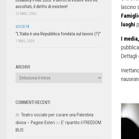
ascoltati, il diritto di esistere!
lascino 
12 MAG, 2026
Famigli
luoghi
p
SOCIETÀ
“L’Italia è una Repubblica fondata sul lavoro (?)”
I media
1 MAG, 2026
pubblica
Dettagli 
ARCHIVI
Iniettan
nauseant
COMMENTI RECENTI
Teatro sociale per curare una Palestina
divisa – Pagine Esteri
su
E’ ripartito il FREEDOM
BUS