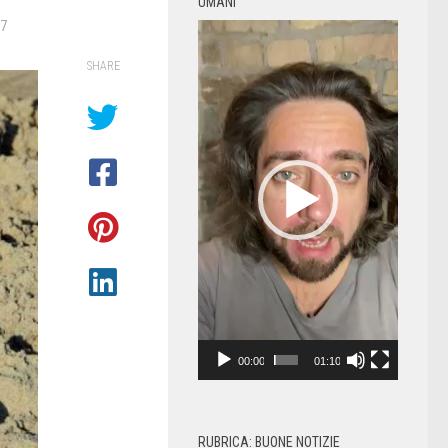
UMANI
17
Video
Player
SHARE
00:00
01:10
RUBRICA: BUONE NOTIZIE