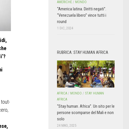
AMERICHE
/
MONDO
“America latina. Diritti negati”.
“Venezuela libero” vince tutti i
round
1 DIC, 2024
idi,
che
RUBRICA: STAY HUMAN AFRICA
i’?
mi
AFRICA
/
MONDO
/
STAY HUMAN
AFRICA
 tout-
“Stay human. Africa”. Un sito per le
cero,
persone scomparse del Mali e non
solo
ese,
24 MAG, 2025