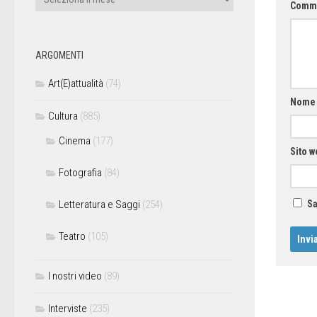
Comm
ARGOMENTI
Art(E)attualità
(74)
Nom
Cultura
(885)
Cinema
(177)
Sito w
Fotografia
(84)
Letteratura e Saggi
(254)
Sa
Teatro
(105)
I nostri video
(89)
Interviste
(235)