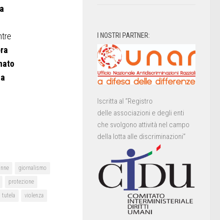
na
ntre
I NOSTRI PARTNER:
ora
nato
fa
Iscritta al “Registro
delle associazioni e degli enti
che svolgono attività nel campo
della lotta alle discriminazioni”
nne
giornalismo
protezione
tutela
violenza