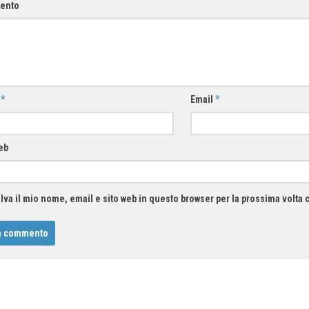
ento
e
*
Email
*
eb
lva il mio nome, email e sito web in questo browser per la prossima volt