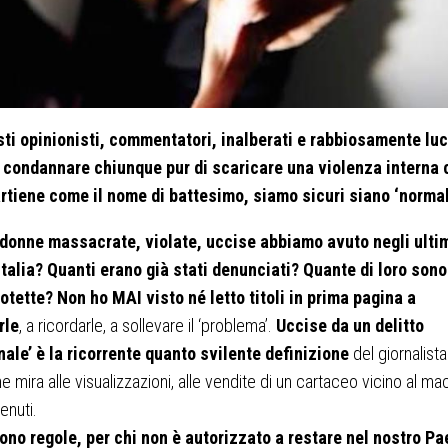
ti opinionisti, commentatori, inalberati e rabbiosamente luc
a condannare chiunque pur di scaricare una violenza interna 
artiene come il nome di battesimo, siamo sicuri siano ‘normal
donne massacrate, violate, uccise abbiamo avuto negli ulti
Italia? Quanti erano già stati denunciati? Quante di loro sono
otette? Non ho MAI visto né letto titoli in prima pagina a
rle
, a ricordarle, a sollevare il ‘problema’.
Uccise da un delitto
nale’ è la ricorrente quanto svilente definizione
del giornalista
he mira alle visualizzazioni, alle vendite di un cartaceo vicino al ma
enuti.
iono regole, per chi non è autorizzato a restare nel nostro Pa