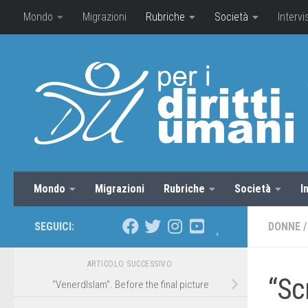
Mondo
Migrazioni
Rubriche
Società
Intervi
Mondo
Migrazioni
Rubriche
Società
I
SEGUICI:
DONNE
/
ARTICOLO SUCCESSIVO
“Sc
“VenerdIslam”. Before the final picture