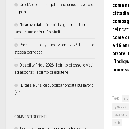
CrottAbile: un progetto che unisce lavoro e
come ne
dignità
cittadin
compagn
“Io arrivo dall’inferno”. La guerra in Ucraina
nel nost
raccontata da Yuri Previtali
come ce
Parata Disability Pride Milano 2026: tutti sulla
a 16 an
stessa carrozza
orrore. 
l’indig
Disability Pride 2026: il diritto di essere visti
process
ed ascoltati, il diritto di esistere!
“L’Italia è una Repubblica fondata sul lavoro
(?)”
Tag:
art
giustizia
razzismo
COMMENTI RECENTI
web
Teatro sociale per curare una Palestina