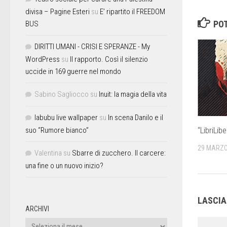
divisa – Pagine Esteri
su
E’ ripartito il FREEDOM
POT
BUS
DIRITTI UMANI - CRISI E SPERANZE - My
WordPress
su
Il rapporto. Così il silenzio
uccide in 169 guerre nel mondo
Sabino Sagliocco
su
Inuit: la magia della vita
labubu live wallpaper
su
In scena Danilo e il
“LibriLib
suo “Rumore bianco”
29 MARZO
Valentina
su
Sbarre di zucchero. Il carcere:
una fine o un nuovo inizio?
LASCI
ARCHIVI