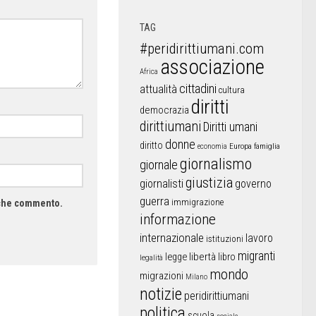
TAG
#peridirittiumani.com
associazione
Africa
cittadini
attualità
cultura
diritti
democrazia
dirittiumani
Diritti umani
donne
diritto
Europa
famiglia
economia
giornalismo
giornale
giustizia
giornalisti
governo
guerra
immigrazione
a che commento.
informazione
internazionale
lavoro
istituzioni
migranti
libertà
libro
legge
legalità
mondo
migrazioni
Milano
notizie
peridirittiumani
politica
scuola