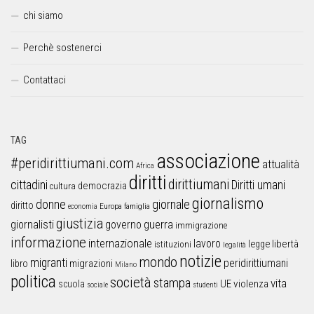
chi siamo
Perchè sostenerci
Contattaci
TAG
associazione
#peridirittiumani.com
attualità
Africa
diritti
dirittiumani
cittadini
Diritti umani
democrazia
cultura
giornalismo
donne
giornale
diritto
Europa
famiglia
economia
giustizia
guerra
giornalisti
governo
immigrazione
informazione
internazionale
lavoro
libertà
legge
istituzioni
legalità
notizie
mondo
migranti
peridirittiumani
libro
migrazioni
Milano
politica
società
stampa
vita
UE
violenza
scuola
sociale
studenti