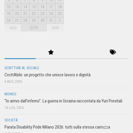
12
13
14
15
16
17
18
19
20
21
22
23
24
25
26
27
28
29
30
31
1
2024
2023
2025
SCRITTURE AL SOCIALE
CrottAbile: un progetto che unisce lavoro e dignità
6 AGO, 2026
MONDO
“Io arrivo dall’inferno”. La guerra in Ucraina raccontata da Yuri Previtali
14 LUG, 2026
SOCIETÀ
Parata Disability Pride Milano 2026: tutti sulla stessa carrozza