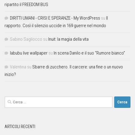
ripartito il FREEDOM BUS
DIRITTI UMANI - CRISI E SPERANZE - My WordPress
su
Il
rapporto. Così il silenzio uccide in 169 guerre nel mondo
Sabino Sagliocco
su
Inuit: la magia della vita
labubu live wallpaper
su
In scena Danilo e il suo “Rumore bianco”
Valentina
su
Sbarre di zucchero. Il carcere: una fine o un nuovo
inizio?
ARTICOLI RECENTI