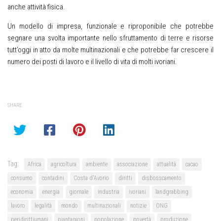
anche attività fisica.
Un modello di impresa, funzionale e riproponibile che potrebbe
segnare una svolta importante nello sfruttamento di terre e risorse
tutt’oggi in atto da molte multinazionali e che potrebbe far crescere il
numero dei posti di lavoro e il livello di vita di molti ivoriani.
SHARE
Tag:
Africa
agricoltura
ambiente
associazione
attualità
cacao
consumo
contadini
Costa d'Avorio
diritti
disbosscamento
economia
energia
giornale
industria
ivoriani
landgrabbing
lavoro
legalità
mondo
multinazionali
notizie
ONG
peridirittiumani
piantagioni
popolazione
povertà
produzione