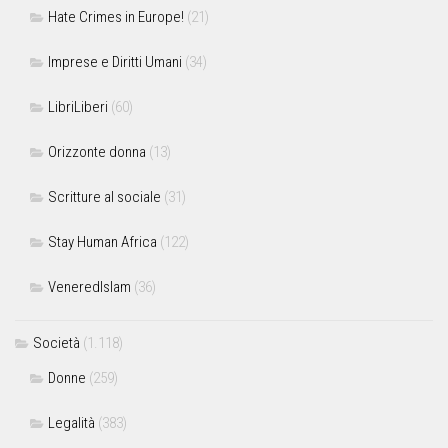
Hate Crimes in Europe!
(21)
Imprese e Diritti Umani
(34)
LibriLiberi
(60)
Orizzonte donna
(13)
Scritture al sociale
(31)
Stay Human Africa
(122)
VeneredIslam
(36)
Società
(1.118)
Donne
(259)
Legalità
(383)