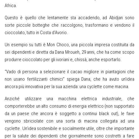
Africa.
Questo è quello che lentamente sta accadendo, ad Abidjan sono
sorte piccole botteghe che raccolgono, trasformano e vendono il
cioccolato, tutto in Costa d’Avorio.
Un esempio su tutti è Mon Choco, una piccola impresa costituita da
sei dipendenti e diretta da Dana Mroueh, 29 anni, che ha come scopo
produrre cioccolato per gli ivoriani e, chissà, anche esportarlo.
“Vado di persona a selezionare il cacao migliore in piantagioni che
non usano fertilizzanti chimici” spiega Dana, che ha avuto un’idea
ancora più innovativa per la sua azienda: una cyclette come macina.
Anziché utilizzare una macchina elettrica industriale, che
comporterebbe un alto consumo di energia elettrico (non supportato
da un paese che ancora è soggetto a continui black out), le fave
vengono sbriciolate con una sorta di macina collegata ad una
cyclette. Un’idea sostenibile e socialmente utile, oltre che importante
per la salute dei dipendenti che giornalmente sono costretti a fare