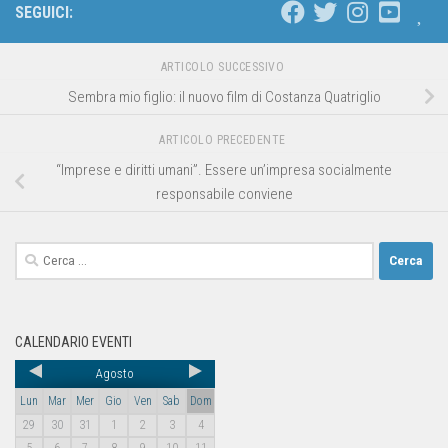
SEGUICI:
ARTICOLO SUCCESSIVO
Sembra mio figlio: il nuovo film di Costanza Quatriglio
ARTICOLO PRECEDENTE
“Imprese e diritti umani”. Essere un’impresa socialmente
responsabile conviene
CALENDARIO EVENTI
Agosto
Lun
Mar
Mer
Gio
Ven
Sab
Dom
29
30
31
1
2
3
4
5
6
7
8
9
10
11