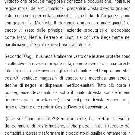
virtuoso che produce maggiore ricchezza e occupazione. Inoltre, le
regole morali delle multinazionali presenti in Costa d’Avorio (ma non
solo…) non sono per nulla ammissibili. Uno studio dell’organizzazione
non governativa Mighty Earth denuncia come una grande quantità di
cacao utilizzato dalle principali aziende produttrici di cioccolato
come Mars, Nestlé, Ferrero e Lindt, sia coltivata illegalmente nei
parchi nazionali e in altre aree boschive tutelate.
Secondo l’Ong, il business è talmente vasto che le aree protette sono
a volte diventate vere e proprie città, come è avvenuto in una foresta
tutelata, nella quale vivono migliaia di abitanti e nel tempo sono stati
costruiti ventidue magazzini di cacao, una moschea, una scuola,
decine di negozi e dispensari medico-sanitari. Tutto ciò porta a
conseguenze devastanti sia sotto il punto di vista sociale (meno
ricchezza per la popolazione) sia sotto il punto di vista economico (il
rigiro di denaro che resta in Costa d’Avorio è bassissimo).
Quale soluzione possibile? Semplicemente, basterebbe innescare
dei commerci di trasformazione, anche piccoli, in cui il raccolto dei
contadini si possa trasformare in cioccolato di qualità direttamente in