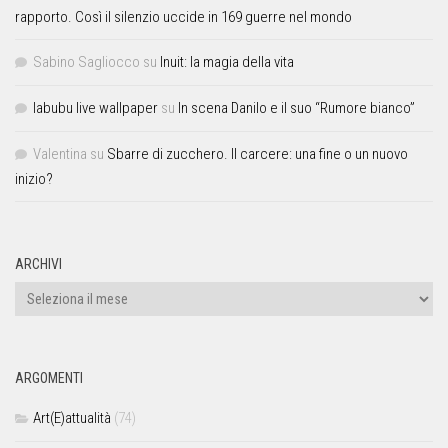
rapporto. Così il silenzio uccide in 169 guerre nel mondo
Sabino Sagliocco
su
Inuit: la magia della vita
labubu live wallpaper
su
In scena Danilo e il suo “Rumore bianco”
Valentina
su
Sbarre di zucchero. Il carcere: una fine o un nuovo
inizio?
ARCHIVI
ARGOMENTI
Art(E)attualità
(74)