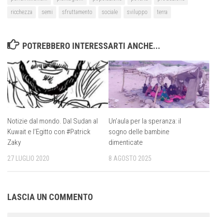
ricchezza
semi
sfruttamento
sociale
sviluppo
terra
POTREBBERO INTERESSARTI ANCHE...
Notizie dal mondo. Dal Sudan al
Un’aula per la speranza: il
Kuwait e l’Egitto con #Patrick
sogno delle bambine
Zaky
dimenticate
27 LUGLIO 2020
8 AGOSTO 2025
LASCIA UN COMMENTO