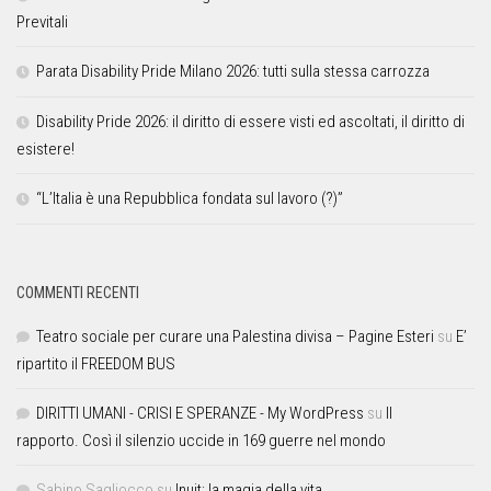
Previtali
Parata Disability Pride Milano 2026: tutti sulla stessa carrozza
Disability Pride 2026: il diritto di essere visti ed ascoltati, il diritto di
esistere!
“L’Italia è una Repubblica fondata sul lavoro (?)”
COMMENTI RECENTI
Teatro sociale per curare una Palestina divisa – Pagine Esteri
su
E’
ripartito il FREEDOM BUS
DIRITTI UMANI - CRISI E SPERANZE - My WordPress
su
Il
rapporto. Così il silenzio uccide in 169 guerre nel mondo
Sabino Sagliocco
su
Inuit: la magia della vita