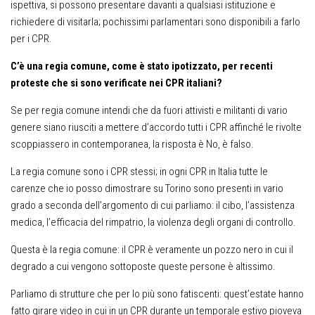
ispettiva, si possono presentare davanti a qualsiasi istituzione e
richiedere di visitarla; pochissimi parlamentari sono disponibili a farlo
per i CPR.
C’è una regia comune, come è stato ipotizzato, p
er recenti
proteste che si sono verificate nei CPR italiani?
Se per regia comune intendi che da fuori attivisti e militanti di vario
genere siano riusciti a mettere d’accordo tutti i CPR affinché le rivolte
scoppiassero in contemporanea, la risposta è No, è falso.
La regia comune sono i CPR stessi; in ogni CPR in Italia tutte le
carenze che io posso dimostrare su Torino sono presenti in vario
grado a seconda dell’argomento di cui parliamo: il cibo, l’assistenza
medica, l’efficacia del rimpatrio, la violenza degli organi di controllo.
Questa è la regia comune: il CPR è veramente un pozzo nero in cui il
degrado a cui vengono sottoposte queste persone è altissimo.
Parliamo di strutture che per lo più sono fatiscenti: quest’estate hanno
fatto girare video in cui in un CPR durante un temporale estivo pioveva