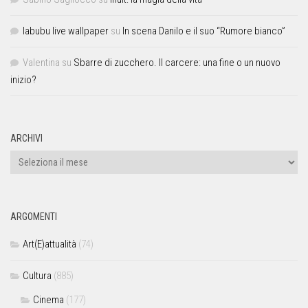
labubu live wallpaper
su
In scena Danilo e il suo “Rumore bianco”
Valentina
su
Sbarre di zucchero. Il carcere: una fine o un nuovo
inizio?
ARCHIVI
ARGOMENTI
Art(E)attualità
(74)
Cultura
(885)
Cinema
(177)