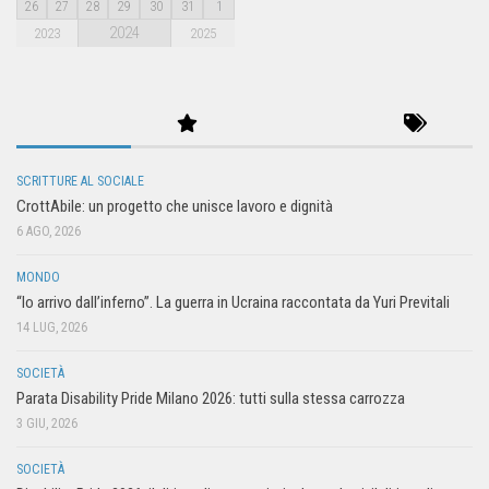
26
27
28
29
30
31
1
2024
2023
2025
SCRITTURE AL SOCIALE
CrottAbile: un progetto che unisce lavoro e dignità
6 AGO, 2026
MONDO
“Io arrivo dall’inferno”. La guerra in Ucraina raccontata da Yuri Previtali
14 LUG, 2026
SOCIETÀ
Parata Disability Pride Milano 2026: tutti sulla stessa carrozza
3 GIU, 2026
SOCIETÀ