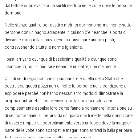
dal tetto e scorreva l’acqua sui fili elettrici nelle zone dove le persone
dormono.
Nelle stanze quattro per quattro metri ci dormono normalmente sette
persone con un bagno adiacente in cui non c’è neanche la porta di
divisione e in quella stanza devono consumare anche i pasti,
contravvenendo a tutte le norme igieniche.
I pasti arrivano ovunque di bassissima qualità e ovunque sono
insufficienti, non si può fare neanche un caffè, non c’è niente.
Quindi se di regia comune si può parlare è quella dello Stato che
costruisce questi pozzi neri e mette le persone nella condizione di
esplodere perché non hanno nessun altro modo di dimostrare la
propria contrarietà a come vivono: se la società civile viene
completamente espulsa loro come fanno a richiamare l’attenzione su
di sé, come fanno a liberarsi da un gioco che li mette nella condizione
di essere rimpatriati coercitivamente verso un luogo dove la maggior
parte delle volte sono scappati e magari sono arrivati in Italia per pura
fortuna perché sanno che moltissimi sono morti.