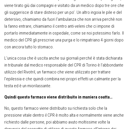
viene tirato giù dai compagni e visitato da un medico dopo tre ore che
gli suggerisce di stare disteso per un po’. Un altro ingoia le pile e del
detersivo, chiamiamo da fuori l’ambulanza che non arriva perchè non
la fanno entrare, chiamiamo il centro anti-veleni che ci impone di
portarlo immediatamente in ospedale, come se noi potessimo farlo. Il
medico del CPR gli prescrive una purga e lo rimpatriano 4 giorni dopo
con ancora tutto lo stomaco.
L’unica cosa che è uscita anche sui giornali perché è stata dichiarata
in tribunale dal medico responsabile del CPR di Torino è l’abbondante
utilizzo del Rivotril, un farmaco che viene utilizzato per trattare
l’epilessia e che quindi combina nei propri effetti un calmante per la
testa ed è un miorilassante.
Quindi questo farmaco viene distribuito in maniera coatta…
No, questo farmaco viene distribuito su richiesta solo che la
pressione vitale dentro il CPR è molto alta e normalmente viene anche
richiesto dalle persone, poi abbiamo avuto moltissime volte la
denuncia del sospetto di utilizzo di questo farmaco all’interno dei