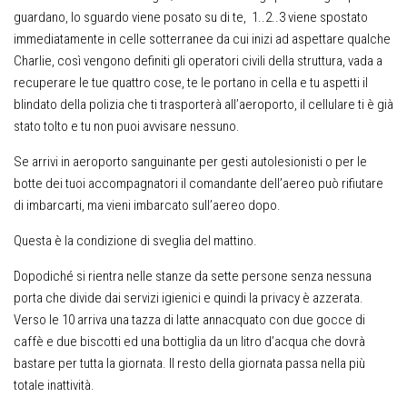
guardano, lo sguardo viene posato su di te, 1..2..3 viene spostato
immediatamente in celle sotterranee da cui inizi ad aspettare qualche
Charlie, così vengono definiti gli operatori civili della struttura, vada a
recuperare le tue quattro cose, te le portano in cella e tu aspetti il
blindato della polizia che ti trasporterà all’aeroporto, il cellulare ti è già
stato tolto e tu non puoi avvisare nessuno.
Se arrivi in aeroporto sanguinante per gesti autolesionisti o per le
botte dei tuoi accompagnatori il comandante dell’aereo può rifiutare
di imbarcarti, ma vieni imbarcato sull’aereo dopo.
Questa è la condizione di sveglia del mattino.
Dopodiché si rientra nelle stanze da sette persone senza nessuna
porta che divide dai servizi igienici e quindi la privacy è azzerata.
Verso le 10 arriva una tazza di latte annacquato con due gocce di
caffè e due biscotti ed una bottiglia da un litro d’acqua che dovrà
bastare per tutta la giornata. Il resto della giornata passa nella più
totale inattività.