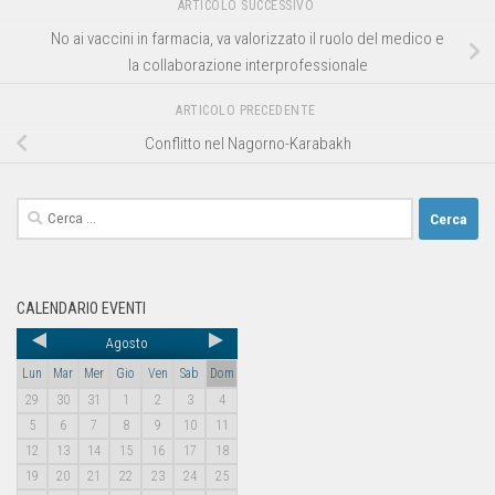
ARTICOLO SUCCESSIVO
No ai vaccini in farmacia, va valorizzato il ruolo del medico e
la collaborazione interprofessionale
ARTICOLO PRECEDENTE
Conflitto nel Nagorno-Karabakh
CALENDARIO EVENTI
Agosto
Lun
Mar
Mer
Gio
Ven
Sab
Dom
29
30
31
1
2
3
4
5
6
7
8
9
10
11
12
13
14
15
16
17
18
19
20
21
22
23
24
25