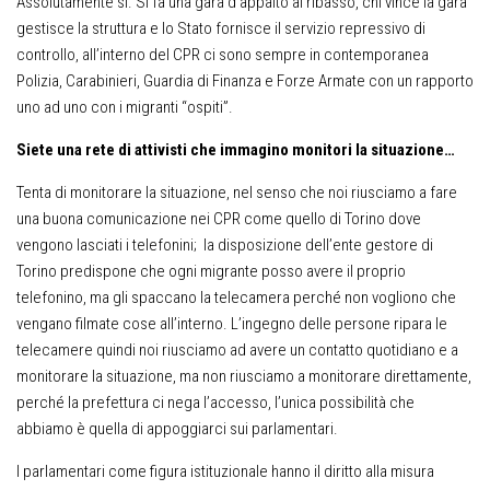
Assolutamente sì. Si fa una gara d’appalto al ribasso, chi vince la gara
gestisce la struttura e lo Stato fornisce il servizio repressivo di
controllo, all’interno del CPR ci sono sempre in contemporanea
Polizia, Carabinieri, Guardia di Finanza e Forze Armate con un rapporto
uno ad uno con i migranti “ospiti”.
Siete una rete di attivisti che immagino monitori la situazione…
Tenta di monitorare la situazione, nel senso che noi riusciamo a fare
una buona comunicazione nei CPR come quello di Torino dove
vengono lasciati i telefonini; la disposizione dell’ente gestore di
Torino predispone che ogni migrante posso avere il proprio
telefonino, ma gli spaccano la telecamera perché non vogliono che
vengano filmate cose all’interno. L’ingegno delle persone ripara le
telecamere quindi noi riusciamo ad avere un contatto quotidiano e a
monitorare la situazione, ma non riusciamo a monitorare direttamente,
perché la prefettura ci nega l’accesso, l’unica possibilità che
abbiamo è quella di appoggiarci sui parlamentari.
I parlamentari come figura istituzionale hanno il diritto alla misura