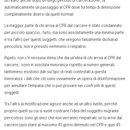
un reato, anche dopo un lungo periodo di carcerazione, fa
automaticamente un passaggio al CPR dove ha tempi di detenzione
completamente diversi da quelli normali.
La maggior parte di chi arriva al CPR dal carcere è stato condannato
per piccolo spaccio, furto, ma sono assolutamente una minima parte
e tra l’altro per questi soggetti, che vengono falsamente dichiarati
pericolosi, non è previsto nemmeno il rimpatrio.
Ripeto, non c’è nessuna stima che dia un’idea di chi arriva al CPR dal
carcere, sono in assoluta minoranza rispetto ai numeri generali;
tantomeno esistono dati sul tipo di reati contestati a questa
minoranza: i dati che citi sono ovviamente un opera di disinformazione
per annullare l’empatia che si può provare nei confronti di questi
soggetti
Tra l’altro la mistificazione agisce anche ad un altro livello, perché
proprio quelli su cui si vuole costruire l’idea del soggetto migrante
pericoloso sono gli unici che non verranno rimpatriati; se tu arrivi dal
carcere puoi stare al massimo 45 giorni detenuto nel CPR e quei 45