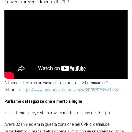
Il governo prevede di aprire altri CPR.
A Torino si terrà un presidio di tre giorni, dal 31 gennaio al 2
febbraio:
https://www.facebook.com/events/3810520298961835/
Parliamo del ragazzo che è morto a luglio
Faisal, bengalese, è stato trovato morto il mattino del 9 luglio.
Aveva 32 anni ed era in questa zona che nel CPR si definisce
ospedaletto; in realtà dietro il nome si mistifica una parvenza di zona