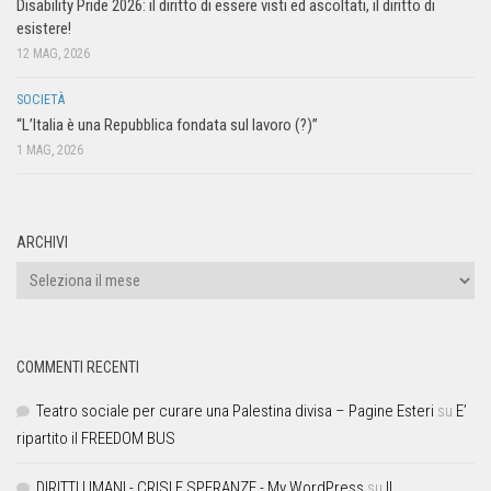
Disability Pride 2026: il diritto di essere visti ed ascoltati, il diritto di
esistere!
12 MAG, 2026
SOCIETÀ
“L’Italia è una Repubblica fondata sul lavoro (?)”
1 MAG, 2026
ARCHIVI
COMMENTI RECENTI
Teatro sociale per curare una Palestina divisa – Pagine Esteri
su
E’
ripartito il FREEDOM BUS
DIRITTI UMANI - CRISI E SPERANZE - My WordPress
su
Il