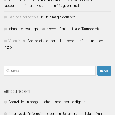
rapporto. Così il silenzio uccide in 169 guerre nel mondo
Sabino Sagliocco
su
Inuit: la magia della vita
labubu live wallpaper
su
In scena Danilo e il suo “Rumore bianco”
Valentina
su
Sbarre di zucchero. Il carcere: una fine o un nuovo
inizio?
ARTICOLI RECENTI
CrottAbile: un progetto che unisce lavoro e dignità
“Io arrivo dall’inferno”. La guerra in Ucraina raccontata da Yuri