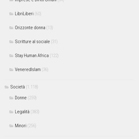
LibriLiberi
(60)
Orizzonte donna
(13)
Scritture al sociale
(31)
Stay Human Africa
(122)
VeneredIslam
(36)
Società
(1.118)
Donne
(259)
Legalità
(383)
Minori
(256)