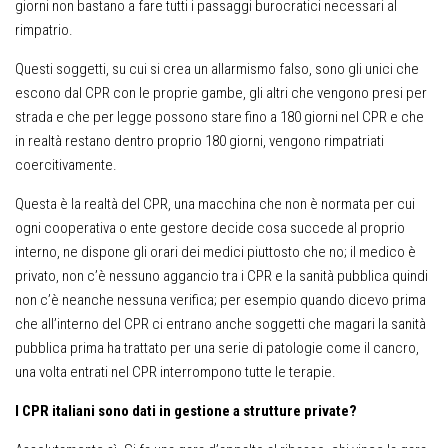
giorni non bastano a fare tutti i passaggi burocratici necessari al
rimpatrio.
Questi soggetti, su cui si crea un allarmismo falso, sono gli unici che
escono dal CPR con le proprie gambe, gli altri che vengono presi per
strada e che per legge possono stare fino a 180 giorni nel CPR e che
in realtà restano dentro proprio 180 giorni, vengono rimpatriati
coercitivamente.
Questa è la realtà del CPR, una macchina che non è normata per cui
ogni cooperativa o ente gestore decide cosa succede al proprio
interno, ne dispone gli orari dei medici piuttosto che no; il medico è
privato, non c’è nessuno aggancio tra i CPR e la sanità pubblica quindi
non c’è neanche nessuna verifica; per esempio quando dicevo prima
che all’interno del CPR ci entrano anche soggetti che magari la sanità
pubblica prima ha trattato per una serie di patologie come il cancro,
una volta entrati nel CPR interrompono tutte le terapie.
I CPR italiani sono dati in gestione a strutture private?