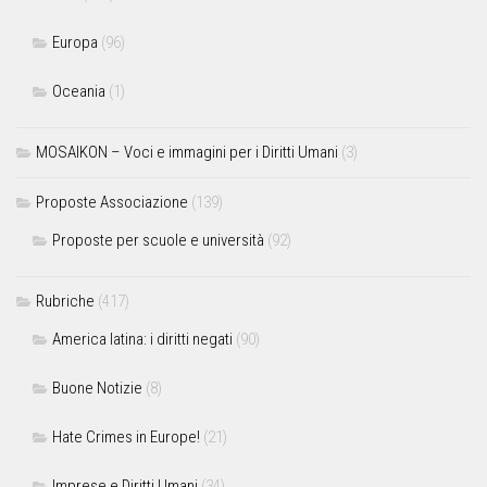
Europa
(96)
Oceania
(1)
MOSAIKON – Voci e immagini per i Diritti Umani
(3)
Proposte Associazione
(139)
Proposte per scuole e università
(92)
Rubriche
(417)
America latina: i diritti negati
(90)
Buone Notizie
(8)
Hate Crimes in Europe!
(21)
Imprese e Diritti Umani
(34)