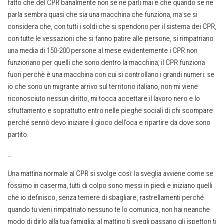
fatto che del CPR banalmente non se ne parli mai e che quando se ne
parla sembra quasi che sia una macchina che funziona, ma se si
considera che, con tutti i soldi che si spendono per il sistema dei CPR,
con tutte le vessazioni che si fanno patire alle persone, si rimpatriano
una media di 150-200 persone al mese evidentemente i CPR non
funzionano per quelli che sono dentro la macchina, il CPR funziona
fuori perchè è una macchina con cui si controllano i grandi numeri: se
io che sono un migrante arrivo sul territorio italiano, non mi viene
riconosciuto nessun diritto, mi tocca accettare il lavoro nero e lo
sfruttamento e soprattutto entro nelle pieghe sociali di chi scompare
perché sennò devo iniziare il gioco dell’oca e ripartire da dove sono
partito.
…
Una mattina normale al CPR si svolge così: la sveglia avviene come se
fossimo in caserma, tutti di colpo sono messi in piedi e iniziano quelli
che io definisco, senza temere di sbagliare, rastrellamenti perché
quando tu vieni rimpatriato nessuno te lo comunica, non hai neanche
modo di dirlo alla tua famiglia; al mattino ti svegli passano gli ispettori ti