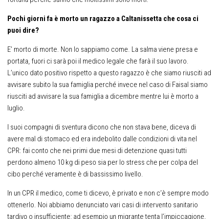
Pochi giorni fa è morto un ragazzo a Caltanissetta che cosa ci
puoi dire?
E’ morto di morte. Non lo sappiamo come. La salma viene presa e
portata, fuori ci sarà poi il medico legale che farà il suo lavoro.
L’unico dato positivo rispetto a questo ragazzo è che siamo riusciti ad
avvisare subito la sua famiglia perché invece nel caso di Faisal siamo
riusciti ad avvisare la sua famiglia a dicembre mentre lui è morto a
luglio.
I suoi compagni di sventura dicono che non stava bene, diceva di
avere mal di stomaco ed era indebolito dalle condizioni di vita nel
CPR: fai conto che nei primi due mesi di detenzione quasi tutti
perdono almeno 10 kg di peso sia per lo stress che per colpa del
cibo perché veramente è di bassissimo livello.
In un CPR il medico, come ti dicevo, è privato e non c’è sempre modo
ottenerlo. Noi abbiamo denunciato vari casi di intervento sanitario
tardivo o insufficiente: ad esempio un migrante tenta l’impiccagione,