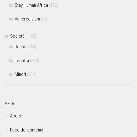
Stay Human Africa
(122)
VeneredIslam
(36)
Società
(1.118)
Donne
(259)
Legalità
(383)
Minori
(256)
META
Accedi
Feed dei contenuti