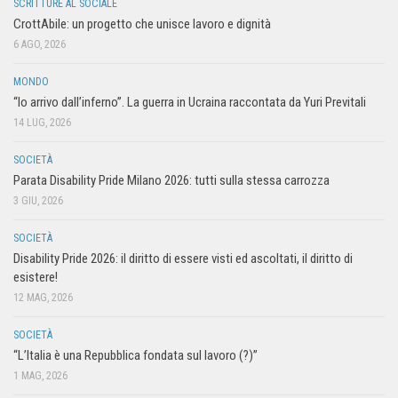
SCRITTURE AL SOCIALE
CrottAbile: un progetto che unisce lavoro e dignità
6 AGO, 2026
MONDO
“Io arrivo dall’inferno”. La guerra in Ucraina raccontata da Yuri Previtali
14 LUG, 2026
SOCIETÀ
Parata Disability Pride Milano 2026: tutti sulla stessa carrozza
3 GIU, 2026
SOCIETÀ
Disability Pride 2026: il diritto di essere visti ed ascoltati, il diritto di
esistere!
12 MAG, 2026
SOCIETÀ
“L’Italia è una Repubblica fondata sul lavoro (?)”
1 MAG, 2026