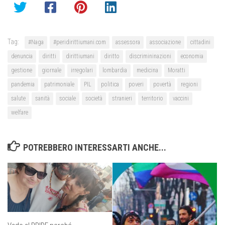
Tag:
#Naga
#peridirittiumani.com
assessora
associazione
cittadini
denuncia
diritti
dirittiumani
diritto
discrimininazioni
economia
gestione
giornale
irregolari
lombardia
medicina
Moratti
pandemia
patrimoniale
PIL
politica
poveri
povertà
regioni
salute
sanità
sociale
società
stranieri
territorio
vaccini
welfare
POTREBBERO INTERESSARTI ANCHE...