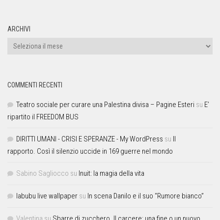
ARCHIVI
COMMENTI RECENTI
Teatro sociale per curare una Palestina divisa – Pagine Esteri
su
E’
ripartito il FREEDOM BUS
DIRITTI UMANI - CRISI E SPERANZE - My WordPress
su
Il
rapporto. Così il silenzio uccide in 169 guerre nel mondo
Sabino Sagliocco
su
Inuit: la magia della vita
labubu live wallpaper
su
In scena Danilo e il suo “Rumore bianco”
Valentina
su
Sbarre di zucchero. Il carcere: una fine o un nuovo