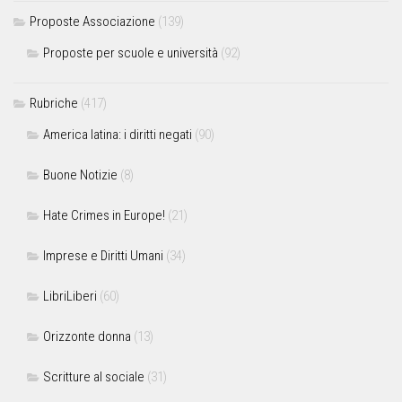
Proposte Associazione
(139)
Proposte per scuole e università
(92)
Rubriche
(417)
America latina: i diritti negati
(90)
Buone Notizie
(8)
Hate Crimes in Europe!
(21)
Imprese e Diritti Umani
(34)
LibriLiberi
(60)
Orizzonte donna
(13)
Scritture al sociale
(31)