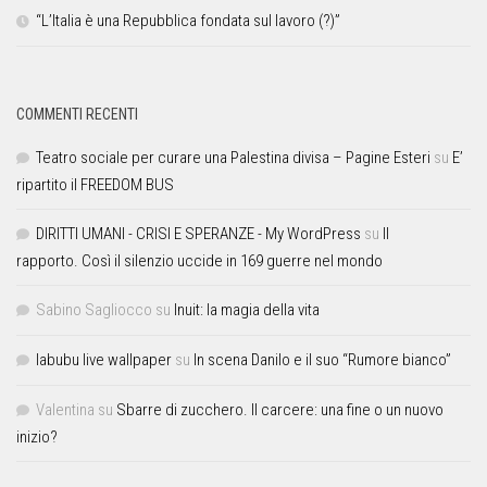
“L’Italia è una Repubblica fondata sul lavoro (?)”
COMMENTI RECENTI
Teatro sociale per curare una Palestina divisa – Pagine Esteri
su
E’
ripartito il FREEDOM BUS
DIRITTI UMANI - CRISI E SPERANZE - My WordPress
su
Il
rapporto. Così il silenzio uccide in 169 guerre nel mondo
Sabino Sagliocco
su
Inuit: la magia della vita
labubu live wallpaper
su
In scena Danilo e il suo “Rumore bianco”
Valentina
su
Sbarre di zucchero. Il carcere: una fine o un nuovo
inizio?