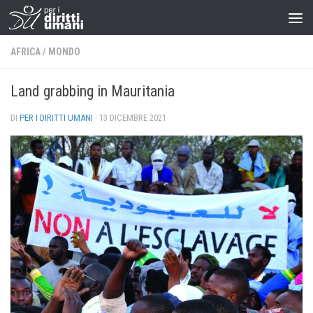
AFRICA
/
MONDO
Land grabbing in Mauritania
DI
PER I DIRITTI UMANI
·
13 DICEMBRE 2021