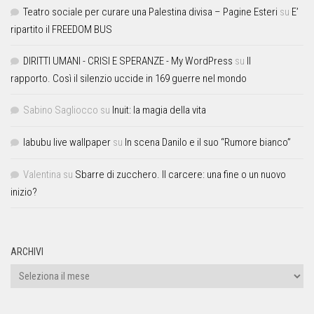
Teatro sociale per curare una Palestina divisa – Pagine Esteri
su
E’
ripartito il FREEDOM BUS
DIRITTI UMANI - CRISI E SPERANZE - My WordPress
su
Il
rapporto. Così il silenzio uccide in 169 guerre nel mondo
Sabino Sagliocco
su
Inuit: la magia della vita
labubu live wallpaper
su
In scena Danilo e il suo “Rumore bianco”
Valentina
su
Sbarre di zucchero. Il carcere: una fine o un nuovo
inizio?
ARCHIVI