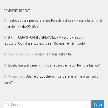
COMMENTI RECENTI
Teatro sociale per curare una Palestina divisa – Pagine Esteri
su
E’
ripartito il FREEDOM BUS
DIRITTI UMANI - CRISI E SPERANZE - My WordPress
su
Il
rapporto. Così il silenzio uccide in 169 guerre nel mondo
Sabino Sagliocco
su
Inuit: la magia della vita
labubu live wallpaper
su
In scena Danilo e il suo “Rumore bianco”
Valentina
su
Sbarre di zucchero. Il carcere: una fine o un nuovo
inizio?