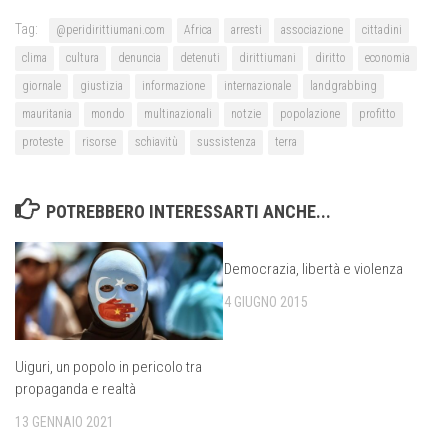
Tag:
@peridirittiumani.com
Africa
arresti
associazione
cittadini
clima
cultura
denuncia
detenuti
dirittiumani
diritto
economia
giornale
giustizia
informazione
internazionale
landgrabbing
mauritania
mondo
multinazionali
notzie
popolazione
profitto
proteste
risorse
schiavitù
sussistenza
terra
POTREBBERO INTERESSARTI ANCHE...
Democrazia, libertà e violenza
4 GIUGNO 2015
Uiguri, un popolo in pericolo tra
propaganda e realtà
13 GENNAIO 2021