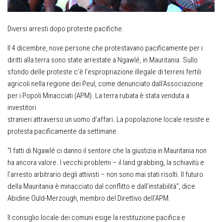
Diversi arresti dopo proteste pacifiche.
Il 4 dicembre, nove persone che protestavano pacificamente per i
diritti alla terra sono state arrestate a Ngawlé, in Mauritania. Sullo
sfondo delle proteste c’è l’espropriazione illegale di terreni fertili
agricoli nella regione dei Peul, come denunciato dall’Associazione
per i Popoli Minacciati (APM). La terra rubata è stata venduta a
investitori
stranieri attraverso un uomo d’affari. La popolazione locale resiste e
protesta pacificamente da settimane.
“I fatti di Ngawlé ci danno il sentore che la giustizia in Mauritania non
ha ancora valore. I vecchi problemi – il land grabbing, la schiavitù e
l’arresto arbitrario degli attivisti – non sono mai stati risolti. Il futuro
della Mauritania è minacciato dal conflitto e dall’instabilità”, dice
Abidine Ould-Merzough, membro del Direttivo dell’APM.
Il consiglio locale dei comuni esige la restituzione pacifica e