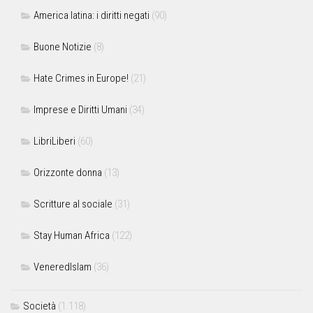
America latina: i diritti negati
(90)
Buone Notizie
(8)
Hate Crimes in Europe!
(21)
Imprese e Diritti Umani
(34)
LibriLiberi
(60)
Orizzonte donna
(13)
Scritture al sociale
(31)
Stay Human Africa
(122)
VeneredIslam
(36)
Società
(1.118)