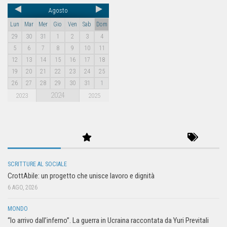
Agosto
Lun
Mar
Mer
Gio
Ven
Sab
Dom
29
30
31
1
2
3
4
5
6
7
8
9
10
11
12
13
14
15
16
17
18
19
20
21
22
23
24
25
26
27
28
29
30
31
1
2024
2023
2025
SCRITTURE AL SOCIALE
CrottAbile: un progetto che unisce lavoro e dignità
6 AGO, 2026
MONDO
“Io arrivo dall’inferno”. La guerra in Ucraina raccontata da Yuri Previtali