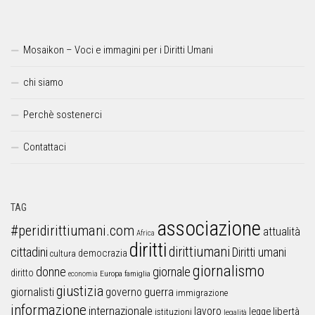
Mosaikon – Voci e immagini per i Diritti Umani
chi siamo
Perchè sostenerci
Contattaci
TAG
associazione
#peridirittiumani.com
attualità
Africa
diritti
dirittiumani
cittadini
Diritti umani
democrazia
cultura
giornalismo
donne
giornale
diritto
Europa
famiglia
economia
giustizia
guerra
giornalisti
governo
immigrazione
informazione
internazionale
lavoro
libertà
legge
istituzioni
legalità