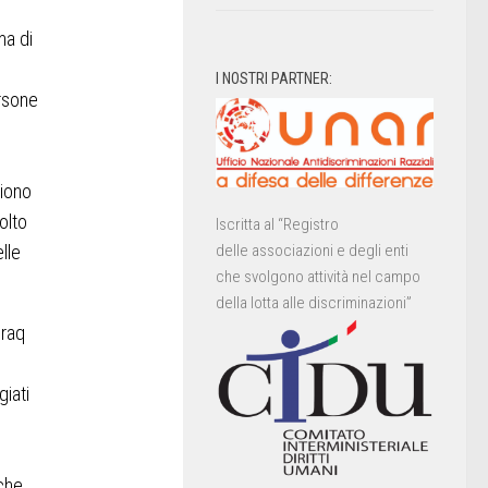
ma di
I NOSTRI PARTNER:
ersone
liono
olto
Iscritta al “Registro
lle
delle associazioni e degli enti
che svolgono attività nel campo
della lotta alle discriminazioni”
Iraq
giati
nche