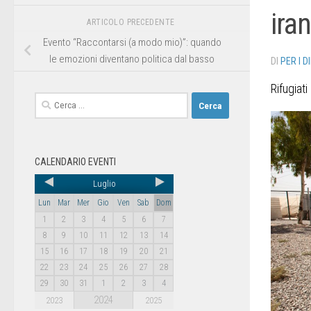
ira
ARTICOLO PRECEDENTE
Evento “Raccontarsi (a modo mio)”: quando
le emozioni diventano politica dal basso
DI
PER I D
Rifugiati
CALENDARIO EVENTI
Luglio
Lun
Mar
Mer
Gio
Ven
Sab
Dom
1
2
3
4
5
6
7
8
9
10
11
12
13
14
15
16
17
18
19
20
21
22
23
24
25
26
27
28
29
30
31
1
2
3
4
2024
2023
2025