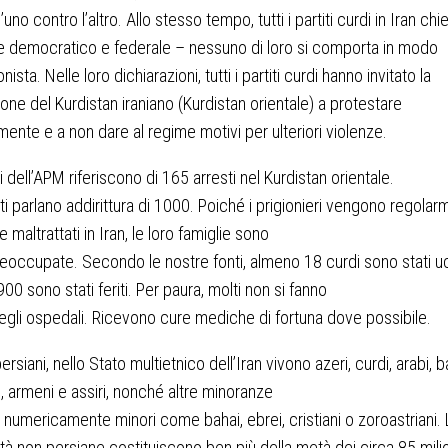
l’uno contro l’altro. Allo stesso tempo, tutti i partiti curdi in Iran ch
 democratico e federale – nessuno di loro si comporta in modo
ista. Nelle loro dichiarazioni, tutti i partiti curdi hanno invitato la
one del Kurdistan iraniano (Kurdistan orientale) a protestare
mente e a non dare al regime motivi per ulteriori violenze.
i dell’APM riferiscono di 165 arresti nel Kurdistan orientale.
nti parlano addirittura di 1000. Poiché i prigionieri vengono regola
 e maltrattati in Iran, le loro famiglie sono
eoccupate. Secondo le nostre fonti, almeno 18 curdi sono stati uc
900 sono stati feriti. Per paura, molti non si fanno
egli ospedali. Ricevono cure mediche di fortuna dove possibile.
persiani, nello Stato multietnico dell’Iran vivono azeri, curdi, arabi, b
, armeni e assiri, nonché altre minoranze
e numericamente minori come bahai, ebrei, cristiani o zoroastriani.
ità non persiane costituiscono ben più della metà dei circa 85 milio