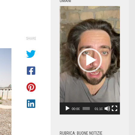
UMANI
Video
Player
SHARE
00:00
01:10
RUBRICA: BUONE NOTIZIE