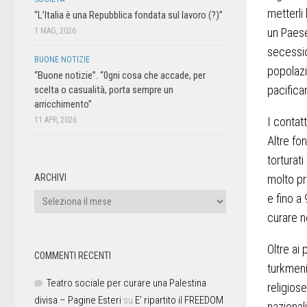
metterli 
“L’Italia è una Repubblica fondata sul lavoro (?)”
un Paese
1 MAG, 2026
secession
BUONE NOTIZIE
popolazi
“Buone notizie”. “0gni cosa che accade, per
pacifica
scelta o casualità, porta sempre un
arricchimento”
I contatt
11 APR, 2026
Altre fo
torturati
molto pr
ARCHIVI
e fino a 
curare n
Oltre ai 
COMMENTI RECENTI
turkmeni
Teatro sociale per curare una Palestina
religios
divisa – Pagine Esteri
su
E’ ripartito il FREEDOM
nazional