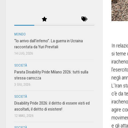
MONDO
“Io arrivo dall’inferno”. La guerra in Ucraina
In relaz
raccontata da Yuri Previtali
si teme 
14 LUG, 2026
iracheno
SOCIETÀ
l’esercit
Parata Disability Pride Milano 2026: tutti sulla
negli ann
stessa carrozza
L’Iran s
3 GIU, 2026
c’è da t
SOCIETÀ
iracheno
Disability Pride 2026: il diritto di essere visti ed
agire con
ascoltati, il diritto di esistere!
12 MAG, 2026
moviment
e gli at
SOCIETÀ