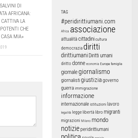
SALVINI DI
TAG
ATA AFRICANA:
#peridirittiumani.com
 CATTIVA LA
associazione
I POTENTI CHE
Africa
CASA MIA»
cittadini
attualità
cultura
diritti
2019
democrazia
dirittiumani
Diritti umani
donne
diritto
Europa
famiglia
economia
giornalismo
giornale
giustizia
giornalisti
governo
guerra
immigrazione
informazione
internazionale
lavoro
istituzioni
migranti
libertà
libro
legge
legalità
mondo
migrazioni
Milano
notizie
peridirittiumani
politica
scuola