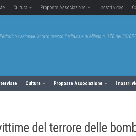
ste
Cultura
Proposte Associazione
I nostri video
C
Periodico nazionale iscritto presso il tribunale di Milano n. 170 del 30/0
nterviste
Cultura
Proposte Associazione
I nostri v
vittime del terrore delle bom