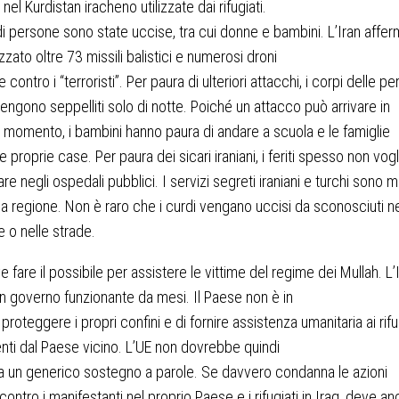
 nel Kurdistan iracheno utilizzate dai rifugiati.
i persone sono state uccise, tra cui donne e bambini. L’Iran affer
izzato oltre 73 missili balistici e numerosi droni
contro i “terroristi”. Per paura di ulteriori attacchi, i corpi delle p
engono seppelliti solo di notte. Poiché un attacco può arrivare in
i momento, i bambini hanno paura di andare a scuola e le famiglie
e proprie case. Per paura dei sicari iraniani, i feriti spesso non vog
are negli ospedali pubblici. I servizi segreti iraniani e turchi sono m
ella regione. Non è raro che i curdi vengano uccisi da sconosciuti ne
e o nelle strade.
e fare il possibile per assistere le vittime del regime dei Mullah. L’
n governo funzionante da mesi. Il Paese non è in
proteggere i propri confini e di fornire assistenza umanitaria ai rifu
nti dal Paese vicino. L’UE non dovrebbe quindi
i a un generico sostegno a parole. Se davvero condanna le azioni
 contro i manifestanti nel proprio Paese e i rifugiati in Iraq, deve a