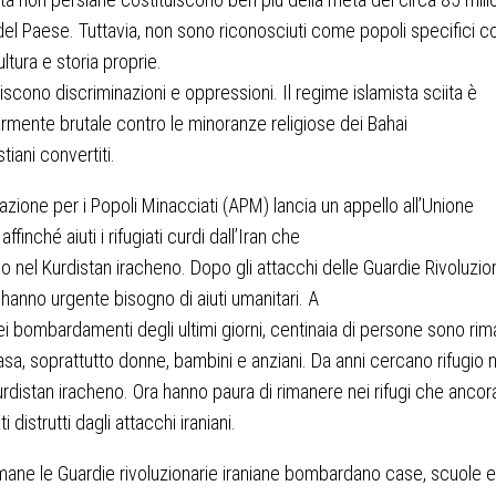
 del Paese. Tuttavia, non sono riconosciuti come popoli specifici c
ultura e storia proprie.
biscono discriminazioni e oppressioni. Il regime islamista sciita è
armente brutale contro le minoranze religiose dei Bahai
stiani convertiti.
azione per i Popoli Minacciati (APM) lancia un appello all’Unione
ffinché aiuti i rifugiati curdi dall’Iran che
 nel Kurdistan iracheno. Dopo gli attacchi delle Guardie Rivoluzio
, hanno urgente bisogno di aiuti umanitari. A
i bombardamenti degli ultimi giorni, centinaia di persone sono rim
sa, soprattutto donne, bambini e anziani. Da anni cercano rifugio n
urdistan iracheno. Ora hanno paura di rimanere nei rifugi che ancor
i distrutti dagli attacchi iraniani.
mane le Guardie rivoluzionarie iraniane bombardano case, scuole e 