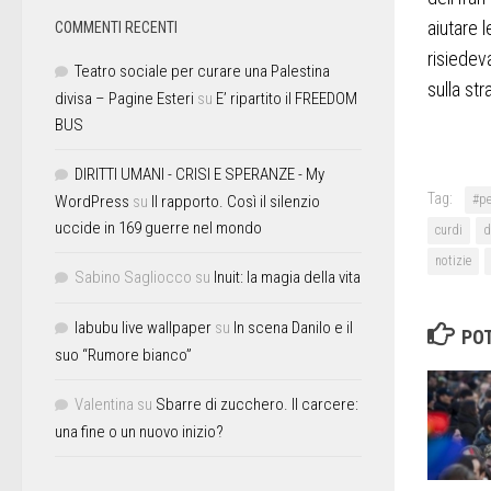
aiutare l
COMMENTI RECENTI
risiedeva
Teatro sociale per curare una Palestina
sulla st
divisa – Pagine Esteri
su
E’ ripartito il FREEDOM
BUS
DIRITTI UMANI - CRISI E SPERANZE - My
Tag:
#pe
WordPress
su
Il rapporto. Così il silenzio
uccide in 169 guerre nel mondo
curdi
d
notizie
Sabino Sagliocco
su
Inuit: la magia della vita
labubu live wallpaper
su
In scena Danilo e il
POT
suo “Rumore bianco”
Valentina
su
Sbarre di zucchero. Il carcere:
una fine o un nuovo inizio?