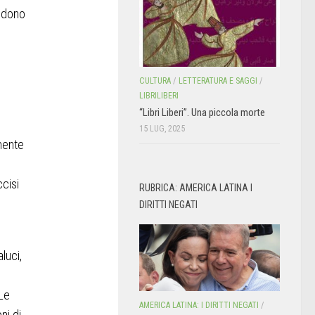
iedono
CULTURA
/
LETTERATURA E SAGGI
/
LIBRILIBERI
“Libri Liberi”. Una piccola morte
15 LUG, 2025
rmente
cisi
RUBRICA: AMERICA LATINA I
DIRITTI NEGATI
aluci,
 Le
AMERICA LATINA: I DIRITTI NEGATI
/
ni di