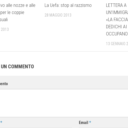
tivo alle nozze e alle
La Uefa: stop al razzismo
LETTERA A 
 per le coppie
UN’IMMIGR
28 MAGGIO 2013
uali
«LA FACCIA
DEDICHI A
 2013
OCCUPANO 
13 GENNAIO 
A UN COMMENTO
ento
e
*
Email
*