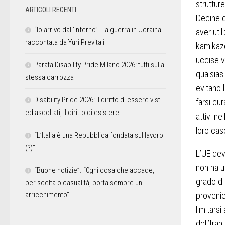
strutture
ARTICOLI RECENTI
Decine d
“Io arrivo dall’inferno”. La guerra in Ucraina
aver util
raccontata da Yuri Previtali
kamikaze 
uccise v
Parata Disability Pride Milano 2026: tutti sulla
qualsias
stessa carrozza
evitano l
Disability Pride 2026: il diritto di essere visti
farsi cur
ed ascoltati, il diritto di esistere!
attivi n
loro cas
“L’Italia è una Repubblica fondata sul lavoro
(?)”
L’UE dev
non ha u
“Buone notizie”. “0gni cosa che accade,
grado di 
per scelta o casualità, porta sempre un
provenie
arricchimento”
limitars
dell’Iran