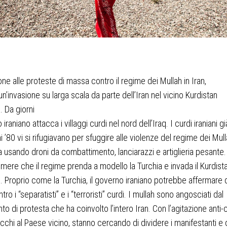
ione alle proteste di massa contro il regime dei Mullah in Iran,
un’invasione su larga scala da parte dell’Iran nel vicino Kurdistan
. Da giorni
o iraniano attacca i villaggi curdi nel nord dell’Iraq. I curdi iraniani gi
i ’80 vi si rifugiavano per sfuggire alle violenze del regime dei Mull
ta usando droni da combattimento, lanciarazzi e artiglieria pesante.
emere che il regime prenda a modello la Turchia e invada il Kurdist
. Proprio come la Turchia, il governo iraniano potrebbe affermare 
tro i “separatisti” e i “terroristi” curdi. I mullah sono angosciati dal
o di protesta che ha coinvolto l’intero Iran. Con l’agitazione anti-
tacchi al Paese vicino, stanno cercando di dividere i manifestanti e 