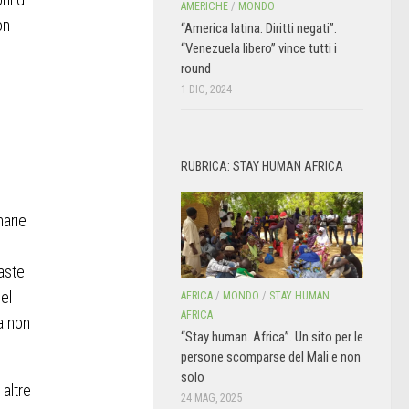
AMERICHE
/
MONDO
on
“America latina. Diritti negati”.
“Venezuela libero” vince tutti i
round
1 DIC, 2024
RUBRICA: STAY HUMAN AFRICA
narie
aste
el
AFRICA
/
MONDO
/
STAY HUMAN
AFRICA
a non
“Stay human. Africa”. Un sito per le
persone scomparse del Mali e non
solo
altre
24 MAG, 2025