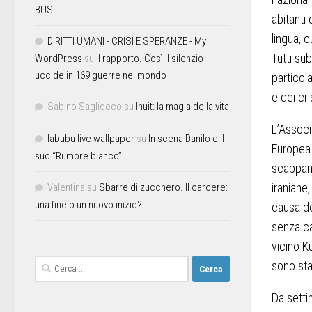
BUS
abitanti
lingua, c
DIRITTI UMANI - CRISI E SPERANZE - My
Tutti su
WordPress
su
Il rapporto. Così il silenzio
uccide in 169 guerre nel mondo
particol
e dei cri
Sabino Sagliocco
su
Inuit: la magia della vita
L’Associ
labubu live wallpaper
su
In scena Danilo e il
Europea a
suo “Rumore bianco”
scappano
iraniane
Valentina
su
Sbarre di zucchero. Il carcere:
una fine o un nuovo inizio?
causa de
senza ca
vicino K
sono stat
Da setti