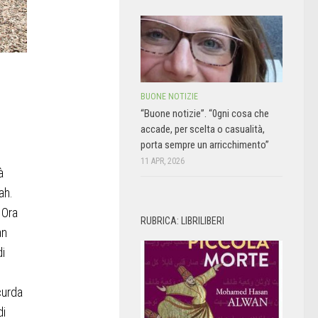
BUONE NOTIZIE
“Buone notizie”. “0gni cosa che
accade, per scelta o casualità,
porta sempre un arricchimento”
11 APR, 2026
à
ah.
 Ora
RUBRICA: LIBRILIBERI
an
di
curda
di