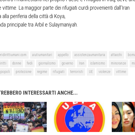
e vittime. La maggior parte dei rifugiati curdi provenienti dall’Iran
 alla periferia della città di Koya,
rada principale tra Arbil e Sulaymaniyah.
ridirittiumani.com
aiutiumanitari
appello
assistenzaumanitaria
attacchi
boma
iritti
donne
fedi
giornalismo
governo
Iran
islamismo
minoranze
mi
popoli
protezione
regime
rifugiati
terroristi
UE
violenze
vittime
REBBERO INTERESSARTI ANCHE...