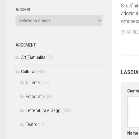
Sì defini
ARCHIVI
adozioni
omosess
25 APRILE
ARGOMENTI
Art(E)attualità
(74)
Cultura
(885)
LASCI
Cinema
(177)
Comm
Fotografia
(84)
Letteratura e Saggi
(254)
Teatro
(105)
Nom