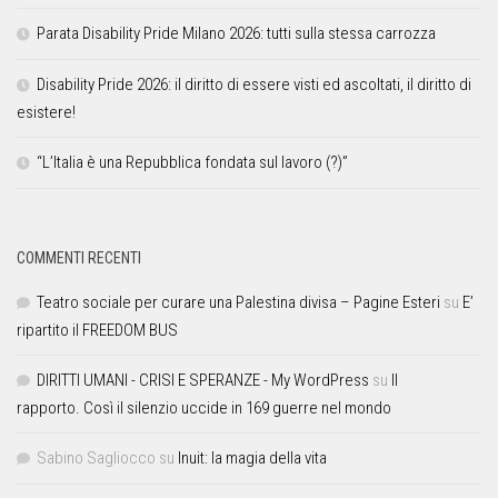
Parata Disability Pride Milano 2026: tutti sulla stessa carrozza
Disability Pride 2026: il diritto di essere visti ed ascoltati, il diritto di
esistere!
“L’Italia è una Repubblica fondata sul lavoro (?)”
COMMENTI RECENTI
Teatro sociale per curare una Palestina divisa – Pagine Esteri
su
E’
ripartito il FREEDOM BUS
DIRITTI UMANI - CRISI E SPERANZE - My WordPress
su
Il
rapporto. Così il silenzio uccide in 169 guerre nel mondo
Sabino Sagliocco
su
Inuit: la magia della vita