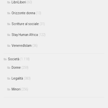
LibriLiberi
(60)
Orizzonte donna
(13)
Scritture al sociale
(31)
Stay Human Africa
(122)
VeneredIslam
(36)
Società
(1.118)
Donne
(259)
Legalità
(383)
Minori
(256)