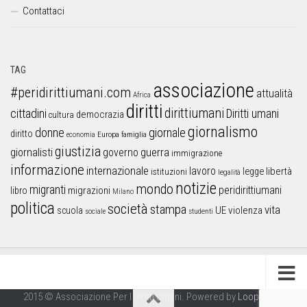
Contattaci
TAG
associazione
#peridirittiumani.com
attualità
Africa
diritti
dirittiumani
cittadini
Diritti umani
democrazia
cultura
giornalismo
donne
giornale
diritto
Europa
famiglia
economia
giustizia
guerra
giornalisti
governo
immigrazione
informazione
internazionale
lavoro
libertà
legge
istituzioni
legalità
notizie
mondo
migranti
peridirittiumani
libro
migrazioni
Milano
politica
società
stampa
vita
UE
violenza
scuola
sociale
studenti
2015 © Associazione Per I Diritti Umani. Powered by
Looproject