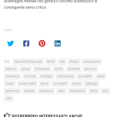
un’immagine mentale che genera il concetto di bellezza e di
conseguente senso critico.
SHARE
Tag:
#peridirittiumani.com
abilità
arte
articolo
associazione
bellezza
cultura
dirittiumani
diritto
disabilità
emozioni
esperienza
fruizione
immagini
informazione
ipovedenti
mente
museo
museri opere
natura
nonvedenti
notizie
paesaggi
percezione
persone
sensazioni
sensi
sensocritico
tattile
tatto
vista
POTREBBERO INTERESSARTI ANCHE...