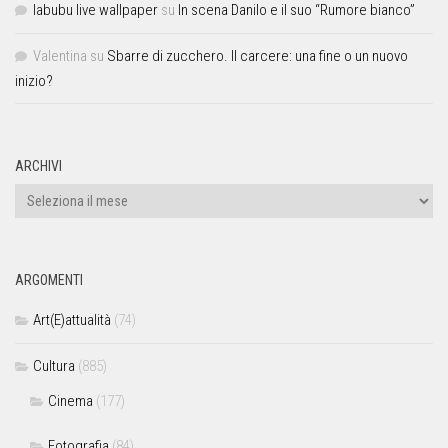
labubu live wallpaper
su
In scena Danilo e il suo “Rumore bianco”
Valentina
su
Sbarre di zucchero. Il carcere: una fine o un nuovo
inizio?
ARCHIVI
ARGOMENTI
Art(E)attualità
(74)
Cultura
(885)
Cinema
(177)
Fotografia
(84)