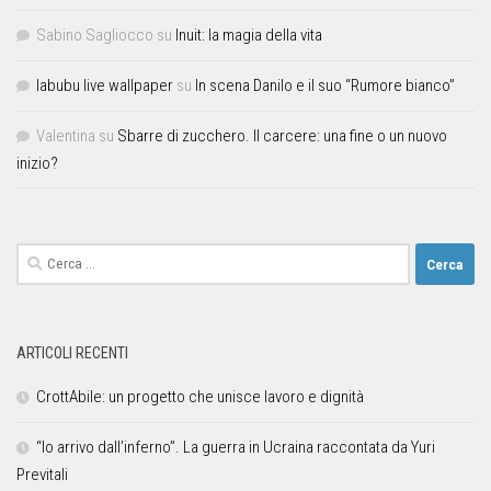
Sabino Sagliocco
su
Inuit: la magia della vita
labubu live wallpaper
su
In scena Danilo e il suo “Rumore bianco”
Valentina
su
Sbarre di zucchero. Il carcere: una fine o un nuovo
inizio?
ARTICOLI RECENTI
CrottAbile: un progetto che unisce lavoro e dignità
“Io arrivo dall’inferno”. La guerra in Ucraina raccontata da Yuri
Previtali