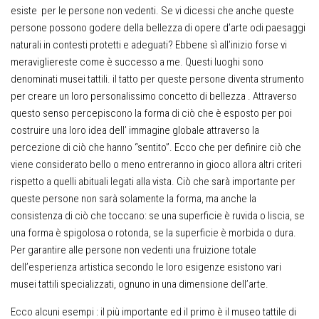
esiste per le persone non vedenti. Se vi dicessi che anche queste
persone possono godere della bellezza di opere d’arte odi paesaggi
naturali in contesti protetti e adeguati? Ebbene sì all’inizio forse vi
meravigliereste come è successo a me. Questi luoghi sono
denominati musei tattili. il tatto per queste persone diventa strumento
per creare un loro personalissimo concetto di bellezza . Attraverso
questo senso percepiscono la forma di ciò che è esposto per poi
costruire una loro idea dell’ immagine globale attraverso la
percezione di ciò che hanno “sentito”. Ecco che per definire ciò che
viene considerato bello o meno entreranno in gioco allora altri criteri
rispetto a quelli abituali legati alla vista. Ciò che sarà importante per
queste persone non sarà solamente la forma, ma anche la
consistenza di ciò che toccano: se una superficie è ruvida o liscia, se
una forma è spigolosa o rotonda, se la superficie è morbida o dura.
Per garantire alle persone non vedenti una fruizione totale
dell’esperienza artistica secondo le loro esigenze esistono vari
musei tattili specializzati, ognuno in una dimensione dell’arte.
Ecco alcuni esempi : il più importante ed il primo è il museo tattile di