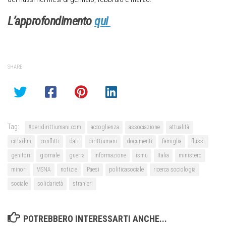
L’approfondimento
qui
SHARE
Tag:
#peridirittiumani.com
accoglienza
associazione
attualità
cittadini
conflitti
dati
dirittiumani
documenti
famiglia
flussi
genitori
giornale
guerra
informazione
ismu
Italia
ministero
minori
MSNA
notizie
Paesi
politicasociale
ricerca sociologia
sociale
solidarietà
stranieri
POTREBBERO INTERESSARTI ANCHE...