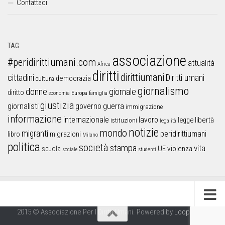
Contattaci
TAG
associazione
#peridirittiumani.com
attualità
Africa
diritti
dirittiumani
cittadini
Diritti umani
democrazia
cultura
giornalismo
donne
giornale
diritto
Europa
famiglia
economia
giustizia
guerra
giornalisti
governo
immigrazione
informazione
internazionale
lavoro
libertà
legge
istituzioni
legalità
notizie
mondo
migranti
peridirittiumani
libro
migrazioni
Milano
politica
società
stampa
vita
UE
violenza
scuola
sociale
studenti
2015 © Associazione Per I Diritti Umani. Powered by
Looproject