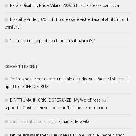
Parata Disability Pride Milano 2026: tutti sulla stessa carrozza
Disability Pride 2026: il diritto di essere visti ed ascoltati, il diritto di
esistere!
“L’Italia è una Repubblica fondata sul lavoro (?)”
COMMENTI RECENTI
Teatro sociale per curare una Palestina divisa – Pagine Esteri
su
E’
ripartito il FREEDOM BUS
DIRITTI UMANI - CRISI E SPERANZE - My WordPress
su
Il
rapporto. Così il silenzio uccide in 169 guerre nel mondo
Sabino Sagliocco
su
Inuit: la magia della vita
labubu live wallpaper
su
In scena Danilo e il suo “Rumore bianco”