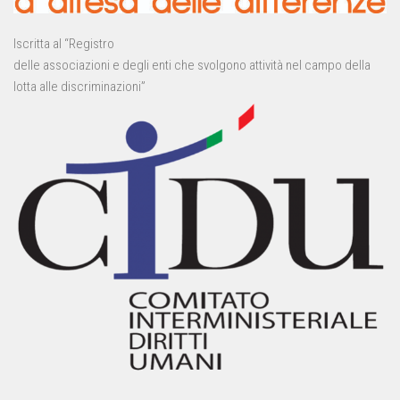
Iscritta al “Registro
delle associazioni e degli enti che svolgono attività nel campo della
lotta alle discriminazioni”