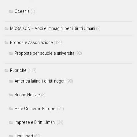
Oceania
(1)
MOSAIKON – Voci e immagini per i Diritti Umani
(3)
Proposte Associazione
(139)
Proposte per scuole e università
(92)
Rubriche
(417)
America latina: i diritti negati
(90)
Buone Notizie
(8)
Hate Crimes in Europe!
(21)
Imprese e Diritti Umani
(34)
LibriLiberi
(60)