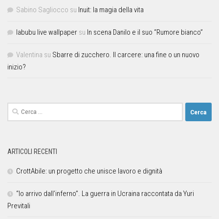
Sabino Sagliocco
su
Inuit: la magia della vita
labubu live wallpaper
su
In scena Danilo e il suo “Rumore bianco”
Valentina
su
Sbarre di zucchero. Il carcere: una fine o un nuovo
inizio?
ARTICOLI RECENTI
CrottAbile: un progetto che unisce lavoro e dignità
“Io arrivo dall’inferno”. La guerra in Ucraina raccontata da Yuri
Previtali