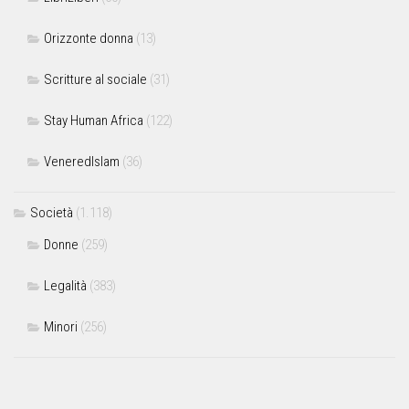
Orizzonte donna
(13)
Scritture al sociale
(31)
Stay Human Africa
(122)
VeneredIslam
(36)
Società
(1.118)
Donne
(259)
Legalità
(383)
Minori
(256)